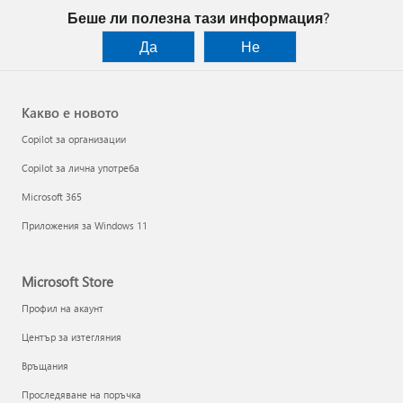
Беше ли полезна тази информация?
Да
Не
Какво е новото
Copilot за организации
Copilot за лична употреба
Microsoft 365
Приложения за Windows 11
Microsoft Store
Профил на акаунт
Център за изтегляния
Връщания
Проследяване на поръчка