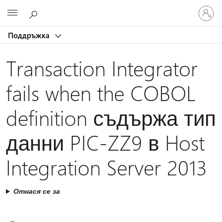
Влезте
Microsoft
във
вашия
Поддръжка
акаунт
Transaction Integrator
fails when the COBOL
definition съдържа тип
данни PIC-ZZ9 в Host
Integration Server 2013
Отнася се за