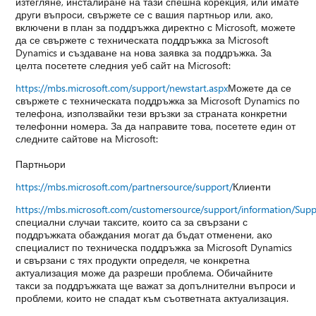
изтегляне, инсталиране на тази спешна корекция, или имате
други въпроси, свържете се с вашия партньор или, ако,
включени в план за поддръжка директно с Microsoft, можете
да се свържете с техническата поддръжка за Microsoft
Dynamics и създаване на нова заявка за поддръжка. За
целта посетете следния уеб сайт на Microsoft:
https://mbs.microsoft.com/support/newstart.aspx
Можете да се
свържете с техническата поддръжка за Microsoft Dynamics по
телефона, използвайки тези връзки за страната конкретни
телефонни номера. За да направите това, посетете един от
следните сайтове на Microsoft:
Партньори
https://mbs.microsoft.com/partnersource/support/
Клиенти
https://mbs.microsoft.com/customersource/support/information/Sup
специални случаи таксите, които са за свързани с
поддръжката обаждания могат да бъдат отменени, ако
специалист по техническа поддръжка за Microsoft Dynamics
и свързани с тях продукти определя, че конкретна
актуализация може да разреши проблема. Обичайните
такси за поддръжката ще важат за допълнителни въпроси и
проблеми, които не спадат към съответната актуализация.