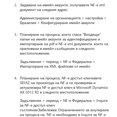
Задаване на имейл акаунти, получавате NF-e xml
документ на следния адрес
Администриране на организацията > настройка >
Бразилия > Конфигуриране имейл акаунти
Планиране на процеса, което гласи "Входящи"
папки на имейл акаунти за идентифициране и
импортиране на pdf и NF-e xml документи, които са
приложени в имейл съобщение в следното
местоположение:
Задължения > период > NF-e Федерална >
Импортиране на XML файлове от имейл
Планиране на процеса, NF-e достъп ключовете
SEFAZ на произхода на NF-e се проверява и
актуализира NF-e достъп ключ в Microsoft Dynamics
AX 2012 R2 в следното местоположение
Задължения > период > NF-e Федерална > Inquire
за NF-e достъп ключ
състояниеЗабележка: Ограничението за анулиране
на процеса на "NF-e необходимо в Inquire за NF-e