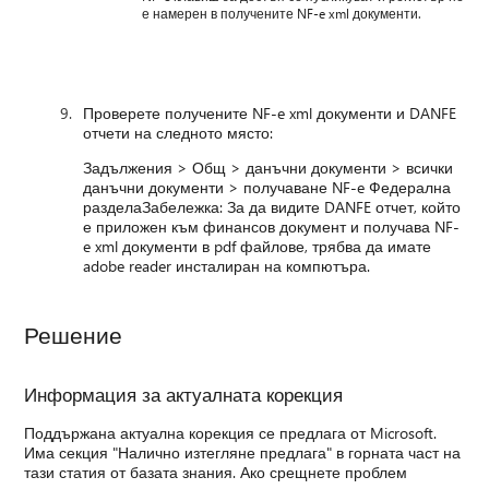
е намерен в получените NF-e xml документи.
Проверете получените NF-e xml документи и DANFE
отчети на следното място:
Задължения > Общ > данъчни документи > всички
данъчни документи > получаване NF-e Федерална
разделаЗабележка: За да видите DANFE отчет, който
е приложен към финансов документ и получава NF-
e xml документи в pdf файлове, трябва да имате
adobe reader инсталиран на компютъра.
Решение
Информация за актуалната корекция
Поддържана актуална корекция се предлага от Microsoft.
Има секция "Налично изтегляне предлага" в горната част на
тази статия от базата знания. Ако срещнете проблем