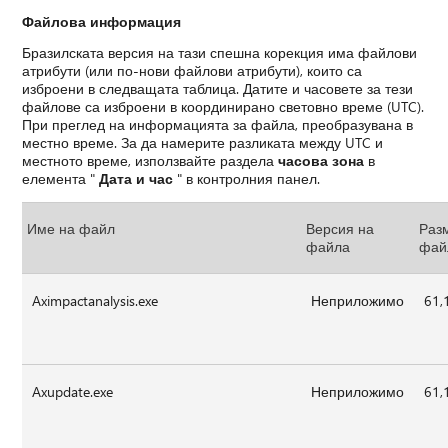
Файлова информация
Бразилската версия на тази спешна корекция има файлови
атрибути (или по-нови файлови атрибути), които са
изброени в следващата таблица. Датите и часовете за тези
файлове са изброени в координирано световно време (UTC).
При преглед на информацията за файла, преобразувана в
местно време. За да намерите разликата между UTC и
местното време, използвайте раздела
часова зона
в
елемента "
Дата и час
" в контролния панел.
Име на файл
Версия на
Раз
файла
фай
Aximpactanalysis.exe
Неприложимо
61,
Axupdate.exe
Неприложимо
61,