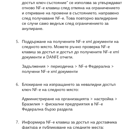
достъп ключ състояние" се използва за утвърждават
отново NF-e клавиш след отмяна на ограничението
и откриване на промени в състоянието, направено
след получаване NF-e. Това повторно валидиране
се случи само веднъж след ограничението за
анулиране.
Поддържане на получените NF-e xml документи на
следното място. Можете ръчно проверка NF-e
клавиш за достъп и достъп до получените NF-e xml
документи и DANFE отчети.
Задължения > периодична > NF-e Федерална >
получени NF-e xml документи
Блокиране на изпращането за невалидни достъп
ключ NF-e на следното място:
Администриране на организацията > настройка >
Бразилия > фискални предприятия в NF-e
Федерална бързо раздела
Информира NF-e клавиш за достъп на доставчика
фактура и публикуване на следните места: