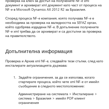
проверка на ключ за достъп на получените NF-e xml
документ и архивират xml документ като част от процеса на
NF-e в Microsoft Dynamics AX 2012 R2 за Бразилия.
Според процеса NF-e компания, която получава NF-e е
необходима за проверка на валидността на SEFAZ орган,
който одобрява издадени NF-e. В допълнение получените
NF-e xml трябва да се архивират и са достъпни за проверка
на правителството.
Допълнителна информация
Проверка и Архив xml NF-e, следвайте тези стъпки, след като
инсталирате актуализацията държава:
Задайте ограничения, за да се използва, когато
стартирате процеса, който чете xml NF-e от имейл
съобщение в следното местоположение:
Администриране на системата > Инсталиране >
система > Бразилия > имейл POP клиент
ограничения