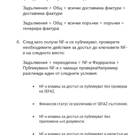
Задължения > Общ > всички доставчика фактури >
доставчика фактури
Задължения > Общ > всички поръчки > поръчки >
генерира фактура
След като получи NF-e се публикуват, проверете
необходимите действия за достъп до ключовете NF-
e на следното място:
Задължения > периодична > NF-e Федерална >
Публикувано NF-e с чакащи проверкаНапример
разглежда един от следните условия:
NF-e клавиш за достъп се публикуват без проверка
на SEFAZ.
Финансов статус се различава от SEFAZ състояние.
NF-e клавиш за достъп се публикуват без
приложени xml документи.
NF-e клавиш за достъп се публикуват и регистър не