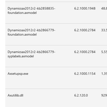
Dynamicsax2012r2-kb2858835-
6.2.1000.1948
48,
foundation.axmodel
Dynamicsax2012r2-kb2866779-
6.2.1000.2784
33,
foundation.axmodel
Dynamicsax2012r2-kb2866779-
6.2.1000.2784
5,5
syplabels.axmodel
Axsetupsp.exe
6.2.1000.1154
1,3
Axutillib.dll
6.2.120.0
929