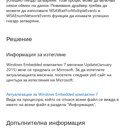
успешно гнездо затваряне. Този процес може да включва
някои обмен на данни. Повикване драйвер трябва да
можете да използвате WSAWaitForMultipleEvents и
WSAEnumNetworkEvents функции да изчакате успешно
гнездо затваряне.
Решение
Информация за изтегляне
Windows Embedded компактен 7 месечни Update(January
2015) вече се предлага от Microsoft. За да изтеглите
актуализацията месечни, посетете следния уеб сайт на
центъра за изтегляния на Microsoft:
Актуализации за Windows Embedded компактен 7
Вида на процесора, който се отнася всеки файл се вижда в
името на всеки файл в раздела "Информация".
Допълнителна информация