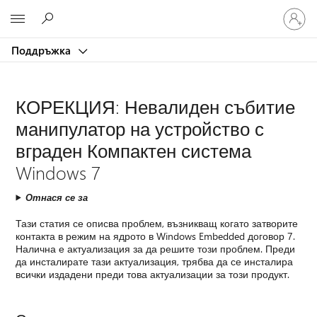
Влезте
Microsoft
във
вашия
Поддръжка
акаунт
КОРЕКЦИЯ: Невалиден събитие
манипулатор на устройство с
вграден Компактен система
Windows 7
Отнася се за
Тази статия се описва проблем, възникващ когато затворите
контакта в режим на ядрото в Windows Embedded договор 7.
Налична е актуализация за да решите този проблем. Преди
да инсталирате тази актуализация, трябва да се инсталира
всички издадени преди това актуализации за този продукт.