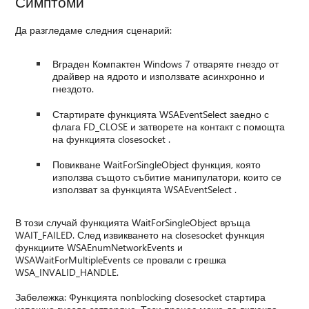
Симптоми
Да разгледаме следния сценарий:
Вграден Компактен Windows 7 отваряте гнездо от
драйвер на ядрото и използвате асинхронно и
гнездото.
Стартирате функцията WSAEventSelect заедно с
флага FD_CLOSE и затворете на контакт с помощта
на функцията closesocket .
Повикване WaitForSingleObject функция, която
използва същото събитие манипулатори, които се
използват за функцията WSAEventSelect .
В този случай функцията WaitForSingleObject връща
WAIT_FAILED. След извикването на closesocket функция
функциите WSAEnumNetworkEvents и
WSAWaitForMultipleEvents се провали с грешка
WSA_INVALID_HANDLE.
Забележка: Функцията nonblocking closesocket стартира