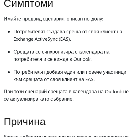
Симптоми
Имайте предвид сценария, описан по-долу:
Потребителят създава среща от своя клиент на
Exchange ActiveSync (EAS).
Срещата се синхронизира с календара на
потребителя и се вижда в Outlook.
Потребителят добавя един или повече участници
към срещата от своя клиент на EAS.
При този сценарий срещата в календара на Outlook не
се актуализира като събрание.
Причина
Когато добавите участници към среща, състоянието на