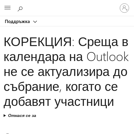
Влезте
Microsoft
във
вашия
Поддръжка
акаунт
КОРЕКЦИЯ: Среща в
календара на Outlook
не се актуализира до
събрание, когато се
добавят участници
Отнася се за