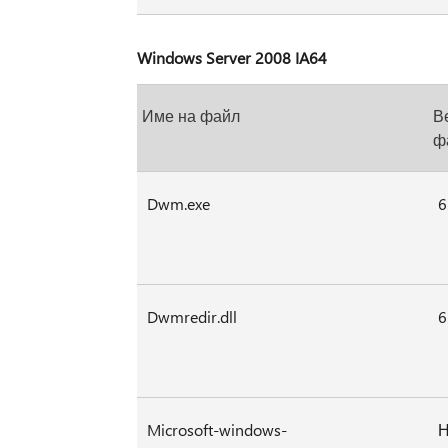
Windows Server 2008 IA64
Име на файл
В
ф
Dwm.exe
6
Dwmredir.dll
6
Microsoft-windows-
Н