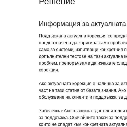
Решение
Информация за актуалната
Поддържана актуална корекция се предлаг
предназначена да коригира само проблема
само за системи, изпитващи конкретния п
допълнителни тестове на тази актуална к
проблем, препоръчваме да изчакате след
корекция.
Ако актуалната корекция е налична за из
част на тази статия от базата знания. Ако
обслужване на клиенти и поддръжка, за д
Забележка: Ако възникнат допълнителни 
за поддръжка. Обичайните такси за подд
които не спадат към конкретната актуалн