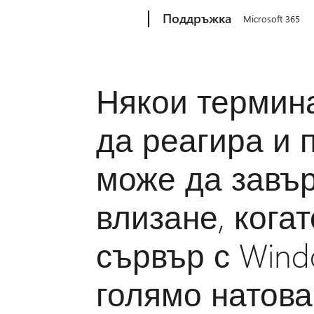
Microsoft
Поддръжка
Microsoft 365
Някои термин
да реагира и 
може да завъ
влизане, кога
сървър с Windo
голямо натов