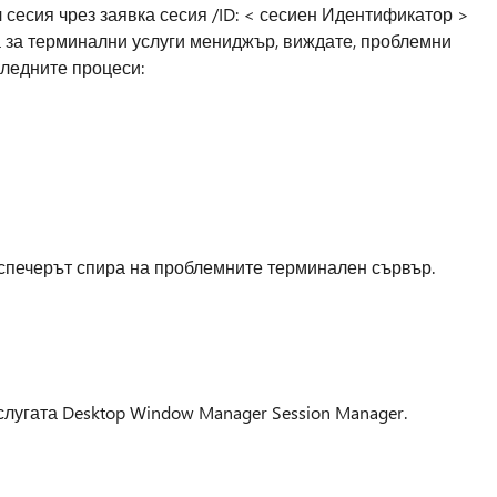
сесия чрез заявка сесия /ID: < сесиен Идентификатор >
 за терминални услуги мениджър, виждате, проблемни
ледните процеси:
спечерът спира на проблемните терминален сървър.
лугата Desktop Window Manager Session Manager.