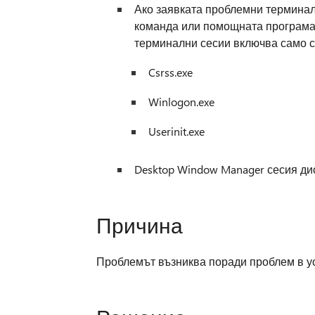
Ако заявката проблемни терминал 
команда или помощната програма
терминални сесии включва само с
Csrss.exe
Winlogon.exe
Userinit.exe
Desktop Window Manager сесия ди
Причина
Проблемът възниква поради проблем в ус