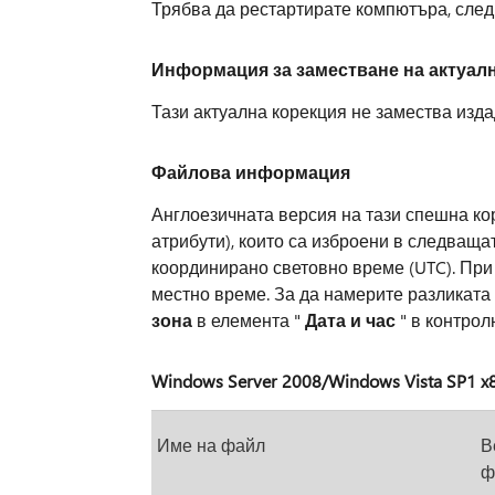
Трябва да рестартирате компютъра, след 
Информация за заместване на актуал
Тази актуална корекция не замества изда
Файлова информация
Англоезичната версия на тази спешна к
атрибути), които са изброени в следваща
координирано световно време (UTC). При
местно време. За да намерите разликата
зона
в елемента "
Дата и час
" в контрол
Windows Server 2008/Windows Vista SP1 x
Име на файл
В
ф