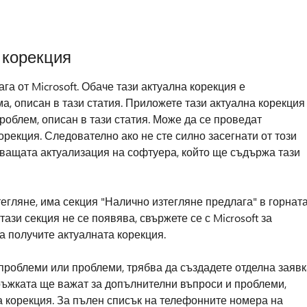
 корекция
а от Microsoft. Обаче тази актуална корекция е
, описан в тази статия. Приложете тази актуална корекция
роблем, описан в тази статия. Може да се проведат
орекция. Следователно ако не сте силно засегнати от този
ващата актуализация на софтуера, който ще съдържа тази
тегляне, има секция "Налично изтегляне предлага" в горнат
 тази секция не се появява, свържете се с Microsoft за
а получите актуалната корекция.
проблеми или проблеми, трябва да създадете отделна заявк
ръжката ще важат за допълнителни въпроси и проблеми,
а корекция. За пълен списък на телефонните номера на