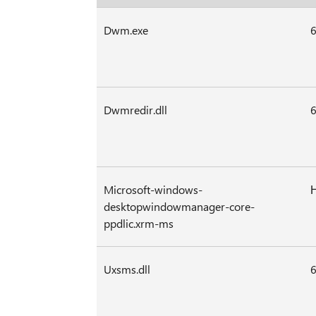
Dwm.exe
6
Dwmredir.dll
6
Microsoft-windows-
desktopwindowmanager-core-
ppdlic.xrm-ms
Uxsms.dll
6