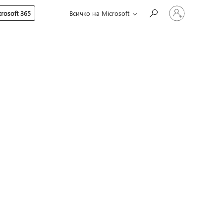
Влезте
rosoft 365
Всичко на Microsoft
във
вашия
акаунт