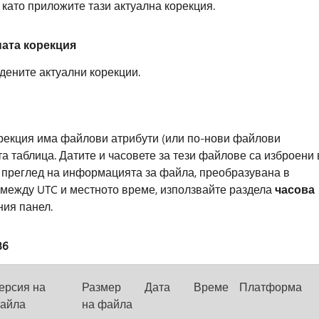
като приложите тази актуална корекция.
ната корекция
дените актуални корекции.
орекция има файлови атрибути (или по-нови файлови
та таблица. Датите и часовете за тези файлове са изброени 
 преглед на информацията за файла, преобразувана в
 между UTC и местното време, използвайте раздела
часова
ния панел.
86
ерсия на
Размер
Дата
Време
Платформа
айла
на файла