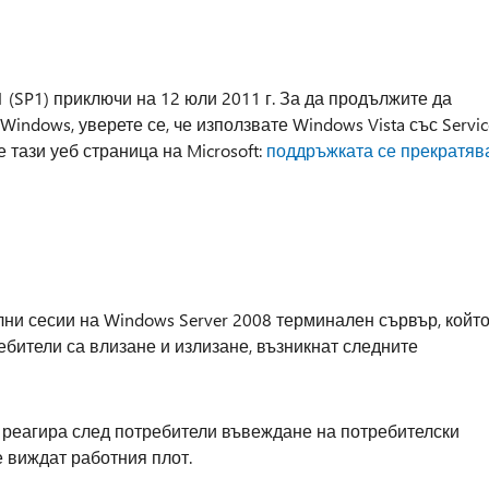
1 (SP1) приключи на 12 юли 2011 г. За да продължите да
indows, уверете се, че използвате Windows Vista със Servic
 тази уеб страница на Microsoft:
поддръжката се прекратяв
лни сесии на Windows Server 2008 терминален сървър, койт
ебители са влизане и излизане, възникнат следните
 реагира след потребители въвеждане на потребителски
 виждат работния плот.