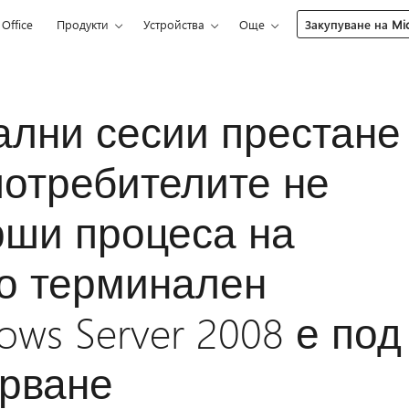
Office
Продукти
Устройства
Още
Закупуване на Mic
ални сесии престане
потребителите не
рши процеса на
то терминален
ws Server 2008 е под
арване