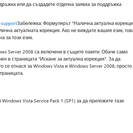
ддръжка или да създадете отделна заявка за поддръжка
=support
Забележка: Формулярът "Налична актуална корекци
алична актуалната корекция. Ако не виждате вашия език, тов
а за този език.
ws Server 2008 са включени в същите пакети. Обаче само
чен в страницата "Искане за актуална корекция". За да
то се отнася за Windows Vista и Windows Server 2008, просто
страницата.
Windows Vista Service Pack 1 (SP1) за да приложите тази