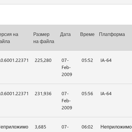
ерсия на
Размер
Дата
Време
Платформа
айла
на файла
.0.6001.22371
225,280
07-
05:52
IA-64
Feb-
2009
.0.6001.22371
231,936
07-
05:56
IA-64
Feb-
2009
еприложимо
3,685
07-
06:02
Неприложимо