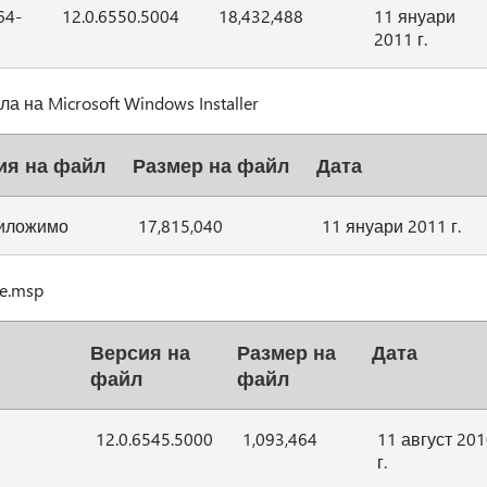
64-
12.0.6550.5004
18,432,488
11 януари
2011 г.
 на Microsoft Windows Installer
ия на файл
Размер на файл
Дата
иложимо
17,815,040
11 януари 2011 г.
e.msp
Версия на
Размер на
Дата
файл
файл
12.0.6545.5000
1,093,464
11 август 201
г.