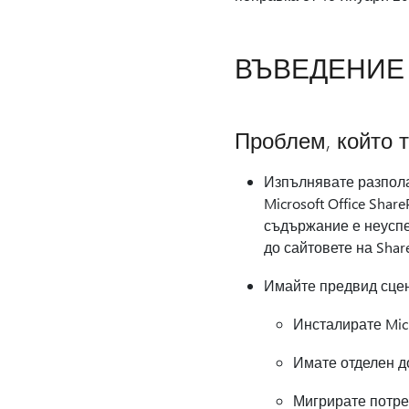
ВЪВЕДЕНИЕ
Проблем, който т
Изпълнявате разпола
Microsoft Office Sha
съдържание е неуспе
до сайтовете на Shar
Имайте предвид сцен
Инсталирате Micr
Имате отделен до
Мигрирате потреб