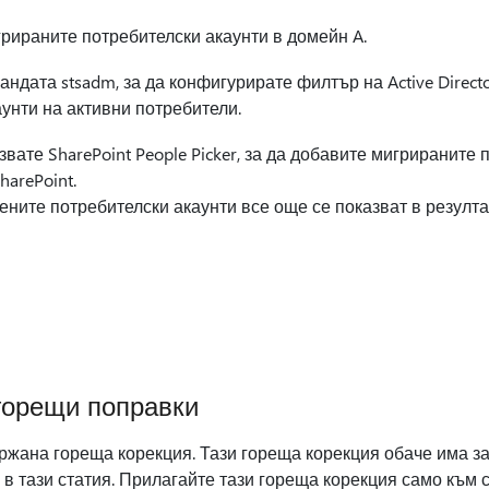
рираните потребителски акаунти в домейн A.
ндата stsadm, за да конфигурирате филтър на Active Directo
унти на активни потребители.
вате SharePoint People Picker, за да добавите мигрираните 
harePoint.
ените потребителски акаунти все още се показват в резулта
горещи поправки
ржана гореща корекция. Тази гореща корекция обаче има за
 в тази статия. Прилагайте тази гореща корекция само към 