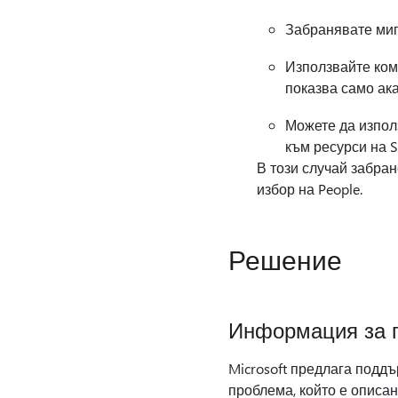
Забранявате миг
Използвайте кома
показва само ака
Можете да използ
към ресурси на S
В този случай забран
избор на People.
Решение
Информация за 
Microsoft предлага поддъ
проблема, който е описан