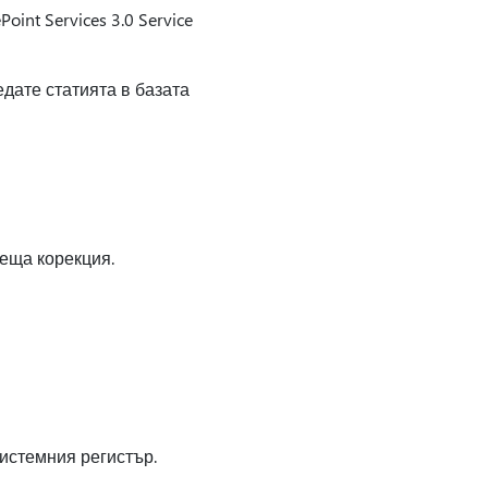
nt Services 3.0 Service
дате статията в базата
реща корекция.
системния регистър.