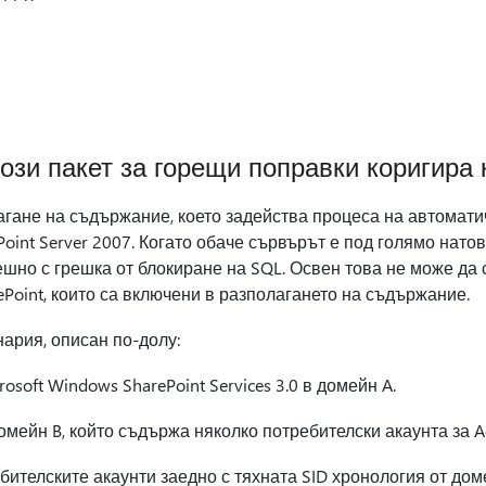
ози пакет за горещи поправки коригира 
гане на съдържание, което задейства процеса на автомати
rePoint Server 2007. Когато обаче сървърът е под голямо нат
шно с грешка от блокиране на SQL. Освен това не може да
ePoint, които са включени в разполагането на съдържание.
ария, описан по-долу:
osoft Windows SharePoint Services 3.0 в домейн A.
мейн B, който съдържа няколко потребителски акаунта за Act
ителските акаунти заедно с тяхната SID хронология от дом