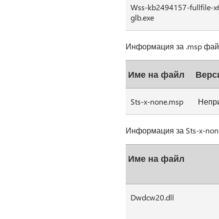
Wss-kb2494157-fullfile-x
glb.exe
Информация за .msp файла
Име на файл
Верс
Sts-x-none.msp
Непр
Информация за Sts-x-non
Име на файл
Dwdcw20.dll