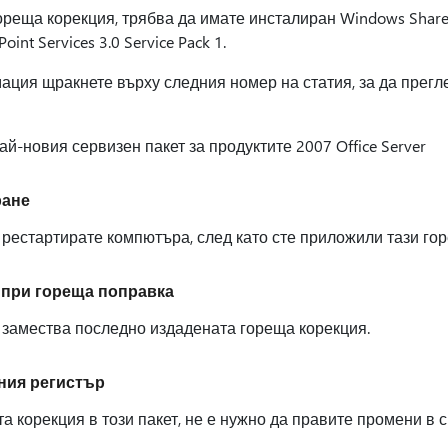
ореща корекция, трябва да имате инсталиран Windows SharePoi
int Services 3.0 Service Pack 1.
ция щракнете върху следния номер на статия, за да прегле
ай-новия сервизен пакет за продуктите 2007 Office Server
ране
 рестартирате компютъра, след като сте приложили тази го
 при гореща поправка
 замества последно издадената гореща корекция.
ния регистър
а корекция в този пакет, не е нужно да правите промени в 