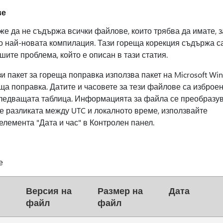
ве
е да не съдържа всички файлове, които трябва да имате, з
о най-новата компилация. Тази гореща корекция съдържа с
шите проблема, който е описан в тази статия.
 пакет за гореща поправка използва пакет на Microsoft Windo
ща поправка. Датите и часовете за тези файлове са изброе
следващата таблица. Информацията за файла се преобразув
те разликата между UTC и локалното време, използвайте
 елемента "Дата и час" в Контролен панел.
е
Версия на
Размер на
Дата
файл
файл