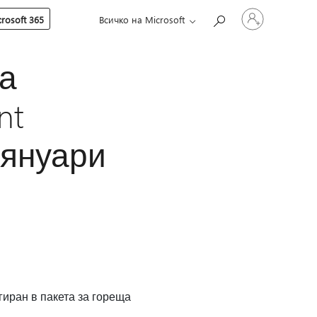
Влезте
rosoft 365
Всичко на Microsoft
във
вашия
акаунт
а
nt
9 януари
игиран в пакета за гореща