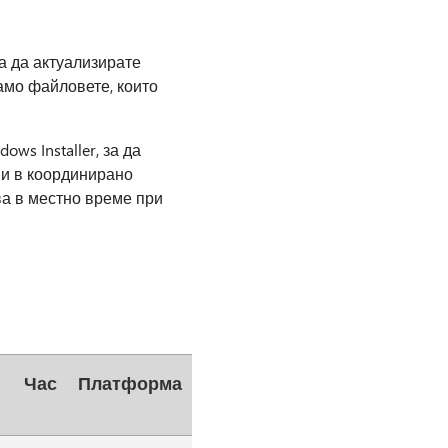
а да актуализирате
амо файловете, които
ws Installer, за да
ни в координирано
а в местно време при
Час
Платформа