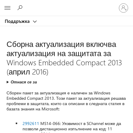
Влезте
Microsoft
във
вашия
Поддръжка
акаунт
Сборна актуализация включва
актуализация на защитата за
Windows Embedded Compact 2013
(април 2016)
Отнася се за
Сборен пакет за актуализация е наличен за Windows
Embedded Compact 2013. Този пакет за актуализация решава
проблеми в защитата, които са описани в следната статия в
базата знания на Microsoft:
2992611
MS14-066: Уязвимост в SChannel може да
позволи дистанционно изпълнение на код: 11