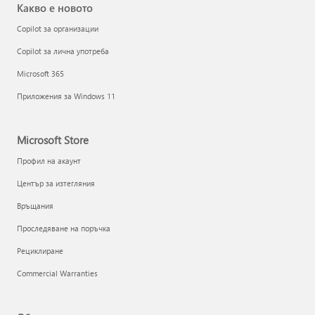
Какво е новото
Copilot за организации
Copilot за лична употреба
Microsoft 365
Приложения за Windows 11
Microsoft Store
Профил на акаунт
Център за изтегляния
Връщания
Проследяване на поръчка
Рециклиране
Commercial Warranties