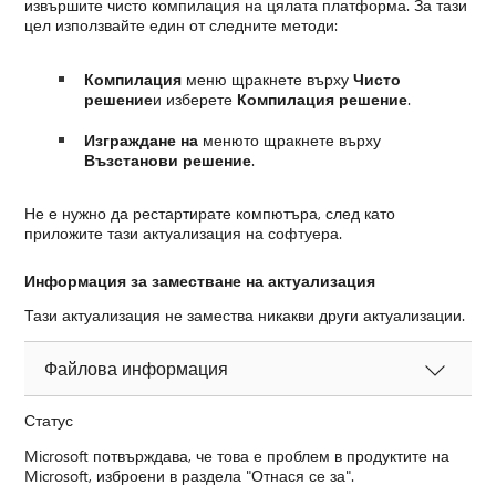
извършите чисто компилация на цялата платформа. За тази
цел използвайте един от следните методи:
Компилация
меню щракнете върху
Чисто
решение
и изберете
Компилация решение
.
Изграждане на
менюто щракнете върху
Възстанови решение
.
Не е нужно да рестартирате компютъра, след като
приложите тази актуализация на софтуера.
Информация за заместване на актуализация
Тази актуализация не замества никакви други актуализации.
Файлова информация
Статус
Microsoft потвърждава, че това е проблем в продуктите на
Microsoft, изброени в раздела "Отнася се за".