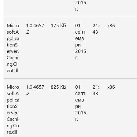
2015
г.
Micro
1.0.4657
175 КБ
01
21:
x86
soft.A
.2
септ
43
pplica
емв
tionS
ри
erver.
2015
Cachi
г.
ng.Cli
ent.dll
Micro
1.0.4657
825 КБ
01
21:
x86
soft.A
.2
септ
43
pplica
емв
tionS
ри
erver.
2015
Cachi
г.
ng.Co
re.dll