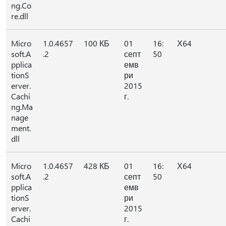
ng.Co
re.dll
Micro
1.0.4657
100 КБ
01
16:
Х64
soft.A
.2
септ
50
pplica
емв
tionS
ри
erver.
2015
Cachi
г.
ng.Ma
nage
ment.
dll
Micro
1.0.4657
428 КБ
01
16:
Х64
soft.A
.2
септ
50
pplica
емв
tionS
ри
erver.
2015
Cachi
г.