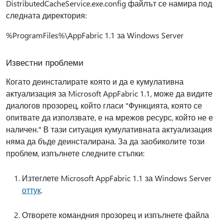
DistributedCacheService.exe.config файлът се намира под
следната директория:
%ProgramFiles%\AppFabric 1.1 за Windows Server
Известни проблеми
Когато деинсталирате която и да е кумулативна
актуализация за Microsoft AppFabric 1.1, може да видите
диалогов прозорец, който гласи "Функцията, която се
опитвате да използвате, е на мрежов ресурс, който не е
наличен." В тази ситуация кумулативната актуализация
няма да бъде деинсталирана. За да заобиколите този
проблем, изпълнете следните стъпки:
Изтеглете Microsoft AppFabric 1.1 за Windows Server
оттук
.
Отворете командния прозорец и изпълнете файла