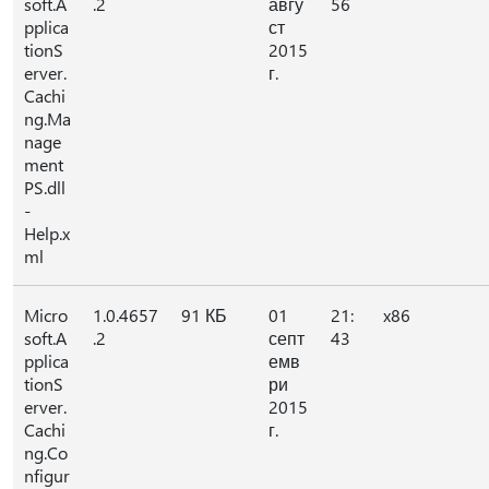
soft.A
.2
авгу
56
pplica
ст
tionS
2015
erver.
г.
Cachi
ng.Ma
nage
ment
PS.dll
-
Help.x
ml
Micro
1.0.4657
91 КБ
01
21:
x86
soft.A
.2
септ
43
pplica
емв
tionS
ри
erver.
2015
Cachi
г.
ng.Co
nfigur