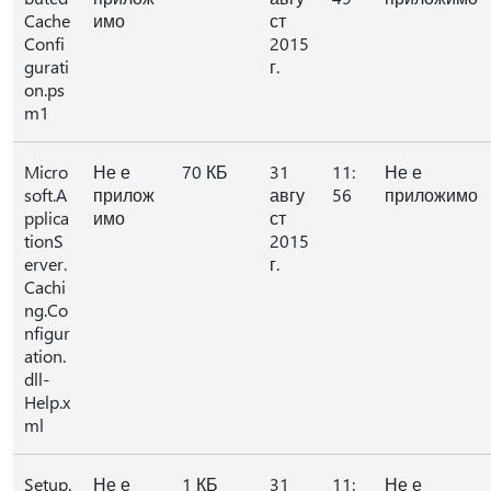
Cache
имо
ст
Confi
2015
gurati
г.
on.ps
m1
Micro
Не е
70 КБ
31
11:
Не е
soft.A
прилож
авгу
56
приложимо
pplica
имо
ст
tionS
2015
erver.
г.
Cachi
ng.Co
nfigur
ation.
dll-
Help.x
ml
Setup.
Не е
1 КБ
31
11:
Не е