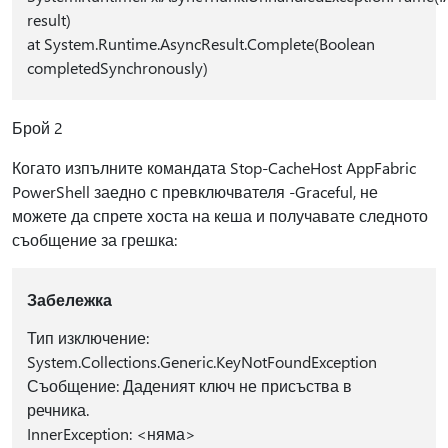
result)
at System.Runtime.AsyncResult.Complete(Boolean
completedSynchronously)
Брой 2
Когато изпълните командата Stop-CacheHost AppFabric
PowerShell заедно с превключвателя -Graceful, не
можете да спрете хоста на кеша и получавате следното
съобщение за грешка:
Забележка
Тип изключение:
System.Collections.Generic.KeyNotFoundException
Съобщение: Даденият ключ не присъства в
речника.
InnerException: <няма>