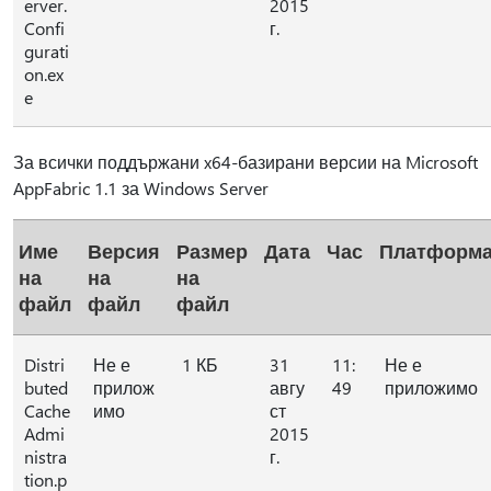
erver.
2015
Confi
г.
gurati
on.ex
e
За всички поддържани x64-базирани версии на Microsoft
AppFabric 1.1 за Windows Server
Име
Версия
Размер
Дата
Час
Платформ
на
на
на
файл
файл
файл
Distri
Не е
1 КБ
31
11:
Не е
buted
прилож
авгу
49
приложимо
Cache
имо
ст
Admi
2015
nistra
г.
tion.p