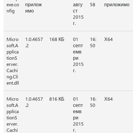
exe.co
прилож
авгу
58
приложимо
nfig
имо
ст
2015
г.
Micro
1.0.4657
168 КБ
01
16:
Х64
soft.A
.2
септ
50
pplica
емв
tionS
ри
erver.
2015
Cachi
г.
ng.Cli
ent.dll
Micro
1.0.4657
816 КБ
01
16:
Х64
soft.A
.2
септ
50
pplica
емв
tionS
ри
erver.
2015
Cachi
г.