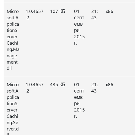
Micro
1.0.4657
107 КБ
01
21:
x86
soft.A
.2
септ
43
pplica
емв
tionS
ри
erver.
2015
Cachi
г.
ng.Ma
nage
ment.
dll
Micro
1.0.4657
435 КБ
01
21:
x86
soft.A
.2
септ
43
pplica
емв
tionS
ри
erver.
2015
Cachi
г.
ng.Se
rver.d
ll