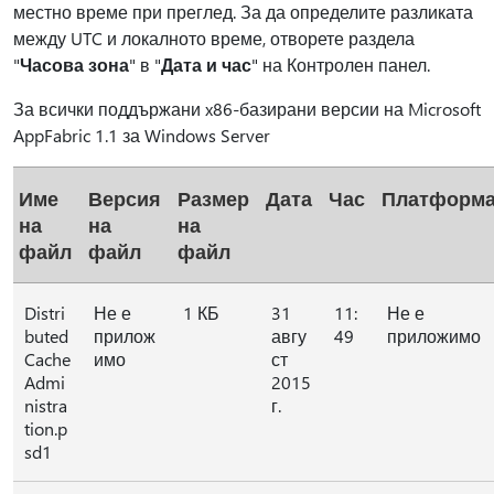
местно време при преглед. За да определите разликата
между UTC и локалното време, отворете раздела
"
Часова зона
" в "
Дата и час
" на Контролен панел.
За всички поддържани x86-базирани версии на Microsoft
AppFabric 1.1 за Windows Server
Име
Версия
Размер
Дата
Час
Платформ
на
на
на
файл
файл
файл
Distri
Не е
1 КБ
31
11:
Не е
buted
прилож
авгу
49
приложимо
Cache
имо
ст
Admi
2015
nistra
г.
tion.p
sd1