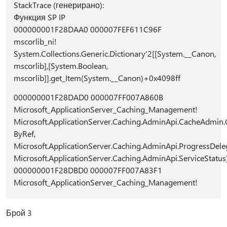
StackTrace (генерирано):
Функция SP IP
000000001F28DAA0 000007FEF611C96F
mscorlib_ni!
System.Collections.Generic.Dictionary'2[[System.__Canon,
mscorlib],[System.Boolean,
mscorlib]].get_Item(System.__Canon)+0x4098ff
000000001F28DAD0 000007FF007A860B
Microsoft_ApplicationServer_Caching_Management!
Microsoft.ApplicationServer.Caching.AdminApi.CacheAdmin.G
ByRef,
Microsoft.ApplicationServer.Caching.AdminApi.ProgressDele
Microsoft.ApplicationServer.Caching.AdminApi.ServiceStatu
000000001F28DBD0 000007FF007A83F1
Microsoft_ApplicationServer_Caching_Management!
Брой 3