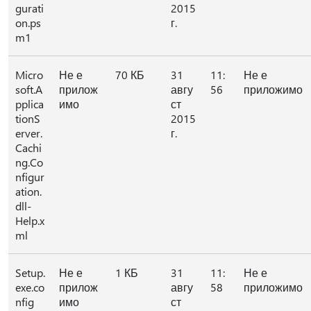
gurati
2015
on.ps
г.
m1
Micro
Не е
70 КБ
31
11:
Не е
soft.A
прилож
авгу
56
приложимо
pplica
имо
ст
tionS
2015
erver.
г.
Cachi
ng.Co
nfigur
ation.
dll-
Help.x
ml
Setup.
Не е
1 КБ
31
11:
Не е
exe.co
прилож
авгу
58
приложимо
nfig
имо
ст