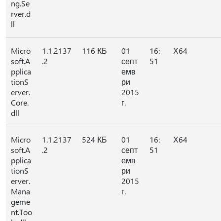
ng.Se
rver.d
ll
Micro
1.1.2137
116 КБ
01
16:
Х64
soft.A
.2
септ
51
pplica
емв
tionS
ри
erver.
2015
Core.
г.
dll
Micro
1.1.2137
524 КБ
01
16:
Х64
soft.A
.2
септ
51
pplica
емв
tionS
ри
erver.
2015
Mana
г.
geme
nt.Too