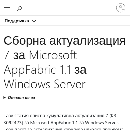
Влезте
Microsoft
във
вашия
Поддръжка
акаунт
Сборна актуализация
7 за Microsoft
AppFabric 1.1 за
Windows Server
Отнася се за
Тази статия описва кумулативна актуализация 7 (KB
3092423) за Microsoft AppFabric 1.1 за Windows Server.
Този пакет за актуализация коригира няколко проблема,