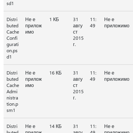
sd1
Distri
Не е
1 КБ
31
11:
Не е
buted
прилож
авгу
49
приложимо
Cache
имо
ст
Confi
2015
gurati
г.
on.ps
d1
Distri
Не е
16 КБ
31
11:
Не е
buted
прилож
авгу
49
приложимо
Cache
имо
ст
Admi
2015
nistra
г.
tion.p
sm1
Distri
Не е
14 КБ
31
11:
Не е
buted
прилож
авгу
49
приложимо