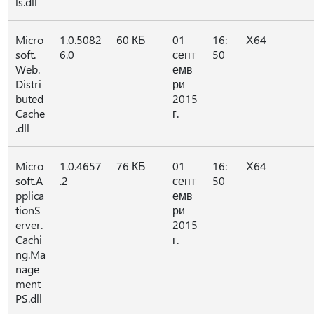
ls.dll
Micro
1.0.5082
60 КБ
01
16:
Х64
soft.
6.0
септ
50
Web.
емв
Distri
ри
buted
2015
Cache
г.
.dll
Micro
1.0.4657
76 КБ
01
16:
Х64
soft.A
.2
септ
50
pplica
емв
tionS
ри
erver.
2015
Cachi
г.
ng.Ma
nage
ment
PS.dll