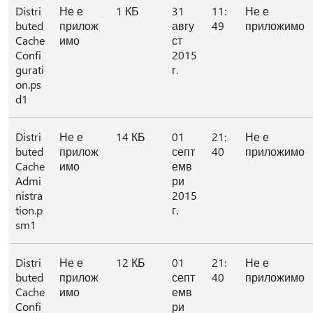
Distri
Не е
1 КБ
31
11:
Не е
buted
прилож
авгу
49
приложимо
Cache
имо
ст
Confi
2015
gurati
г.
on.ps
d1
Distri
Не е
14 КБ
01
21:
Не е
buted
прилож
септ
40
приложимо
Cache
имо
емв
Admi
ри
nistra
2015
tion.p
г.
sm1
Distri
Не е
12 КБ
01
21:
Не е
buted
прилож
септ
40
приложимо
Cache
имо
емв
Confi
ри