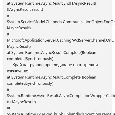
at System.Runtime.AsyncResult.End[TAsyncResult]
(IAsyncResult result)
в
System.ServiceModel.Channels.CommunicationObject.EndO
IAsyncResult)
в
Microsoft.ApplicationServer.Caching.WcfServerChannel.On
IAsyncResult)
at System.Runtime.AsyncResult.Complete(Boolean
completedSynchronously)
--- Край на групово проследяване на вътрешни
изключения ---
at System.Runtime.AsyncResult.Complete(Boolean
completedSynchronously)
в
System.Runtime.AsyncResult.AsyncCompletionWrapperCallb
от IAsyncResult)
at
System.Runtime.Fx.AsyncThunk.UnhandledExceptionFrame(I