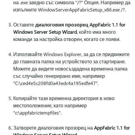
на .exe заедно със символа "/?" Опция. Например да
изпълните WindowServerAppFabricSetup_x86.exe /?.
Оставете
диалоговия прозорец AppFabric 1.1 for
Windows Server Setup Wizard
, който има много
команди за настройка отворен, когато се появи.
Използвайте Windows Explorer, за да се придвижите
до главната папка на устройството за стартиране.
Можете да видите новосъздадена временна папка
със случайно генерирано име, например
"C:\ced4e5c208fd0a43edc4a195edfe47".
Копирайте тази временна директория в ново
местоположение, като например
"c:\appfabrictempfiles".
Затворете диалоговия прозорец на
AppFabric 1.1 for
Windows Server Setup Wizard
.