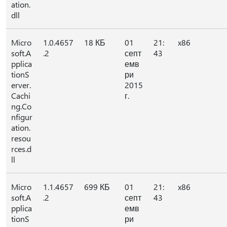
ation.
dll
Micro
1.0.4657
18 КБ
01
21:
x86
soft.A
.2
септ
43
pplica
емв
tionS
ри
erver.
2015
Cachi
г.
ng.Co
nfigur
ation.
resou
rces.d
ll
Micro
1.1.4657
699 КБ
01
21:
x86
soft.A
.2
септ
43
pplica
емв
tionS
ри