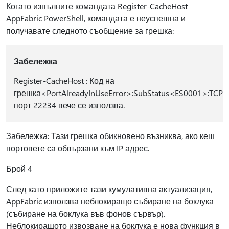
Когато изпълните командата Register-CacheHost
AppFabric PowerShell, командата е неуспешна и
получавате следното съобщение за грешка:
Забележка
Register-CacheHost : Код на
грешка<PortAlreadyInUseError>:SubStatus<ES0001>:TCP
порт 22234 вече се използва.
Забележка: Тази грешка обикновено възниква, ако кеш
портовете са обвързани към IP адрес.
Брой 4
След като приложите тази кумулативна актуализация,
AppFabric използва неблокиращо събиране на боклука
(събиране на боклука във фонов сървър).
Неблокиращото извозване на боклука е нова функция в