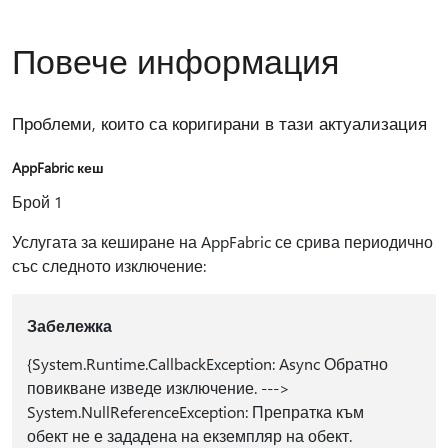
Повече информация
Проблеми, които са коригирани в тази актуализация
AppFabric кеш
Брой 1
Услугата за кеширане на AppFabric се срива периодично
със следното изключение:
Забележка
{System.Runtime.CallbackException: Async Обратно
повикване изведе изключение. --->
System.NullReferenceException: Препратка към
обект не е зададена на екземпляр на обект.