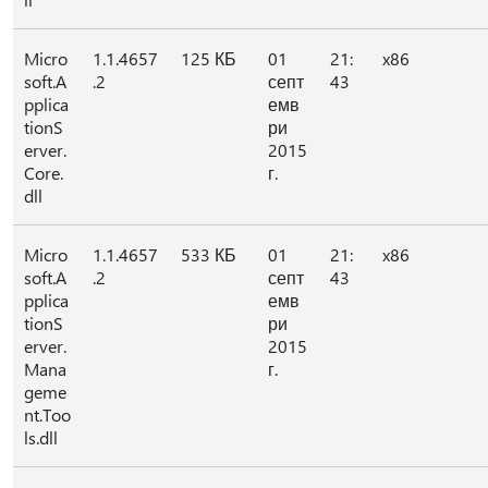
Micro
1.1.4657
125 КБ
01
21:
x86
soft.A
.2
септ
43
pplica
емв
tionS
ри
erver.
2015
Core.
г.
dll
Micro
1.1.4657
533 КБ
01
21:
x86
soft.A
.2
септ
43
pplica
емв
tionS
ри
erver.
2015
Mana
г.
geme
nt.Too
ls.dll