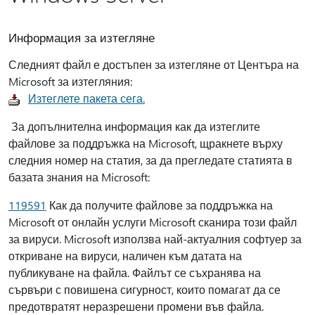
Информация за изтегляне
Следният файл е достъпен за изтегляне от Центъра на
Microsoft за изтегляния:
Изтеглете пакета сега.
За допълнителна информация как да изтеглите
файлове за поддръжка на Microsoft, щракнете върху
следния номер на статия, за да прегледате статията в
базата знания на Microsoft:
119591
Как да получите файлове за поддръжка на
Microsoft от онлайн услуги Microsoft сканира този файл
за вируси. Microsoft използва най-актуалния софтуер за
откриване на вируси, наличен към датата на
публикуване на файла. Файлът се съхранява на
сървъри с повишена сигурност, които помагат да се
предотвратят неразрешени промени във файла.