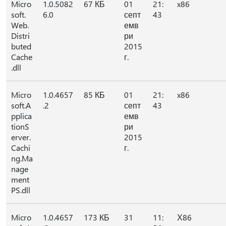
Micro
1.0.5082
67 КБ
01
21:
x86
soft.
6.0
септ
43
Web.
емв
Distri
ри
buted
2015
Cache
г.
.dll
Micro
1.0.4657
85 КБ
01
21:
x86
soft.A
.2
септ
43
pplica
емв
tionS
ри
erver.
2015
Cachi
г.
ng.Ma
nage
ment
PS.dll
Micro
1.0.4657
173 КБ
31
11:
Х86