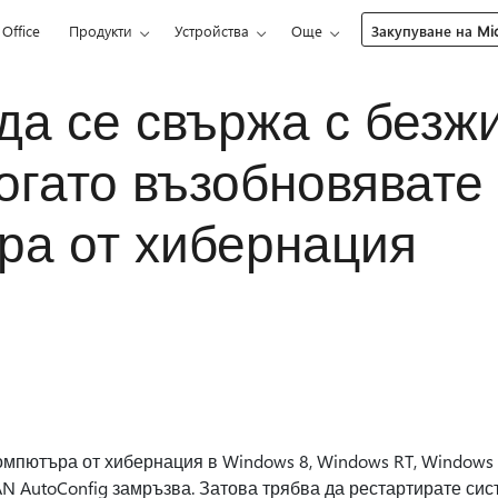
Office
Продукти
Устройства
Още
Закупуване на Mic
да се свържа с безж
огато възобновявате
ра от хибернация
омпютъра от хибернация в Windows 8, Windows RT, Windows
AN AutoConfig замръзва. Затова трябва да рестартирате сис