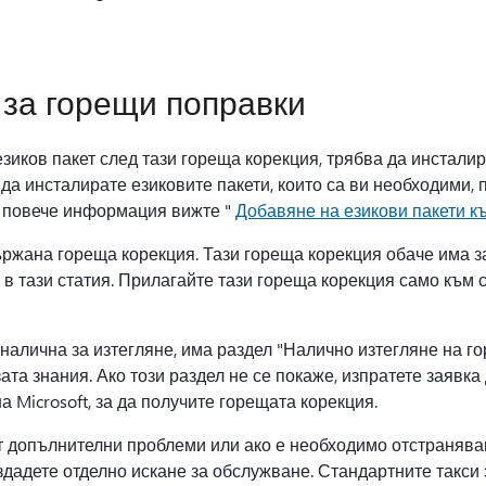
за горещи поправки
зиков пакет след тази гореща корекция, трябва да инстали
а инсталирате езиковите пакети, които са ви необходими, 
а повече информация вижте "
Добавяне на езикови пакети к
ържана гореща корекция. Тази гореща корекция обаче има з
 в тази статия. Прилагайте тази гореща корекция само към 
налична за изтегляне, има раздел "Налично изтегляне на г
зата знания. Ако този раздел не се покаже, изпратете заявк
а Microsoft, за да получите горещата корекция.
т допълнителни проблеми или ако е необходимо отстранява
здадете отделно искане за обслужване. Стандартните такси