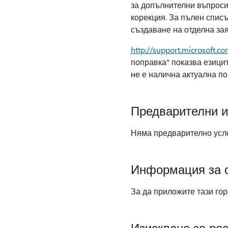
за допълнителни въпроси,
корекция. За пълен списъ
създаване на отделна зая
http://support.microsoft.c
поправка" показва езицит
не е налична актуална поп
Предварителни и
Няма предварително усло
Информация за с
За да приложите тази гор
Изискване за ре