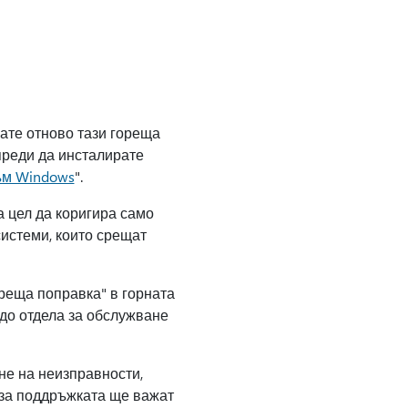
рате отново тази гореща
преди да инсталирате
ъм Windows
".
а цел да коригира само
системи, които срещат
ореща поправка" в горната
а до отдела за обслужване
не на неизправности,
 за поддръжката ще важат