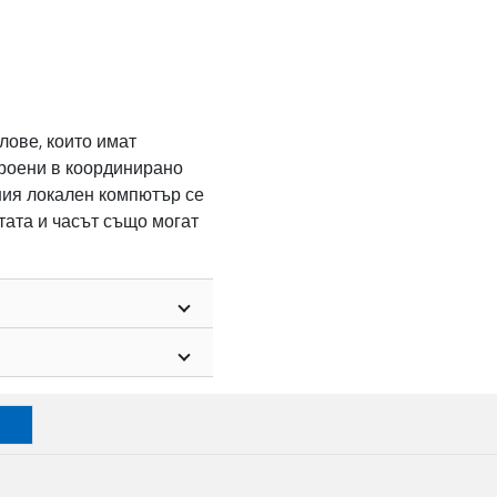
лове, които имат
броени в координирано
шия локален компютър се
тата и часът също могат