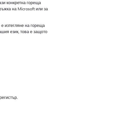
тази конкретна гореща
ъжка на Microsoft или за
е изтегляне на гореща
ашия език, това е защото
регистър.