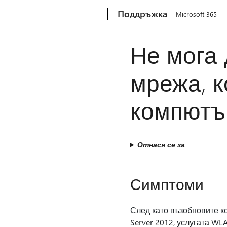
Microsoft
Поддръжка
Microsoft 365
Не мога 
мрежа, к
компютъ
Отнася се за
Симптоми
След като възобновите к
Server 2012, услугата WL