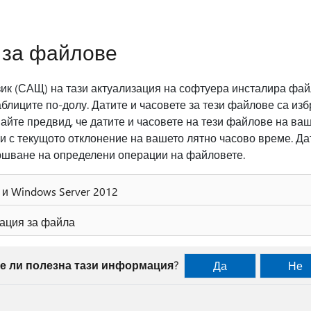
за файлове
зик (САЩ) на тази актуализация на софтуера инсталира фай
аблиците по-долу. Датите и часовете за тези файлове са из
майте предвид, че датите и часовете на тези файлове на ва
и с текущото отклонение на вашето лятно часово време. Да
ршване на определени операции на файловете.
 и Windows Server 2012
ация за файла
е ли полезна тази информация?
Да
Не