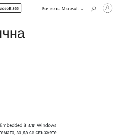
Влезте
rosoft 365
Всичко на Microsoft
във
вашия
акаунт
ична
 Embedded 8 или Windows
темата, за да се свържете