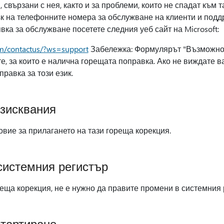
 свързани с нея, както и за проблеми, които не спадат към 
к на телефонните номера за обслужване на клиенти и поддр
вка за обслужване посетете следния уеб сайт на Microsoft:
om/contactus/?ws=support
Забележка: Формулярът "Възможно 
е, за които е налична горещата поправка. Ако не виждате в
равка за този език.
зисквания
вие за прилагането на тази гореща корекция.
истемния регистър
еща корекция, не е нужно да правите промени в системния 
стартиране