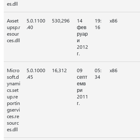
es.dll
Axset
5.0.1100
530,296
14
19:
x86
upsp.r
.40
фев
16
esour
руар
ces.dll
и
2012
г.
Micro
5.0.1000
16,312
09
05:
x86
soft.d
.45
септ
34
ynami
емв
cs.set
ри
up.re
2011
portin
г.
gservi
ces.re
sourc
es.dll