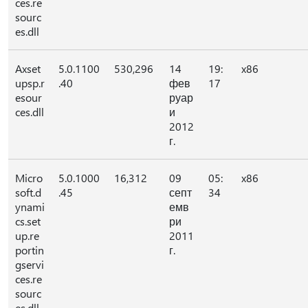
ces.re
sourc
es.dll
Axset
5.0.1100
530,296
14
19:
x86
upsp.r
.40
фев
17
esour
руар
ces.dll
и
2012
г.
Micro
5.0.1000
16,312
09
05:
x86
soft.d
.45
септ
34
ynami
емв
cs.set
ри
up.re
2011
portin
г.
gservi
ces.re
sourc
es.dll