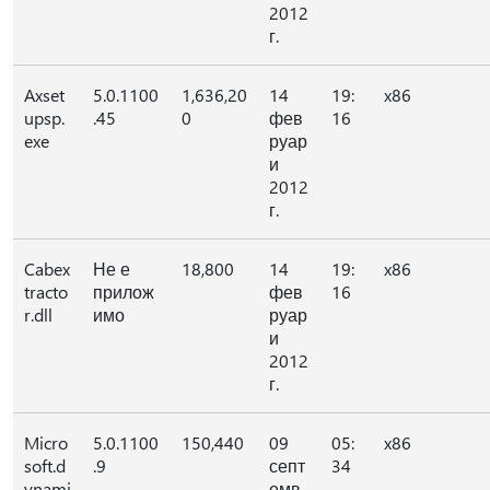
2012
г.
Axset
5.0.1100
1,636,20
14
19:
x86
upsp.
.45
0
фев
16
exe
руар
и
2012
г.
Cabex
Не е
18,800
14
19:
x86
tracto
прилож
фев
16
r.dll
имо
руар
и
2012
г.
Micro
5.0.1100
150,440
09
05:
x86
soft.d
.9
септ
34
ynami
емв