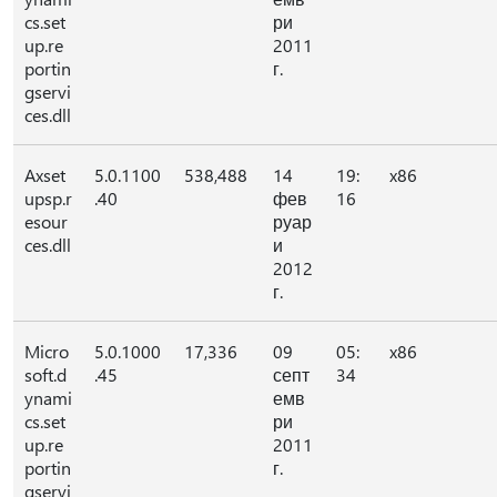
cs.set
ри
up.re
2011
portin
г.
gservi
ces.dll
Axset
5.0.1100
538,488
14
19:
x86
upsp.r
.40
фев
16
esour
руар
ces.dll
и
2012
г.
Micro
5.0.1000
17,336
09
05:
x86
soft.d
.45
септ
34
ynami
емв
cs.set
ри
up.re
2011
portin
г.
gservi