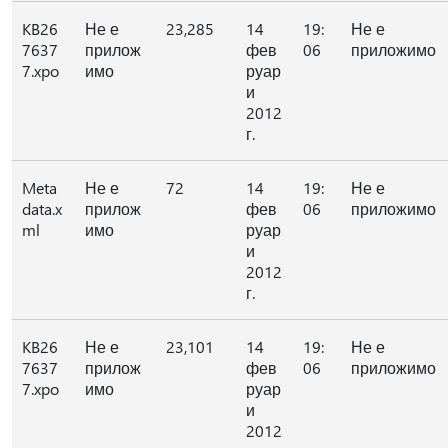
KB26
Не е
23,285
14
19:
Не е
7637
прилож
фев
06
приложимо
7.xpo
имо
руар
и
2012
г.
Meta
Не е
72
14
19:
Не е
data.x
прилож
фев
06
приложимо
ml
имо
руар
и
2012
г.
KB26
Не е
23,101
14
19:
Не е
7637
прилож
фев
06
приложимо
7.xpo
имо
руар
и
2012