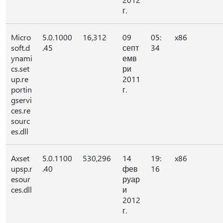
г.
Micro
5.0.1000
16,312
09
05:
x86
soft.d
.45
септ
34
ynami
емв
cs.set
ри
up.re
2011
portin
г.
gservi
ces.re
sourc
es.dll
Axset
5.0.1100
530,296
14
19:
x86
upsp.r
.40
фев
16
esour
руар
ces.dll
и
2012
г.