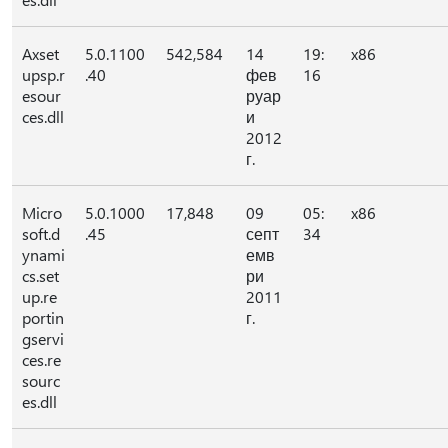
Axset
5.0.1100
542,584
14
19:
x86
upsp.r
.40
фев
16
esour
руар
ces.dll
и
2012
г.
Micro
5.0.1000
17,848
09
05:
x86
soft.d
.45
септ
34
ynami
емв
cs.set
ри
up.re
2011
portin
г.
gservi
ces.re
sourc
es.dll