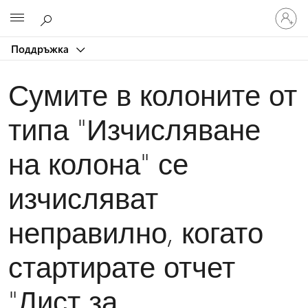
Влезте
Microsoft
във
вашия
Поддръжка
акаунт
Сумите в колоните от
типа "Изчисляване
на колона" се
изчисляват
неправилно, когато
стартирате отчет
"Лист за