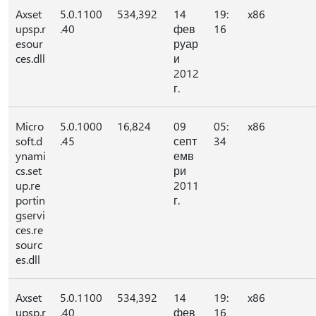
Axset
5.0.1100
534,392
14
19:
x86
upsp.r
.40
фев
16
esour
руар
ces.dll
и
2012
г.
Micro
5.0.1000
16,824
09
05:
x86
soft.d
.45
септ
34
ynami
емв
cs.set
ри
up.re
2011
portin
г.
gservi
ces.re
sourc
es.dll
Axset
5.0.1100
534,392
14
19:
x86
upsp.r
.40
фев
16