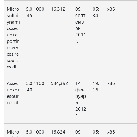
Micro
5.0.1000
16,312
09
05:
x86
soft.d
.45
септ
34
ynami
емв
cs.set
ри
up.re
2011
portin
г.
gservi
ces.re
sourc
es.dll
Axset
5.0.1100
534,392
14
19:
x86
upsp.r
.40
фев
16
esour
руар
ces.dll
и
2012
г.
Micro
5.0.1000
16,824
09
05:
x86