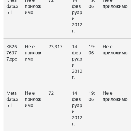
data.x
прилож
фев
06
приложимо
ml
имо
руар
и
2012
г.
KB26
Не е
23,317
14
19:
Не е
7637
прилож
фев
06
приложимо
7.xpo
имо
руар
и
2012
г.
Meta
Не е
72
14
19:
Не е
data.x
прилож
фев
06
приложимо
ml
имо
руар
и
2012
г.