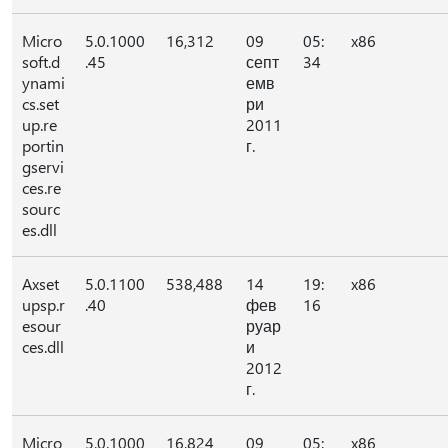
Micro
5.0.1000
16,312
09
05:
x86
soft.d
.45
септ
34
ynami
емв
cs.set
ри
up.re
2011
portin
г.
gservi
ces.re
sourc
es.dll
Axset
5.0.1100
538,488
14
19:
x86
upsp.r
.40
фев
16
esour
руар
ces.dll
и
2012
г.
Micro
5.0.1000
16,824
09
05:
x86