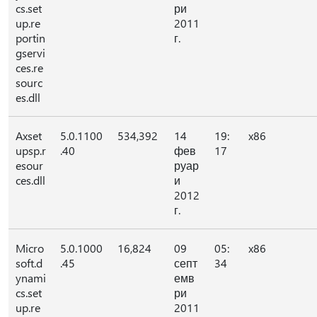
cs.set
ри
up.re
2011
portin
г.
gservi
ces.re
sourc
es.dll
Axset
5.0.1100
534,392
14
19:
x86
upsp.r
.40
фев
17
esour
руар
ces.dll
и
2012
г.
Micro
5.0.1000
16,824
09
05:
x86
soft.d
.45
септ
34
ynami
емв
cs.set
ри
up.re
2011