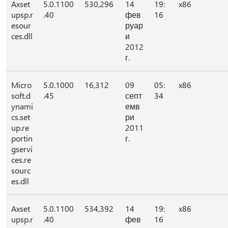
Axset
5.0.1100
530,296
14
19:
x86
upsp.r
.40
фев
16
esour
руар
ces.dll
и
2012
г.
Micro
5.0.1000
16,312
09
05:
x86
soft.d
.45
септ
34
ynami
емв
cs.set
ри
up.re
2011
portin
г.
gservi
ces.re
sourc
es.dll
Axset
5.0.1100
534,392
14
19:
x86
upsp.r
.40
фев
16