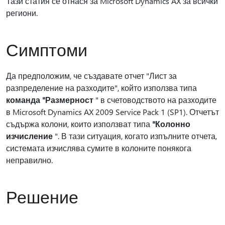
Тази статия се отнася за Microsoft Dynamics AX за всички
региони.
Симптоми
Да предположим, че създавате отчет "Лист за
разпределение на разходите", който използва типа
команда "Размерност
" в счетоводството на разходите
в Microsoft Dynamics AX 2009 Service Pack 1 (SP1). Отчетът
съдържа колони, които използват типа
"Колонно
изчисление
". В тази ситуация, когато изпълните отчета,
системата изчислява сумите в колоните понякога
неправилно.
Решение