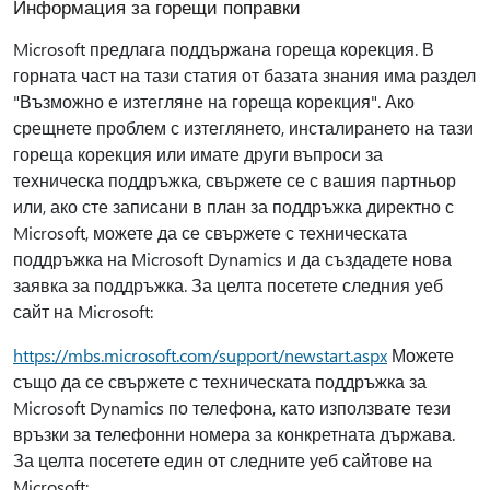
Информация за горещи поправки
Microsoft предлага поддържана гореща корекция. В
горната част на тази статия от базата знания има раздел
"Възможно е изтегляне на гореща корекция". Ако
срещнете проблем с изтеглянето, инсталирането на тази
гореща корекция или имате други въпроси за
техническа поддръжка, свържете се с вашия партньор
или, ако сте записани в план за поддръжка директно с
Microsoft, можете да се свържете с техническата
поддръжка на Microsoft Dynamics и да създадете нова
заявка за поддръжка. За целта посетете следния уеб
сайт на Microsoft:
https://mbs.microsoft.com/support/newstart.aspx
Можете
също да се свържете с техническата поддръжка за
Microsoft Dynamics по телефона, като използвате тези
връзки за телефонни номера за конкретната държава.
За целта посетете един от следните уеб сайтове на
Microsoft: