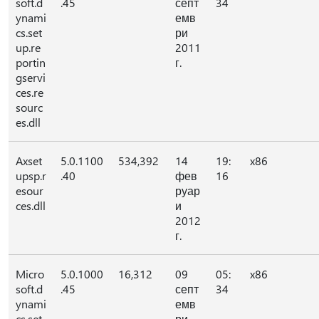
soft.d
.45
септ
34
ynami
емв
cs.set
ри
up.re
2011
portin
г.
gservi
ces.re
sourc
es.dll
Axset
5.0.1100
534,392
14
19:
x86
upsp.r
.40
фев
16
esour
руар
ces.dll
и
2012
г.
Micro
5.0.1000
16,312
09
05:
x86
soft.d
.45
септ
34
ynami
емв
cs.set
ри