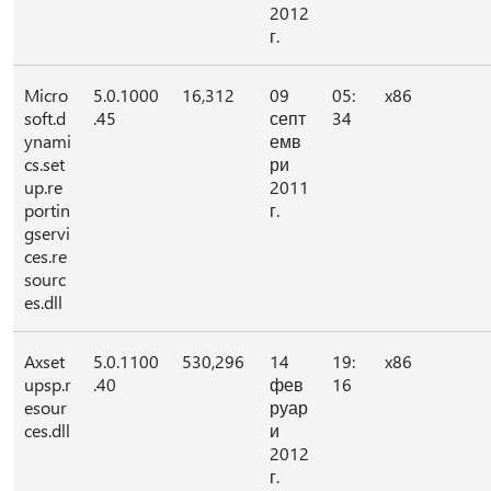
2012
г.
Micro
5.0.1000
16,312
09
05:
x86
soft.d
.45
септ
34
ynami
емв
cs.set
ри
up.re
2011
portin
г.
gservi
ces.re
sourc
es.dll
Axset
5.0.1100
530,296
14
19:
x86
upsp.r
.40
фев
16
esour
руар
ces.dll
и
2012
г.