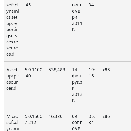
soft.d
.45
септ
34
ynami
емв
cs.set
ри
up.re
2011
portin
г.
gservi
ces.re
sourc
es.dll
Axset
5.0.1100
538,488
14
19:
x86
upsp.r
.40
фев
16
esour
руар
ces.dll
и
2012
г.
Micro
5.0.1500
16,320
09
05:
x86
soft.d
.1212
септ
34
ynami
емв