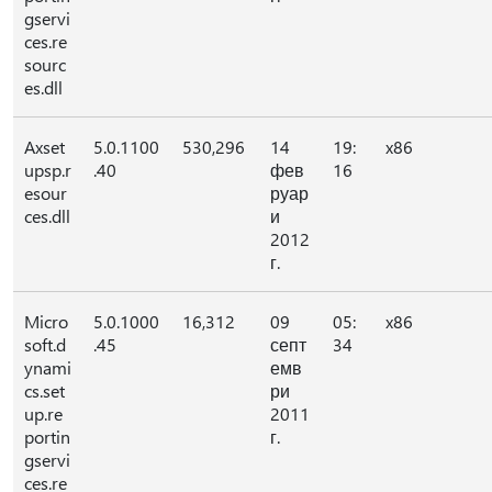
gservi
ces.re
sourc
es.dll
Axset
5.0.1100
530,296
14
19:
x86
upsp.r
.40
фев
16
esour
руар
ces.dll
и
2012
г.
Micro
5.0.1000
16,312
09
05:
x86
soft.d
.45
септ
34
ynami
емв
cs.set
ри
up.re
2011
portin
г.
gservi
ces.re