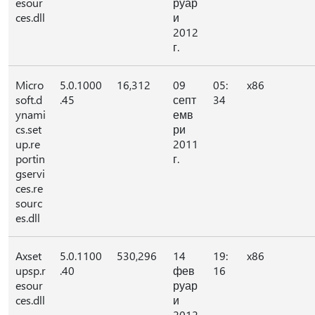
esour
руар
ces.dll
и
2012
г.
Micro
5.0.1000
16,312
09
05:
x86
soft.d
.45
септ
34
ynami
емв
cs.set
ри
up.re
2011
portin
г.
gservi
ces.re
sourc
es.dll
Axset
5.0.1100
530,296
14
19:
x86
upsp.r
.40
фев
16
esour
руар
ces.dll
и
2012