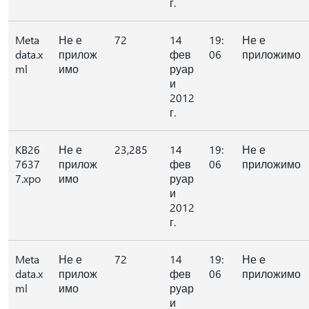
г.
Meta
Не е
72
14
19:
Не е
data.x
прилож
фев
06
приложимо
ml
имо
руар
и
2012
г.
KB26
Не е
23,285
14
19:
Не е
7637
прилож
фев
06
приложимо
7.xpo
имо
руар
и
2012
г.
Meta
Не е
72
14
19:
Не е
data.x
прилож
фев
06
приложимо
ml
имо
руар
и