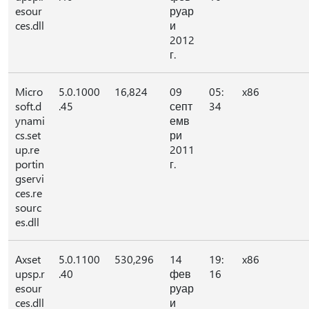
esour
руар
ces.dll
и
2012
г.
Micro
5.0.1000
16,824
09
05:
x86
soft.d
.45
септ
34
ynami
емв
cs.set
ри
up.re
2011
portin
г.
gservi
ces.re
sourc
es.dll
Axset
5.0.1100
530,296
14
19:
x86
upsp.r
.40
фев
16
esour
руар
ces.dll
и