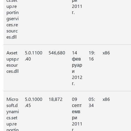
up.re
2011
portin
г.
gservi
ces.re
sourc
es.dll
Axset
5.0.1100
546,680
14
19:
x86
upsp.r
.40
фев
16
esour
руар
ces.dll
и
2012
г.
Micro
5.0.1000
18,872
09
05:
x86
soft.d
.45
септ
34
ynami
емв
cs.set
ри
up.re
2011
portin
г.