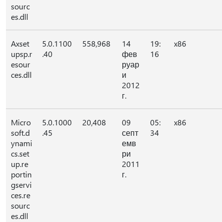
sourc
es.dll
Axset
5.0.1100
558,968
14
19:
x86
upsp.r
.40
фев
16
esour
руар
ces.dll
и
2012
г.
Micro
5.0.1000
20,408
09
05:
x86
soft.d
.45
септ
34
ynami
емв
cs.set
ри
up.re
2011
portin
г.
gservi
ces.re
sourc
es.dll