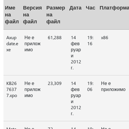
Име
Версия
Размер
Дата
Час
Платформ
на
на
на
файл
файл
файл
Axup
Не е
61,288
14
19:
x86
date.e
прилож
фев
16
xe
имо
руар
и
2012
г.
KB26
Не е
23,309
14
19:
Не е
7637
прилож
фев
06
приложимо
7.xpo
имо
руар
и
2012
г.
Meta
Не е
72
14
19:
Не е