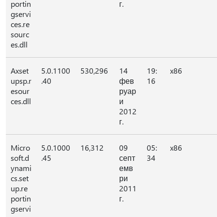
portin
г.
gservi
ces.re
sourc
es.dll
Axset
5.0.1100
530,296
14
19:
x86
upsp.r
.40
фев
16
esour
руар
ces.dll
и
2012
г.
Micro
5.0.1000
16,312
09
05:
x86
soft.d
.45
септ
34
ynami
емв
cs.set
ри
up.re
2011
portin
г.
gservi