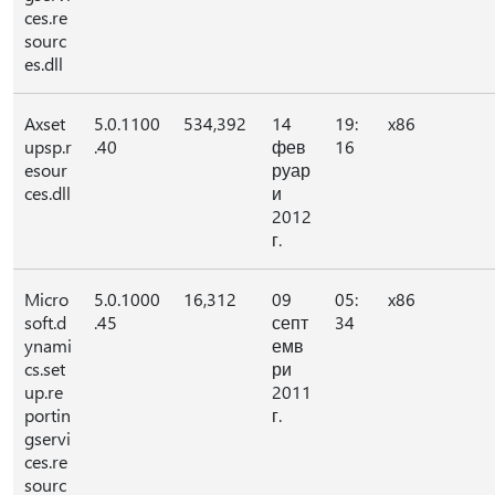
ces.re
sourc
es.dll
Axset
5.0.1100
534,392
14
19:
x86
upsp.r
.40
фев
16
esour
руар
ces.dll
и
2012
г.
Micro
5.0.1000
16,312
09
05:
x86
soft.d
.45
септ
34
ynami
емв
cs.set
ри
up.re
2011
portin
г.
gservi
ces.re
sourc