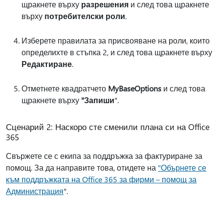
щракнете върху
разрешения
и след това щракнете
върху
потребителски роли
.
Изберете правилата за присвояване на роли, които
определихте в стъпка 2, и след това щракнете върху
Редактиране
.
Отметнете квадратчето
MyBaseOptions
и след това
щракнете върху
"Запиши
".
Сценарий 2: Наскоро сте сменили плана си на Office
365
Свържете се с екипа за поддръжка за фактуриране за
помощ. За да направите това, отидете на
"Обърнете се
към поддръжката на Office 365 за фирми – помощ за
Администрация
".