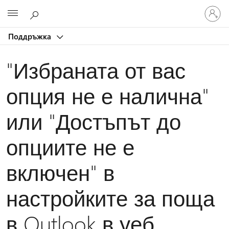
Влезте
Microsoft
във
вашия
Поддръжка
акаунт
"Избраната от вас
опция не е налична"
или "Достъпът до
опциите не е
включен" в
настройките за поща
в Outlook в уеб