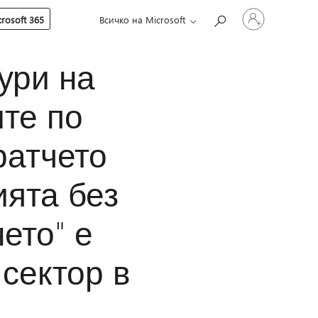
Влезте
rosoft 365
Всичко на Microsoft
във
вашия
акаунт
ури на
ите по
ратчето
ията без
ето" е
сектор в