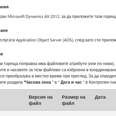
ания
ан Microsoft Dynamics AX 2012, за да приложите тази горещ
ране
лугата Application Object Server (AOS), след като сте прил
ве
и гореща поправка има файловите атрибути (или по-нови), 
те и часовете за тези файлове са изброени в координирано
е преобразува в местно време при преглед. За да определ
рете раздела
"Часова зона
" в "
Дата и час
" в Контролен па
Версия на
Размер на
Дата
файл
файл