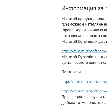
Информация за 
Microsoft предлага поддъ
"Възможно е изтегляне на
гореща корекция или имат
сте записани в план за п
Microsoft Dynamics и да с
https://mbs.microsoft.com/
Microsoft Dynamics по те
целта посетете един от сл
Партньори
https://mbs.microsoft.com/
https://mbs.microsoft.com
При специални случаи так
да бъдат отменени, ако с