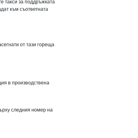
е такси за поддръжката
адат към съответната
асегнати от тази гореща
ция в производствена
ърху следния номер на