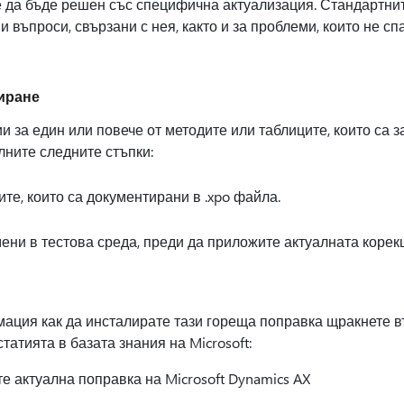
 да бъде решен със специфична актуализация. Стандартнит
 въпроси, свързани с нея, както и за проблеми, които не сп
иране
 за един или повече от методите или таблиците, които са з
лните следните стъпки:
е, които са документирани в .xpo файла.
ени в тестова среда, преди да приложите актуалната корек
ция как да инсталирате тази гореща поправка щракнете в
статията в базата знания на Microsoft:
е актуална поправка на Microsoft Dynamics AX