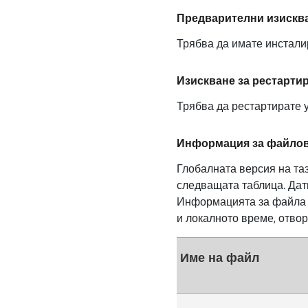
Предварителни изискв
Трябва да имате инсталир
Изискване за рестарти
Трябва да рестартирате ус
Информация за файло
Глобалната версия на таз
следващата таблица. Дати
Информацията за файла с
и локалното време, отво
Име на файл