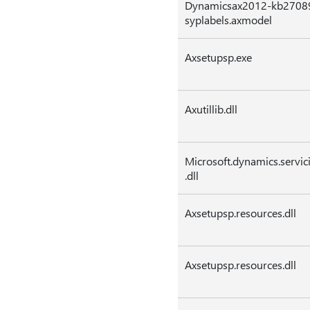
Dynamicsax2012-kb2708
syplabels.axmodel
Axsetupsp.exe
Axutillib.dll
Microsoft.dynamics.servic
.dll
Axsetupsp.resources.dll
Axsetupsp.resources.dll