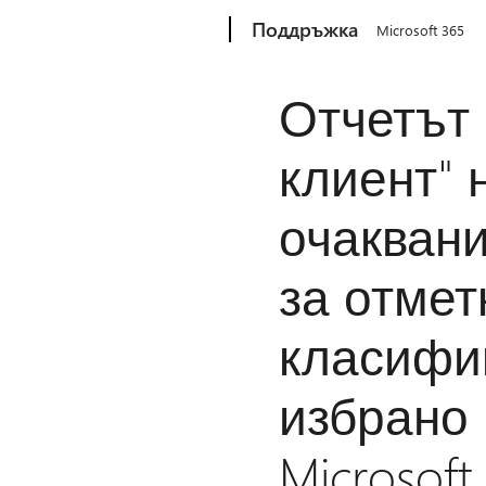
Microsoft
Поддръжка
Microsoft 365
Отчетът 
клиент" 
очаквани
за отмет
класифи
избрано 
Microsoft