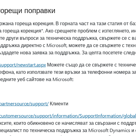
горещи поправки
ржана гореща корекция. В горната част на тази статия от б
 гореща корекция". Ако срещнете проблем с изтеглянето, и
е други въпроси за техническа поддръжка, свържете се с в
оддръжка директно с Microsoft, можете да се свържете с те
ъздадете нова заявка за поддръжка. За целта посетете следни
support/newstart.aspx
Можете също да се свържете с техниче
лефона, като използвате тези връзки за телефонни номера з
едните уеб сайтове на Microsoft:
partnersource/support/
Клиенти
/customersource/support/information/SupportInformation/globa
сите, които обикновено се начисляват за свързани с поддр
пециалист по техническа поддръжка за Microsoft Dynamics и