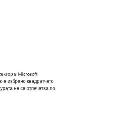
ектор в Microsoft
то е избрано квадратчето
турата не се отпечатва по