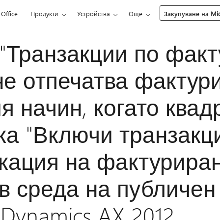
Office
Продукти
Устройства
Още
Закупуване на Mic
"Транзакции по факт
не отпечатва фактур
я начин, когато квад
ка "Включи транзакц
кация на фактуриран
в среда на публичен 
 Dynamics AX 2012