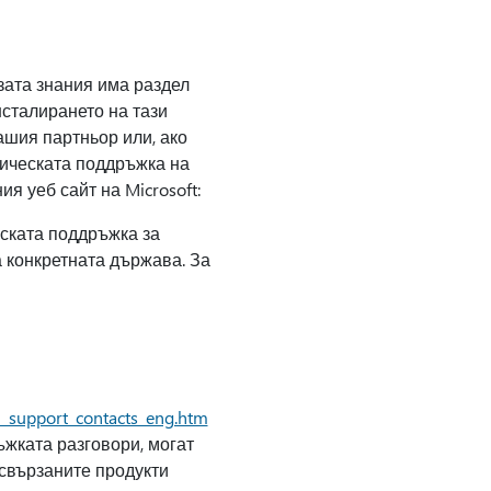
азата знания има раздел
нсталирането на тази
ашия партньор или, ако
хническата поддръжка на
я уеб сайт на Microsoft:
ската поддръжка за
а конкретната държава. За
l_support_contacts_eng.htm
ъжката разговори, могат
 свързаните продукти