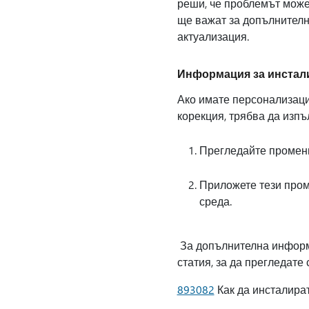
реши, че проблемът може
ще важат за допълнителни
актуализация.
Информация за инстал
Ако имате персонализации
корекция, трябва да изпъ
Прегледайте променит
Приложете тези пром
среда.
За допълнителна информа
статия, за да прегледате 
893082
Как да инсталират