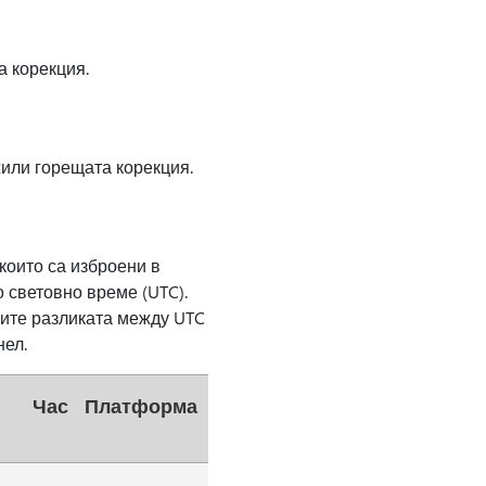
а корекция.
ожили горещата корекция.
които са изброени в
 световно време (UTC).
ите разликата между UTC
нел.
Час
Платформа