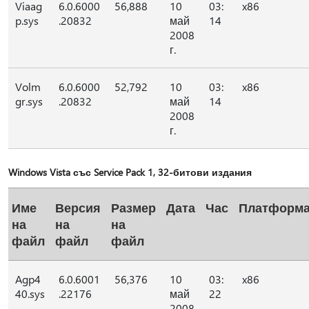
Viaag
6.0.6000
56,888
10
03:
x86
p.sys
.20832
май
14
2008
г.
Volm
6.0.6000
52,792
10
03:
x86
gr.sys
.20832
май
14
2008
г.
Windows Vista със Service Pack 1, 32-битови издания
Име
Версия
Размер
Дата
Час
Платформ
на
на
на
файл
файл
файл
Agp4
6.0.6001
56,376
10
03:
x86
40.sys
.22176
май
22
2008