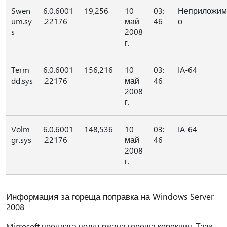
Swen
6.0.6001
19,256
10
03:
Неприложим
um.sy
.22176
май
46
о
s
2008
г.
Term
6.0.6001
156,216
10
03:
IA-64
dd.sys
.22176
май
46
2008
г.
Volm
6.0.6001
148,536
10
03:
IA-64
gr.sys
.22176
май
46
2008
г.
Информация за гореща поправка на Windows Server
2008
Microsoft предлага поддържана гореща корекция. Тази