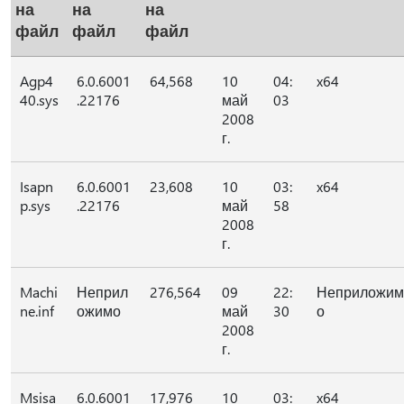
на
на
на
файл
файл
файл
Agp4
6.0.6001
64,568
10
04:
x64
40.sys
.22176
май
03
2008
г.
Isapn
6.0.6001
23,608
10
03:
x64
p.sys
.22176
май
58
2008
г.
Machi
Неприл
276,564
09
22:
Неприложим
ne.inf
ожимо
май
30
о
2008
г.
Msisa
6.0.6001
17,976
10
03:
x64