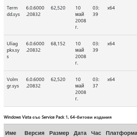
Term
6.0.6000
62,520
10
03:
x64
dd.sys
.20832
май
39
2008
г.
Uliag
6.0.6000
68,152
10
03:
x64
pkx.sy
.20832
май
39
s
2008
г.
Volm
6.0.6000
62,520
10
03:
x64
gr.sys
.20832
май
37
2008
г.
Windows Vista със Service Pack 1, 64-битови издания
Име
Версия
Размер
Дата
Час
Платформ