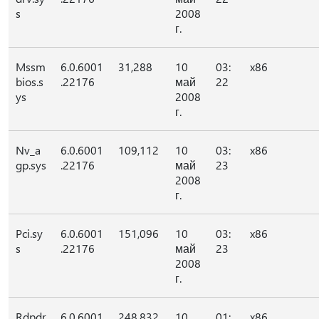
s
2008
г.
Mssm
6.0.6001
31,288
10
03:
x86
bios.s
.22176
май
22
ys
2008
г.
Nv_a
6.0.6001
109,112
10
03:
x86
gp.sys
.22176
май
23
2008
г.
Pci.sy
6.0.6001
151,096
10
03:
x86
s
.22176
май
23
2008
г.
Rdpdr
6.0.6001
248,832
10
01:
x86