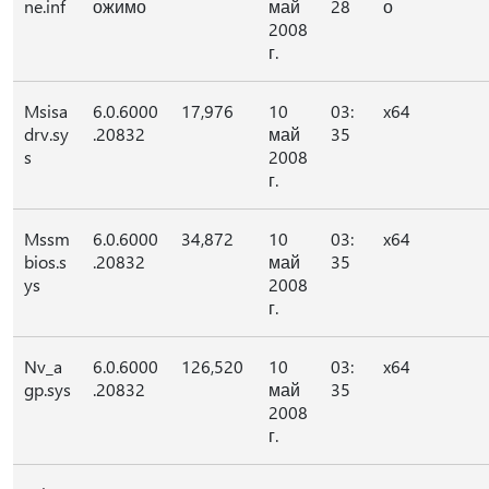
ne.inf
ожимо
май
28
о
2008
г.
Msisa
6.0.6000
17,976
10
03:
x64
drv.sy
.20832
май
35
s
2008
г.
Mssm
6.0.6000
34,872
10
03:
x64
bios.s
.20832
май
35
ys
2008
г.
Nv_a
6.0.6000
126,520
10
03:
x64
gp.sys
.20832
май
35
2008
г.