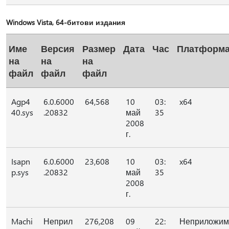
Windows Vista, 64-битови издания
Име
Версия
Размер
Дата
Час
Платформ
на
на
на
файл
файл
файл
Agp4
6.0.6000
64,568
10
03:
x64
40.sys
.20832
май
35
2008
г.
Isapn
6.0.6000
23,608
10
03:
x64
p.sys
.20832
май
35
2008
г.
Machi
Неприл
276,208
09
22:
Неприложим