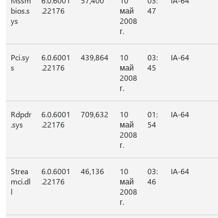
Mssm
6.0.6001
57,400
10
03:
IA-64
bios.s
.22176
май
47
ys
2008
г.
Pci.sy
6.0.6001
439,864
10
03:
IA-64
s
.22176
май
45
2008
г.
Rdpdr
6.0.6001
709,632
10
01:
IA-64
.sys
.22176
май
54
2008
г.
Strea
6.0.6001
46,136
10
03:
IA-64
mci.dl
.22176
май
46
l
2008
г.