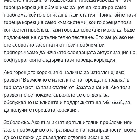
гореща корекция обаче има за цел да коригира само
проблема, който е описан в тази статия. Прилагайте тази
гореща корекция само към системи, които срещат този
конкретен проблем. Тази гореща корекция може да бъде
подложена на допълнително тестване. Ето защо, ако не
сте сериозно засегнати от този проблем, ви
препоръчваме да изчакате следващата актуализация на
софтуера, която съдържа тази гореща корекция.
Ако горещата корекция е налична за изтегляне, има
раздел "Възможно е изтегляне на гореща поправка" в
горната част на тази статия от базата знания. Ако този
раздел не се покаже, свържете се с отдела за
обслужване на клиенти и поддръжката на Microsoft, за
да получите горещата корекция.
Забележка: Ако възникнат допълнителни проблеми или
ако е необходимо отстраняване на неизправности, може
да се наложи да създадете отделно искане за