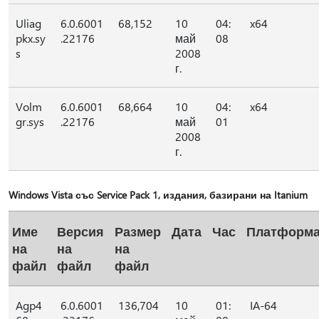
Uliag
6.0.6001
68,152
10
04:
x64
pkx.sy
.22176
май
08
s
2008
г.
Volm
6.0.6001
68,664
10
04:
x64
gr.sys
.22176
май
01
2008
г.
Windows Vista със Service Pack 1, издания, базирани на Itanium
Име
Версия
Размер
Дата
Час
Платформ
на
на
на
файл
файл
файл
Agp4
6.0.6001
136,704
10
01:
IA-64