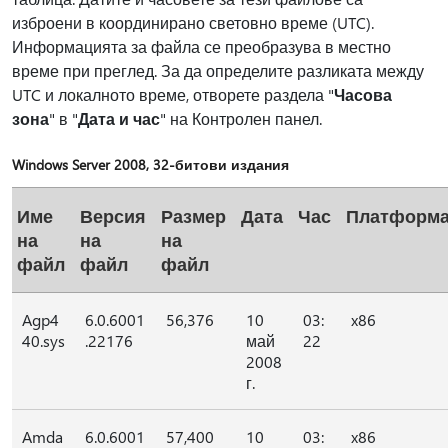
изброени в координирано световно време (UTC).
Информацията за файла се преобразува в местно
време при преглед. За да определите разликата между
UTC и локалното време, отворете раздела "
Часова
зона
" в "
Дата и час
" на Контролен панел.
Windows Server 2008, 32-битови издания
Име
Версия
Размер
Дата
Час
Платформ
на
на
на
файл
файл
файл
Agp4
6.0.6001
56,376
10
03:
x86
40.sys
.22176
май
22
2008
г.
Amda
6.0.6001
57,400
10
03:
x86