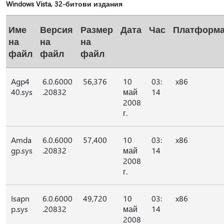
Windows Vista, 32-битови издания
Име
Версия
Размер
Дата
Час
Платформ
на
на
на
файл
файл
файл
Agp4
6.0.6000
56,376
10
03:
x86
40.sys
.20832
май
14
2008
г.
Amda
6.0.6000
57,400
10
03:
x86
gp.sys
.20832
май
14
2008
г.
Isapn
6.0.6000
49,720
10
03:
x86
p.sys
.20832
май
14
2008