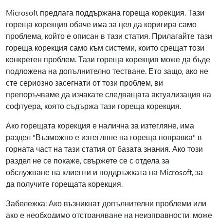
Microsoft предлага поддържана гореща корекция. Тази
гореща корекция обаче има за цел да коригира само
проблема, който е описан в тази статия. Прилагайте тази
гореща корекция само към системи, които срещат този
конкретен проблем. Тази гореща корекция може да бъде
подложена на допълнително тестване. Ето защо, ако не
сте сериозно засегнати от този проблем, ви
препоръчваме да изчакате следващата актуализация на
софтуера, която съдържа тази гореща корекция.
Ако горещата корекция е налична за изтегляне, има
раздел "Възможно е изтегляне на гореща поправка" в
горната част на тази статия от базата знания. Ако този
раздел не се покаже, свържете се с отдела за
обслужване на клиенти и поддръжката на Microsoft, за
да получите горещата корекция.
Забележка: Ако възникнат допълнителни проблеми или
ако е необходимо отстраняване на неизправности, може