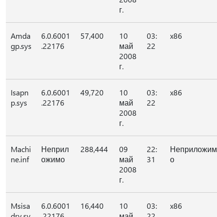
г.
Amda
6.0.6001
57,400
10
03:
x86
gp.sys
.22176
май
22
2008
г.
Isapn
6.0.6001
49,720
10
03:
x86
p.sys
.22176
май
22
2008
г.
Machi
Неприл
288,444
09
22:
Неприложим
ne.inf
ожимо
май
31
о
2008
г.
Msisa
6.0.6001
16,440
10
03:
x86
drv.sy
.22176
май
22