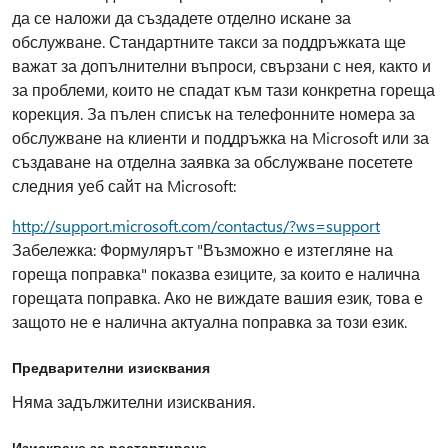
да се наложи да създадете отделно искане за
обслужване. Стандартните такси за поддръжката ще
важат за допълнителни въпроси, свързани с нея, както и
за проблеми, които не спадат към тази конкретна гореща
корекция. За пълен списък на телефонните номера за
обслужване на клиенти и поддръжка на Microsoft или за
създаване на отделна заявка за обслужване посетете
следния уеб сайт на Microsoft:
http://support.microsoft.com/contactus/?ws=support
Забележка: Формулярът "Възможно е изтегляне на
гореща поправка" показва езиците, за които е налична
горещата поправка. Ако не виждате вашия език, това е
защото не е налична актуална поправка за този език.
Предварителни изисквания
Няма задължителни изисквания.
Изискване за рестартиране