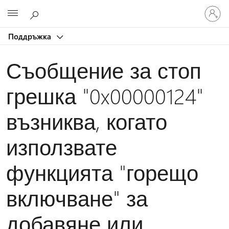
Влезте
Microsoft
във
вашия
Поддръжка
акаунт
Съобщение за стоп
грешка "0x00000124"
възниква, когато
използвате
функцията "горещо
включване" за
добавяне или