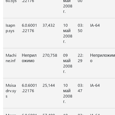
60.sys
.22176
май
00
2008
г.
Isapn
6.0.6001
37,432
10
03:
IA-64
p.sys
.22176
май
50
2008
г.
Machi
Неприл
270,758
09
22:
Неприложим
ne.inf
ожимо
май
29
о
2008
г.
Msisa
6.0.6001
25,144
10
03:
IA-64
drv.sy
.22176
май
47
s
2008
г.