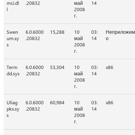
mci.dl
.20832
май
14
l
2008
г.
Swen
6.0.6000
15,288
10
03:
Неприложим
um.sy
.20832
май
14
о
s
2008
г.
Term
6.0.6000
53,304
10
03:
x86
dd.sys
.20832
май
14
2008
г.
Uliag
6.0.6000
60,984
10
03:
x86
pkx.sy
.20832
май
14
s
2008
г.