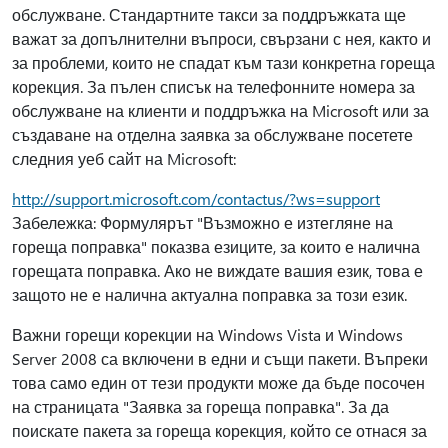
обслужване. Стандартните такси за поддръжката ще
важат за допълнителни въпроси, свързани с нея, както и
за проблеми, които не спадат към тази конкретна гореща
корекция. За пълен списък на телефонните номера за
обслужване на клиенти и поддръжка на Microsoft или за
създаване на отделна заявка за обслужване посетете
следния уеб сайт на Microsoft:
http://support.microsoft.com/contactus/?ws=support
Забележка: Формулярът "Възможно е изтегляне на
гореща поправка" показва езиците, за които е налична
горещата поправка. Ако не виждате вашия език, това е
защото не е налична актуална поправка за този език.
Важни горещи корекции на Windows Vista и Windows
Server 2008 са включени в едни и същи пакети. Въпреки
това само един от тези продукти може да бъде посочен
на страницата "Заявка за гореща поправка". За да
поискате пакета за гореща корекция, който се отнася за