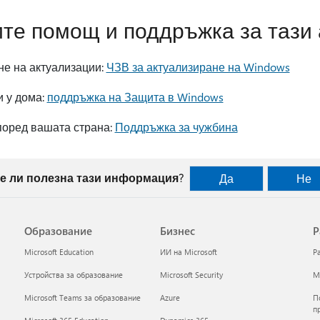
ите помощ и поддръжка за тази
е на актуализации:
ЧЗВ за актуализиране на Windows
и у дома:
поддръжка на Защита в Windows
поред вашата страна:
Поддръжка за чужбина
е ли полезна тази информация?
Да
Не
Образование
Бизнес
Р
Microsoft Education
ИИ на Microsoft
Р
Устройства за образование
Microsoft Security
Mi
Microsoft Teams за образование
Azure
П
п