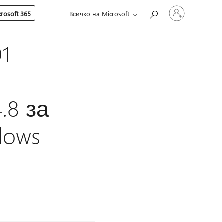
Влезте
rosoft 365
Всичко на Microsoft
във
вашия
акаунт
1
.8 за
dows