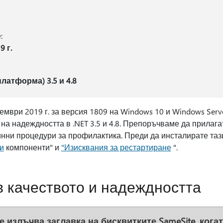
:
 г.
платформа) 3.5 и 4.8
ември 2019 г. за версия 1809 на Windows 10 и Windows Ser
а надеждността в .NET 3.5 и 4.8. Препоръчваме да прилага
инни процедури за профилактика. Преди да инсталирате таз
и
компоненти" и
"Изисквания за рестартиране
".
 качеството и надеждността
е излъчва заглавка на бисквитките SameSite, кога