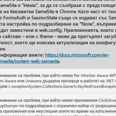
SameSite е "Няма", за да се съобрази с предстоящ
 на бисквитки SameSite в Chrome. Като част от та
 FormsAuth и SessionState също се издават със Same
та настройка по подразбиране на "None", въпреки
дат заместени в web.config. Приложенията, които
 сайтове – или с iframe – може да претърпят загуб
ност, което ще изисква актуализации на конфигу
не.
информация вижте:
https://docs.microsoft.com/en-
amesite/system-web-samesite
.
нимание на проблем, при който някои Per-Monitor Aware WP
em-Aware или Unaware дъщерни прозорци и работят на .NET 4
рив с exceptionSystem.Collections.Generic.KeyNotFoundExcepti
нимание на проблем, при който някои приложения ClickOnc
ppDomain по подразбиране с ограничен набор от разрешен
а приложения или неуспешни опити по време на изпълнени