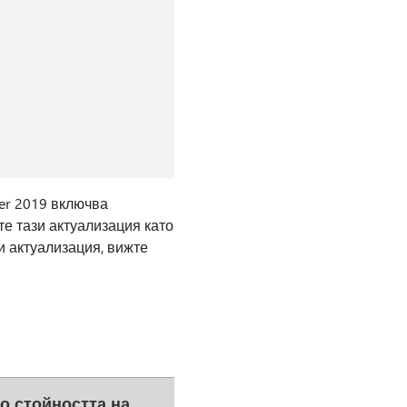
ver 2019 включва
те тази актуализация като
и актуализация, вижте
то стойността на