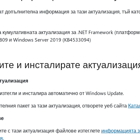
т допълнителна информация за тази актуализация, тъй като
кумулативната актуализация за .NET Framework (платформа) 3
809 и Windows Server 2019 (KB4533094)
лите и инсталирате актуализаци
ктуализация
изтегли и инсталира автоматично от Windows Update.
телния пакет за тази актуализация, отворете уеб сайта
Катал
ве
ите с тази актуализация файлове изтеглете
информацията з
ия
.