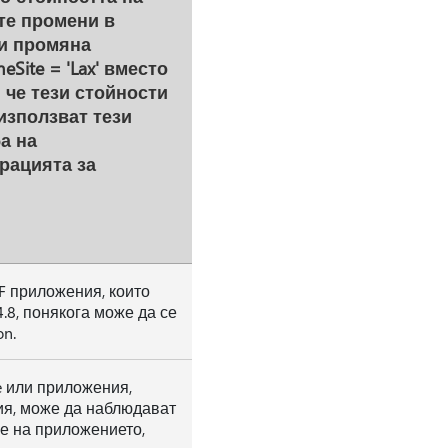
ите промени в
зи промяна
Site = 'Lax' вместо
 че тези стойности
 използват тези
а на
рацията за
F приложения, които
.8, понякога може да се
on.
e или приложения,
ия, може да наблюдават
е на приложението,