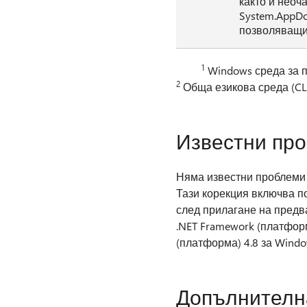
както и неоч
System.AppDo
позволяващи 
1
Windows среда за 
2
Обща езикова среда (CL
Известни про
Няма известни проблеми 
Тази корекция включва п
след прилагане на предва
.NET Framework (платформ
(платформа) 4.8 за Wind
Допълнителн