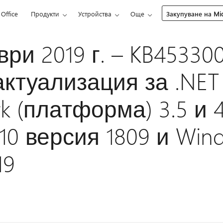
Office
Продукти
Устройства
Още
Закупуване на Mic
ври 2019 г. – KB453300
ктуализация за .NET
k (платформа) 3.5 и 4
10 версия 1809 и Win
19