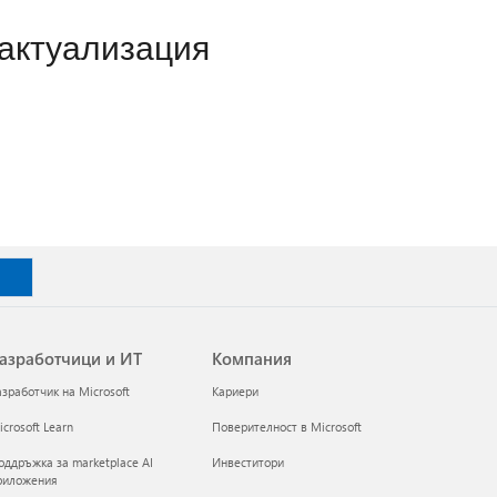
 актуализация
азработчици и ИТ
Компания
азработчик на Microsoft
Кариери
crosoft Learn
Поверителност в Microsoft
оддръжка за marketplace AI
Инвеститори
риложения