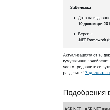
Забележка
Дата на издаване
10 декември 2019
Версия:
.NET Framework (
Актуализацията от 10 дек
кумулативни подобрения н
част от редовните си рут
разделите "
Задължителн
Подобрения в
ASP.NET
ASP.NET веч