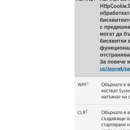
HttpCookie.
обработката
бисквитките
с предишна
могат да бъ
бисквитки в
функционал
отстранява
За повече 
us/aspnet/s
1
WPF
Обърнато е в
хостват Syst
натъкнат на с
2
CLR
Обърнато е в
създаващи A
стартиране н