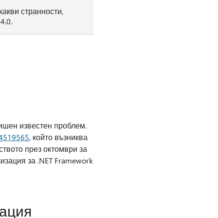
какви странности,
.0.
ишен известен проблем.
4519565
, който възниква
ството през октомври за
лизация за .NET Framework
зация