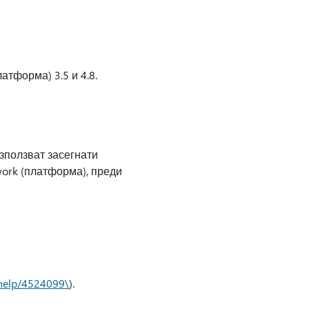
атформа) 3.5 и 4.8.
зползват засегнати
ork (платформа), преди
/help/4524099\
).