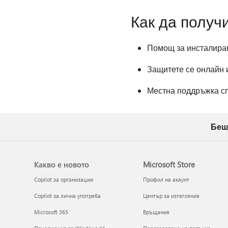
Как да получ
Помощ за инсталиран
Защитете се онлайн 
Местна поддръжка с
Беш
Какво е новото
Microsoft Store
Copilot за организации
Профил на акаунт
Copilot за лична употреба
Център за изтегляния
Microsoft 365
Връщания