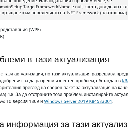
аквано поведение. Наблюдаваният проблем беше, че
mainSetup.TargetFrameworkName е null, което доведе до вся
връщане към поведението на .NET Framework (платформа) 4
представяния (WPF)
R)
блеми в тази актуализация
с тази актуализация, но тази актуализация разрешава пред
одобрения, за да разреши известен проблем, обсъждан в
KB
рителния преглед на сборен пакет за актуализация на каче
а) 4.8. За да отстраните този проблем, инсталирайте актуа
ows 10 версия 1809 и
Windows Server 2019 KB4533001
.
а информация за тази актуали