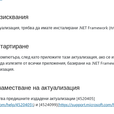
зисквания
уализация, трябва да имате инсталирани .NET Framework (пл
стартиране
омпютъра, след като приложите тази актуализация, ако се и
а излезете от всички приложения, базирани на .NET Framew
изация.
аместване на актуализация
тва предишните издадени актуализации [4520405]
.com/help/4520405\
) и [4524099](
https://support.microsoft.com