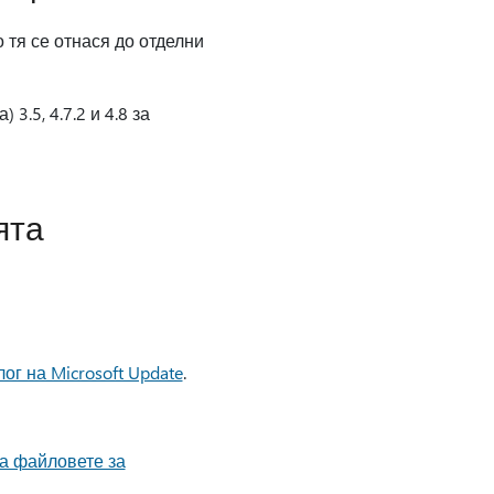
 тя се отнася до отделни
.5, 4.7.2 и 4.8 за
ята
ог на Microsoft Update
.
а файловете за