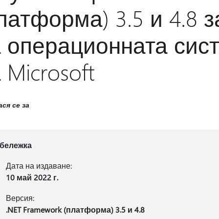
латформа) 3.5 и 4.8 
 операционната сис
 Microsoft
ся се за
бележка
Дата на издаване:
10 май 2022 г.
Версия:
.NET Framework (платформа) 3.5 и 4.8