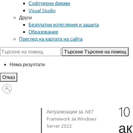
Софтуерни фирми
Visual Studio
Други
Безплатни изтегляния и защита
Образование
Преглед на картата на сайта
Търсене
Търсене на помощ
Няма резултати
Отказ
Влезте
във
вашия
акаунт
10
Актуализации за .NET
Framework за Windows
ак
Server 2022