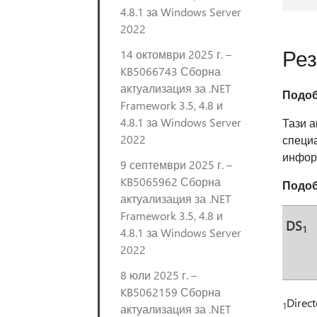
4.8.1 за Windows Server
2022
Ре
14 октомври 2025 г. –
KB5066743 Сборна
актуализация за .NET
Подоб
Framework 3.5, 4.8 и
4.8.1 за Windows Server
Тази а
2022
специа
инфор
9 септември 2025 г. –
KB5065962 Сборна
Подоб
актуализация за .NET
Framework 3.5, 4.8 и
DS
1
4.8.1 за Windows Server
2022
8 юли 2025 г. –
KB5062159 Сборна
Direct
1
актуализация за .NET