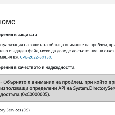
зюме
рения в защитата
ктуализация на защитата обръща внимание на проблем, при
лно създаден файл, може да доведе до състояние на отказ 
мация вж.
CVE-2022-30130.
рения в качеството и надеждността
- Обърнато е внимание на проблем, при който при
използващи определени API на System.DirectorySer
достъпа (0xC0000005).
ory Services (DS)