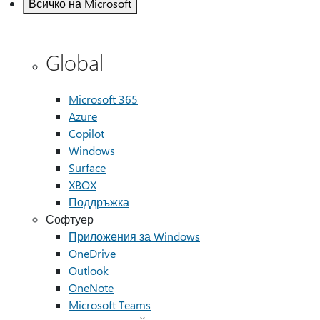
Всичко на Microsoft
Global
Microsoft 365
Azure
Copilot
Windows
Surface
XBOX
Поддръжка
Софтуер
Приложения за Windows
OneDrive
Outlook
OneNote
Microsoft Teams