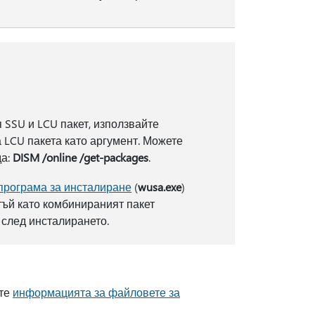
 SSU и LCU пакет, използвайте
 LCU пакета като аргумент. Можете
да:
DISM /online /get-packages
.
програма за инсталиране
(
wusa.exe
)
тъй като комбинираният пакет
 след инсталирането.
ете
информацията за файловете за