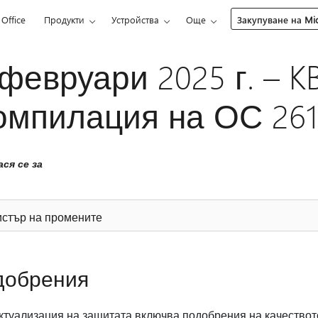
Office
Продукти
Устройства
Още
Закупуване на Mic
 февруари 2025 г. – K
омпилация на ОС 2610
ся се за
истър на промените
добрения
ктуализация на защитата включва подобрения на качествот