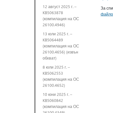
12 август 2025 г. –
За спи
KB5063878
файлов
(компилация на ОС
26100.4946)
13 юли 2025 г. –
KB5064489
(компилация на ОС
26100.4656) (извън
обхват)
8 юли 2025 г. –
KB5062553
(компилация на ОС
26100.4652)
10 юни 2025 г. –
KB5060842
(компилация на ОС
26100.4349)