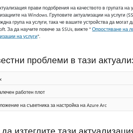
ктуализация прави подобрения на качеството в групата на у
изациите на Windows. Груповите актуализации на услуги (SS
ждна група на услуги, така че вашите устройства да могат 
oft. За да научите повече за SSUs, вижте "
Опростяване на л
изации на услуги
".
естни проблеми в тази актуали
x
алечен работен плот
ложение на съветника за настройка на Azure Arc
 да изтеглите тази актуализаци