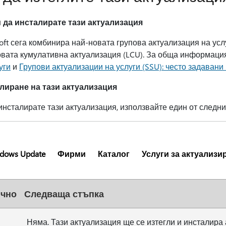
 да инсталирате тази актуализация
oft сега комбинира най-новата групова актуализация на ус
овата кумулативна актуализация (LCU). За обща информаци
уги
и
Групови актуализации на услуги (SSU): често задавани
лиране на тази актуализация
инсталирате тази актуализация, използвайте един от следни
dows Update
Фирми
Каталог
Услуги за актуализи
чно
Следваща стъпка
Няма. Тази актуализация ще се изтегли и инсталира