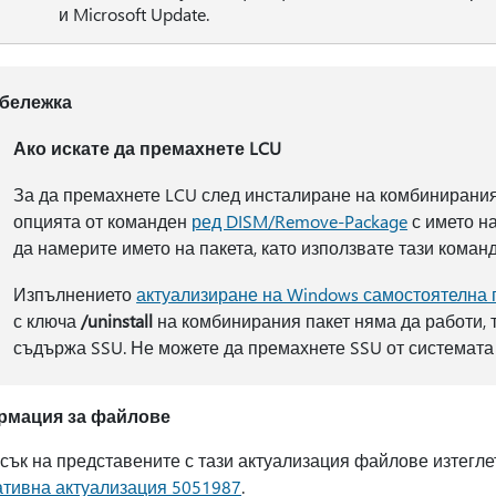
и Microsoft Update.
бележка
Ако искате да премахнете LCU
За да премахнете LCU след инсталиране на комбинирания
опцията от команден
ред DISM/Remove-Package
с името на
да намерите името на пакета, като използвате тази коман
Изпълнението
актуализиране на Windows самостоятелна 
с ключа
/uninstall
на комбинирания пакет няма да работи, 
съдържа SSU. Не можете да премахнете SSU от системата
мация за файлове
сък на представените с тази актуализация файлове изтегл
ативна актуализация 5051987
.