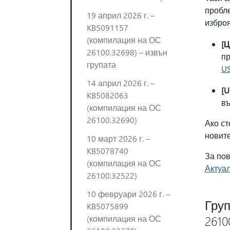
пробле
19 април 2026 г. –
изброя
KB5091157
(компилация на ОС
[
26100.32698) – извън
пр
групата
US
14 април 2026 г. –
[U
KB5082063
въ
(компилация на ОС
26100.32690)
Ако ст
новите
10 март 2026 г. –
KB5078740
За по
(компилация на ОС
Актуа
26100.32522)
10 февруари 2026 г. –
Груп
KB5075899
2610
(компилация на ОС