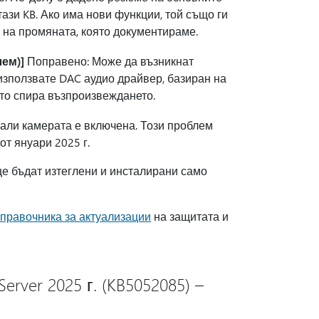
тази KB. Ако има нови функции, той също ги
а на промяната, която документираме.
ем)]
Поправено: Може да възникнат
 използвате DAC аудио драйвер, базиран на
ето спира възпроизвеждането.
али камерата е включена. Този проблем
от януари 2025 г.
ще бъдат изтеглени и инсталирани само
правочника за актуализации
на защитата и
rver 2025 г. (KB5052085) –