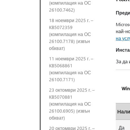
(компилация на ОС
26100.7462)
Преди
18 ноември 2025 г. –
Micros
KB5072359
най-н
(компилация на ОС
на усл
26100.7178) (извън
обхват)
Инста
11 ноември 2025 г. –
За да 
KB5068861
(компилация на ОС
26100.7171)
Win
23 октомври 2025 г. –
KB5070881
(компилация на ОС
26100.6905) (извън
Нали
обхват)
Да
20 октомври 2025 г. –