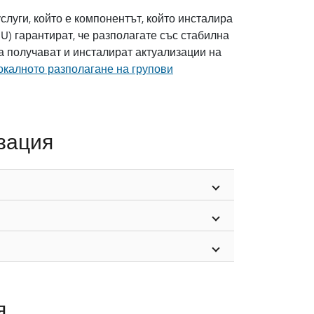
слуги, който е компонентът, който инсталира
U) гарантират, че разполагате със стабилна
да получават и инсталират актуализации на
окалното разполагане на групови
зация
я