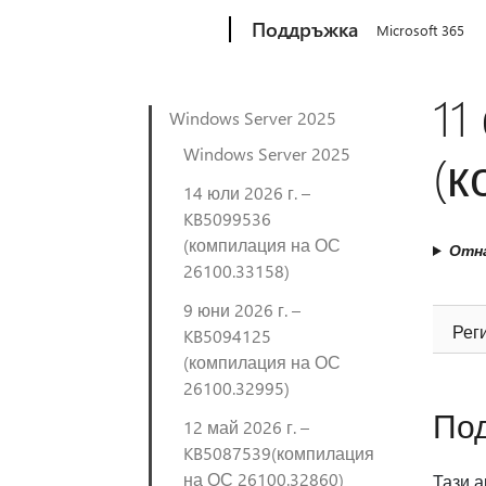
Microsoft
Поддръжка
Microsoft 365
11
Windows Server 2025
Windows Server 2025
(к
14 юли 2026 г. –
KB5099536
(компилация на ОС
Отна
26100.33158)
9 юни 2026 г. –
Рег
KB5094125
(компилация на ОС
26100.32995)
По
12 май 2026 г. –
KB5087539(компилация
на ОС 26100.32860)
Тази а