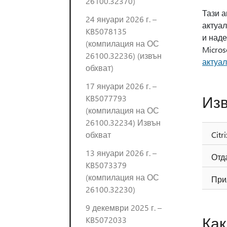
26100.32370)
Тази а
24 януари 2026 г. –
актуал
KB5078135
и наде
(компилация на ОС
Micros
26100.32236) (извън
актуал
обхват)
17 януари 2026 г. –
Изв
KB5077793
(компилация на ОС
26100.32234) Извън
обхват
Citri
13 януари 2026 г. –
Отд
KB5073379
(компилация на ОС
При
26100.32230)
9 декември 2025 г. –
Как
KB5072033