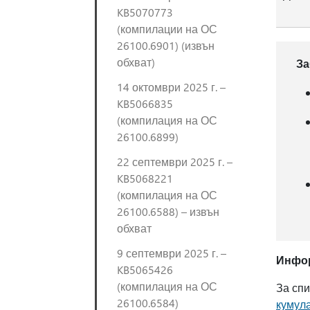
KB5070773
(компилации на ОС
26100.6901) (извън
обхват)
За
14 октомври 2025 г. –
KB5066835
(компилация на ОС
26100.6899)
22 септември 2025 г. –
KB5068221
(компилация на ОС
26100.6588) – извън
обхват
9 септември 2025 г. –
Инфор
KB5065426
(компилация на ОС
За спи
26100.6584)
кумул