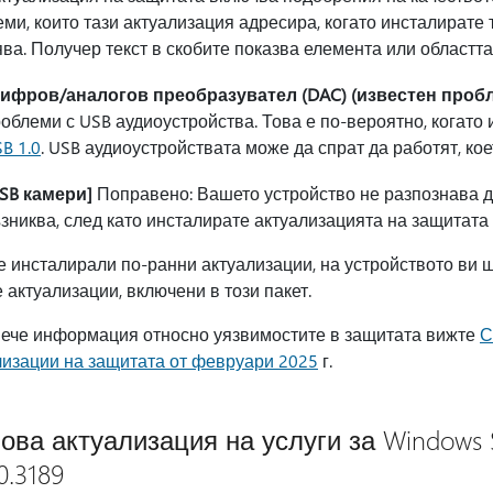
ми, които тази актуализация адресира, когато инсталирате 
ва. Получер текст в скобите показва елемента или областт
Цифров/аналогов преобразувател (DAC) (известен пробл
облеми с USB аудиоустройства. Това е по-вероятно, когато
B 1.0
. USB аудиоустройствата може да спрат да работят, ко
SB камери]
Поправено: Вашето устройство не разпознава д
зниква, след като инсталирате актуализацията на защитата 
е инсталирали по-ранни актуализации, на устройството ви 
 актуализации, включени в този пакет.
вече информация относно уязвимостите в защитата вижте
С
лизации на защитата от февруари 2025
г.
ова актуализация на услуги за Windows Se
0.3189