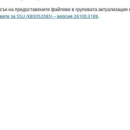
сък на предоставените файлове в груповата актуализация н
ете за SSU (KB5052085) – версия 26100.3189
.