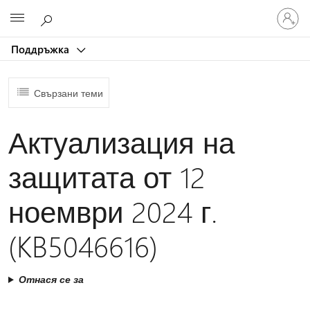
Влезте
Microsoft
във
вашия
Поддръжка
акаунт
Свързани теми
Актуализация на
защитата от 12
ноември 2024 г.
(KB5046616)
Отнася се за