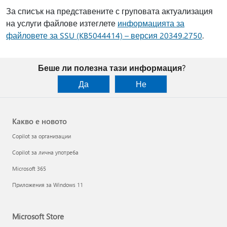
За списък на представените с груповата актуализация
на услуги файлове изтеглете
информацията за
файловете за SSU (KB5044414) – версия 20349.2750
.
Беше ли полезна тази информация?
Да
Не
Какво е новото
Copilot за организации
Copilot за лична употреба
Microsoft 365
Приложения за Windows 11
Microsoft Store