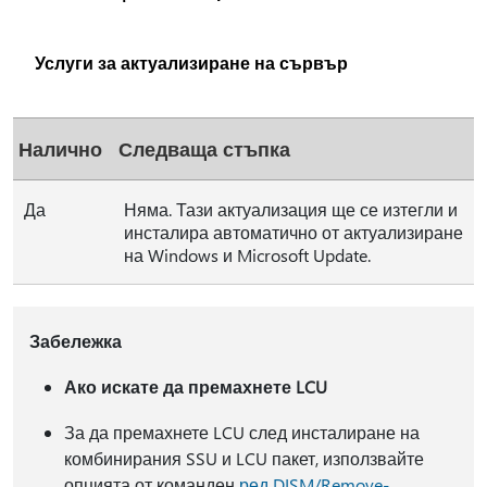
Услуги за актуализиране на сървър
Налично
Следваща стъпка
Да
Няма. Тази актуализация ще се изтегли и
инсталира автоматично от актуализиране
на Windows и Microsoft Update.
Забележка
Ако искате да премахнете LCU
За да премахнете LCU след инсталиране на
комбинирания SSU и LCU пакет, използвайте
опцията от команден
ред DISM/Remove-