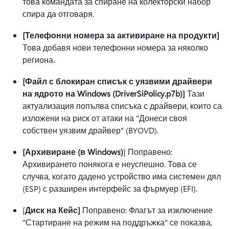
това командата за спиране на колекторски набор
спира да отговаря.
[Телефонни номера за активиране на продукти]
Това добавя нови телефонни номера за няколко
региона.
[Файл с блокиран списък с уязвими драйвери
на ядрото на Windows (DriverSiPolicy.p7b)]
Тази
актуализация попълва списъка с драйвери, които са
изложени на риск от атаки на "Донеси своя
собствен уязвим драйвер" (BYOVD).
[Архивиране (в Windows)
] Поправено:
Архивирането понякога е неуспешно. Това се
случва, когато дадено устройство има системен дял
(ESP) с разширен интерфейс за фърмуер (EFI).
[
Диск на Кейс]
Поправено: Флагът за изключение
"Стартиране на режим на поддръжка" се показва,