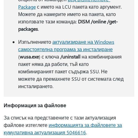
Package
с името на LCU пакета като аргумент.
Можете да намерите името на пакета, като
използвате тази команда:
DISM /online /get-
packages
.
Изпълнението
актуализиране на Windows
самостоятелна програма за инсталиране
(
wusa.exe
) с ключа
/uninstall
на комбинирания
пакет няма да работи, тъй като
комбинираният пакет съдържа SSU. Не
можете да премахнете SSU от системата след
инсталирането.
Информация за файлове
За списък на представените с тази актуализация
файлове изтеглете
информацията за файловете за
кумулативна актуализация 5046616
.