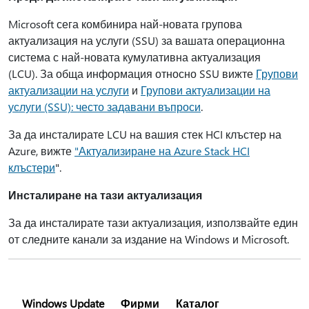
Microsoft сега комбинира най-новата групова
актуализация на услуги (SSU) за вашата операционна
система с най-новата кумулативна актуализация
(LCU). За обща информация относно SSU вижте
Групови
актуализации на услуги
и
Групови актуализации на
услуги (SSU): често задавани въпроси
.
За да инсталирате LCU на вашия стек HCI клъстер на
Azure, вижте
"Актуализиране на Azure Stack HCI
клъстери
".
Инсталиране на тази актуализация
За да инсталирате тази актуализация, използвайте един
от следните канали за издание на Windows и Microsoft.
Windows Update
Фирми
Каталог