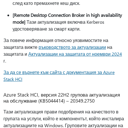
след като премахнете кеш диск.
[Remote Desktop Connection Broker in high availability
mode]
Тази актуализация включва Kerberos
удостоверяване за смарт карти.
За повече информация относно уязвимостите на
защитата вижте
ръководството за актуализации
на
защитата и
Актуализации на защитата от ноември 2024
г.
За да се върнете към сайта с документация за Azure
Stack HCI
Azure Stack HCI, версия 22H2 групова актуализация
на обслужване (KB5044414) – 20349.2750
Тази актуализация прави подобрения на качеството в
групата на услуги, който е компонентът, който инсталира
актуализациите на Windows. Груповите актуализации на