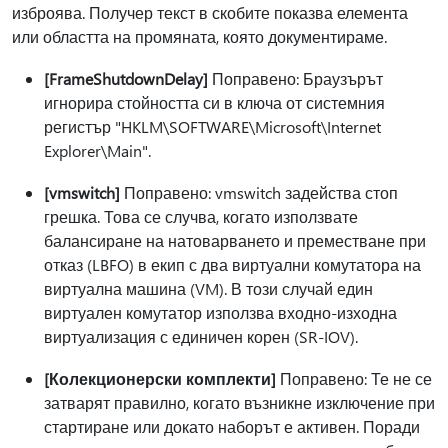
изброява. Получер текст в скобите показва елемента
или областта на промяната, която документираме.
[FrameShutdownDelay]
Поправено: Браузърът
игнорира стойността си в ключа от системния
регистър "HKLM\SOFTWARE\Microsoft\Internet
Explorer\Main".
[vmswitch]
Поправено: vmswitch задейства стоп
грешка. Това се случва, когато използвате
балансиране на натоварването и преместване при
отказ (LBFO) в екип с два виртуални комутатора на
виртуална машина (VM). В този случай един
виртуален комутатор използва входно-изходна
виртуализация с единичен корен (SR-IOV).
[Колекционерски комплекти]
Поправено: Те не се
затварят правилно, когато възникне изключение при
стартиране или докато наборът е активен. Поради