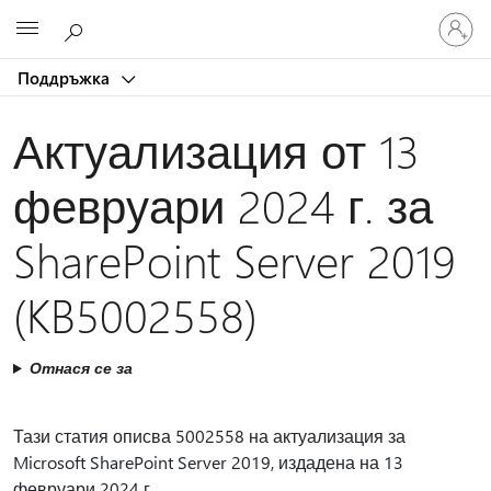
Влезте
Microsoft
във
вашия
Поддръжка
акаунт
Актуализация от 13
февруари 2024 г. за
SharePoint Server 2019
(KB5002558)
Отнася се за
Тази статия описва 5002558 на актуализация за
Microsoft SharePoint Server 2019, издадена на 13
февруари 2024 г.