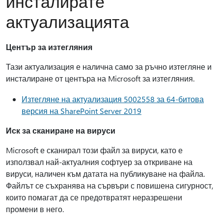
инсталирате
актуализацията
Център за изтегляния
Тази актуализация е налична само за ръчно изтегляне и
инсталиране от центъра на Microsoft за изтегляния.
Изтегляне на актуализация 5002558 за 64-битова
версия на SharePoint Server 2019
Иск за сканиране на вируси
Microsoft е сканирал този файл за вируси, като е
използвал най-актуалния софтуер за откриване на
вируси, наличен към датата на публикуване на файла.
Файлът се съхранява на сървъри с повишена сигурност,
които помагат да се предотвратят неразрешени
промени в него.