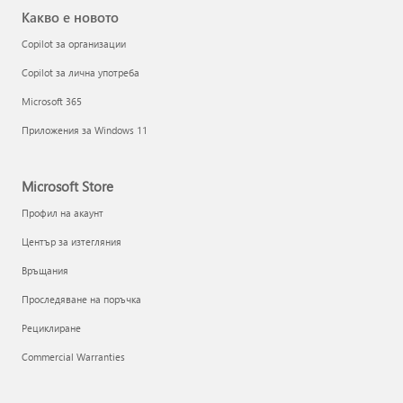
Какво е новото
Copilot за организации
Copilot за лична употреба
Microsoft 365
Приложения за Windows 11
Microsoft Store
Профил на акаунт
Център за изтегляния
Връщания
Проследяване на поръчка
Рециклиране
Commercial Warranties