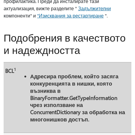
профилактика. Преди да инсталирате тази
актуализация, вижте разделите "
Задължителни
компоненти" и
"Изисквания за рестартиране
".
Подобрения в качеството
и надеждността
1
BCL
Адресира проблем, който засяга
конкуренцията в нишки, която
възниква в
BinaryFormatter.GetTypeInformation
чрез
използване на
ConcurrentDictionary
за обработка на
многонишков достъп.