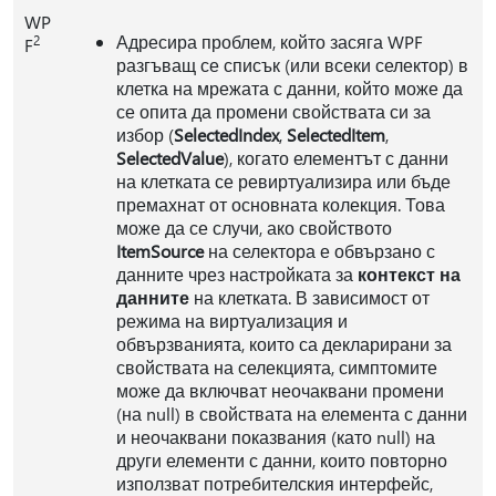
WP
Адресира проблем, който засяга WPF
2
F
разгъващ се списък (или всеки селектор) в
клетка на мрежата с данни, който може да
се опита да промени свойствата си за
избор (
SelectedIndex
,
SelectedItem
,
SelectedValue
), когато елементът с данни
на клетката се ревиртуализира или бъде
премахнат от основната колекция. Това
може да се случи, ако свойството
ItemSource
на селектора е обвързано с
данните чрез настройката за
контекст на
данните
на клетката. В зависимост от
режима на виртуализация и
обвързванията, които са декларирани за
свойствата на селекцията, симптомите
може да включват неочаквани промени
(на null) в свойствата на елемента с данни
и неочаквани показвания (като null) на
други елементи с данни, които повторно
използват потребителския интерфейс,