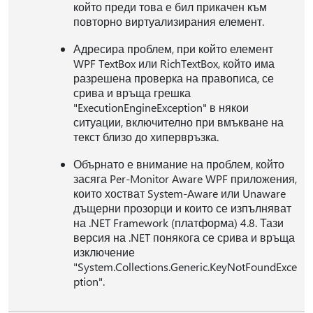
който преди това е бил прикачен към
повторно виртуализирания елемент.
Адресира проблем, при който елемент
WPF TextBox или RichTextBox, който има
разрешена проверка на правописа, се
срива и връща грешка
"ExecutionEngineException" в някои
ситуации, включително при вмъкване на
текст близо до хипервръзка.
Обърнато е внимание на проблем, който
засяга Per-Monitor Aware WPF приложения,
които хостват System-Aware или Unaware
дъщерни прозорци и които се изпълняват
на .NET Framework (платформа) 4.8. Тази
версия на .NET понякога се срива и връща
изключение
"System.Collections.Generic.KeyNotFoundExce
ption".