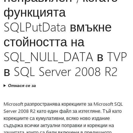
функцията
SQLPutData вмъкне
стойността на
SQL_NULL_DATA в TVP
в SQL Server 2008 R2
Отнася се за
Microsoft разпространява корекциите за Microsoft SQL
Server 2008 R2 като един файл за изтегляне. Тъй като
корекциите са кумулативни, всяко ново издание
съдържа всички актуални поправки и корекции на
защитата, които са били включени в предишното