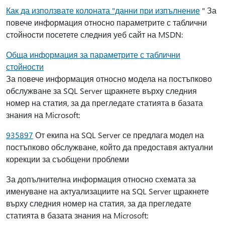
Как да използвате колоната "данни при изпълнение
" За
повече информация относно параметрите с таблични
стойности посетете следния уеб сайт на MSDN:
Обща информация за параметрите с таблични
стойности
За повече информация относно модела на постъпково
обслужване за SQL Server щракнете върху следния
номер на статия, за да прегледате статията в базата
знания на Microsoft:
935897
От екипа на SQL Server се предлага модел на
постъпково обслужване, който да предоставя актуални
корекции за съобщени проблеми
За допълнителна информация относно схемата за
именуване на актуализациите на SQL Server щракнете
върху следния номер на статия, за да прегледате
статията в базата знания на Microsoft: