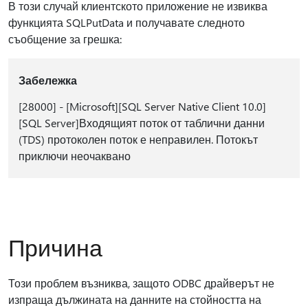
В този случай клиентското приложение не извиква
функцията SQLPutData и получавате следното
съобщение за грешка:
Забележка
[28000] - [Microsoft][SQL Server Native Client 10.0]
[SQL Server]Входящият поток от таблични данни
(TDS) протоколен поток е неправилен. Потокът
приключи неочаквано
Причина
Този проблем възниква, защото ODBC драйверът не
изпраща дължината на данните на стойността на