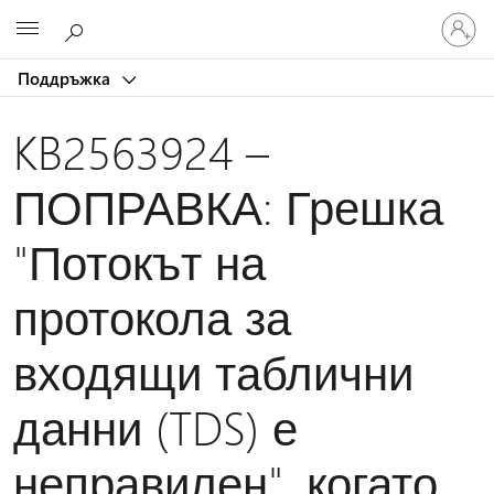
Влезте
Microsoft
във
вашия
Поддръжка
акаунт
KB2563924 –
ПОПРАВКА: Грешка
"Потокът на
протокола за
входящи таблични
данни (TDS) е
неправилен", когато