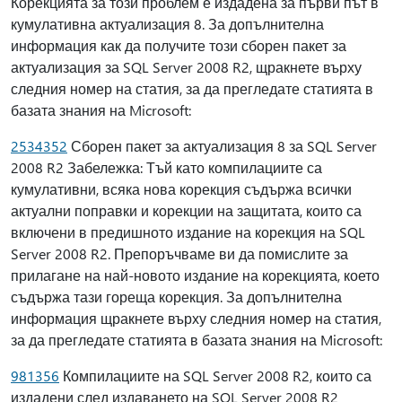
Корекцията за този проблем е издадена за първи път в
кумулативна актуализация 8. За допълнителна
информация как да получите този сборен пакет за
актуализация за SQL Server 2008 R2, щракнете върху
следния номер на статия, за да прегледате статията в
базата знания на Microsoft:
2534352
Сборен пакет за актуализация 8 за SQL Server
2008 R2 Забележка: Тъй като компилациите са
кумулативни, всяка нова корекция съдържа всички
актуални поправки и корекции на защитата, които са
включени в предишното издание на корекция на SQL
Server 2008 R2. Препоръчваме ви да помислите за
прилагане на най-новото издание на корекцията, което
съдържа тази гореща корекция. За допълнителна
информация щракнете върху следния номер на статия,
за да прегледате статията в базата знания на Microsoft:
981356
Компилациите на SQL Server 2008 R2, които са
издадени след издаването на SQL Server 2008 R2