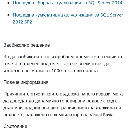
Последна сборна актуализация за SQL Server 2014
Последна кумулативна актуализация за SQL Server
2012 SP2
Заобиколно решение
За да заобиколите този проблем, преместете секции от
отчета в отделен подотчет, така че всеки отчет да
използва по-малко от 1000 текстови полета.
Повече информация
Причинните отчети, които съдържат много изрази, могат
да доведат до динамично генерирани редове с код с
дължини, надвишаващи ограничението за дължина на
редовете, наложено от компилатора на Visual Basic.
Състояние