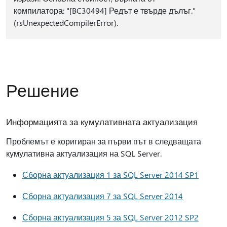
компилатора: "[BC30494] Редът е твърде дълъг."
(rsUnexpectedCompilerError).
Решение
Информацията за кумулативната актуализация
Проблемът е коригиран за първи път в следващата
кумулативна актуализация на SQL Server.
Сборна актуализация 1 за SQL Server 2014 SP1
Сборна актуализация 7 за SQL Server 2014
Сборна актуализация 5 за SQL Server 2012 SP2