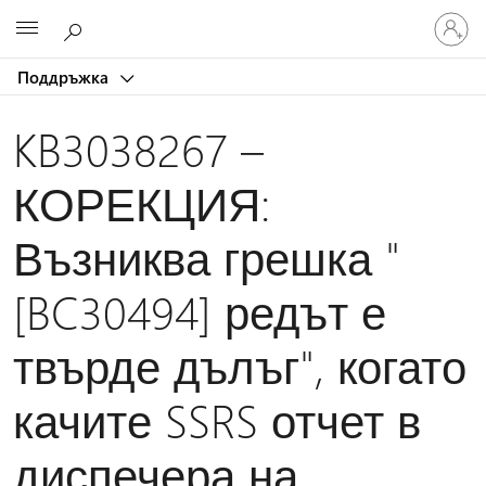
Влезте
Microsoft
във
вашия
Поддръжка
акаунт
KB3038267 –
КОРЕКЦИЯ:
Възниква грешка "
[BC30494] редът е
твърде дълъг", когато
качите SSRS отчет в
диспечера на