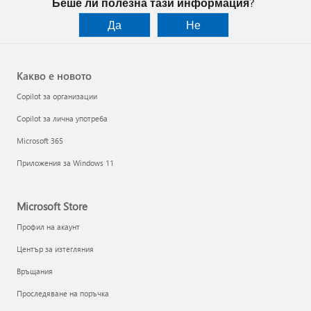
Беше ли полезна тази информация?
Да
Не
Какво е новото
Copilot за организации
Copilot за лична употреба
Microsoft 365
Приложения за Windows 11
Microsoft Store
Профил на акаунт
Център за изтегляния
Връщания
Проследяване на поръчка