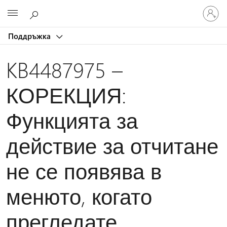
Влезте
Microsoft
във
вашия
Поддръжка
акаунт
KB4487975 –
КОРЕКЦИЯ:
Функцията за
действие за отчитане
не се появява в
менюто, когато
прегледате