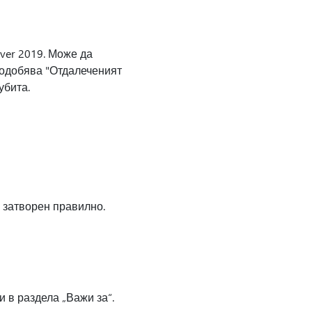
ver 2019. Може да
подобява "Отдалеченият
убита.
 затворен правилно.
и в раздела „Важи за“.