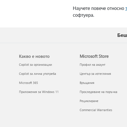
Научете повече относно
софтуера.
Беш
Какво е новото
Microsoft Store
Copilot за организации
Профил на акаунт
Copilot за лична употреба
Център за изтегляния
Microsoft 365
Връщания
Приложения за Windows 11
Проследяване на поръчка
Рециклиране
Commercial Warranties