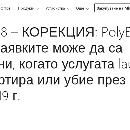
Office
Продукти
Устройства
Още
Закупуване на Mic
8 – КОРЕКЦИЯ: PolyB
аявките може да са
и, когато услугата l
ртира или убие през
9 г.