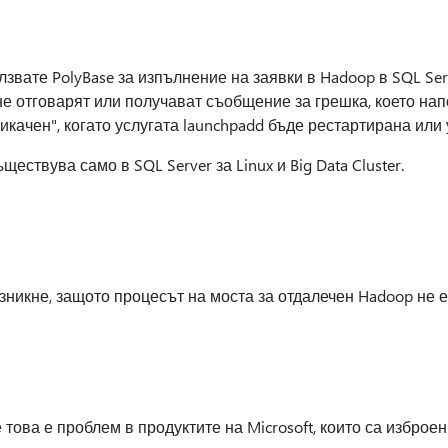
звате PolyBase за изпълнение на заявки в Hadoop в SQL Ser
 не отговарят или получават съобщение за грешка, което на
рикачен", когато услугата launchpadd бъде рестартирана или 
ествува само в SQL Server за Linux и Big Data Cluster.
зникне, защото процесът на моста за отдалечен Hadoop не е
 това е проблем в продуктите на Microsoft, които са изброен