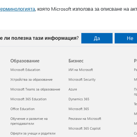
терминологията
, която Microsoft използва за описване на а
е ли полезна тази информация?
Да
Не
Образование
Бизнес
Р
Microsoft Education
ИИ на Microsoft
Р
Устройства за образование
Microsoft Security
Mi
Microsoft Teams за образование
Azure
П
п
Microsoft 365 Education
Dynamics 365
Т
Office Education
Microsoft 365
M
Обучение и развитие на
Реклами на Microsoft
преподаватели
Mi
Microsoft 365 Copilot
Оферти за учащи и родители
С