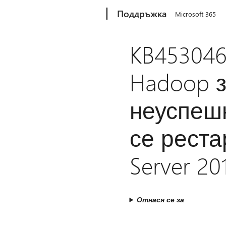
Microsoft
Поддръжка
Microsoft 365
KB453046
Hadoop з
неуспешн
се реста
Server 201
Отнася се за