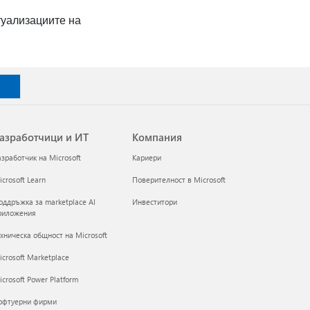
ктуализациите на
азработчици и ИТ
Компания
азработчик на Microsoft
Кариери
crosoft Learn
Поверителност в Microsoft
оддръжка за marketplace AI
Инвеститори
риложения
ехническа общност на Microsoft
icrosoft Marketplace
crosoft Power Platform
офтуерни фирми