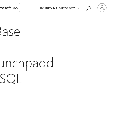
Влезте
rosoft 365
Всичко на Microsoft
във
вашия
акаунт
ase
aunchpadd
 SQL