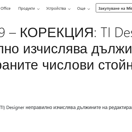
Office
Продукти
Устройства
Още
Закупуване на Mic
9 – КОРЕКЦИЯ: TI Des
лно изчислява дължи
аните числови стой
or (TI) Designer неправилно изчислява дължините на редакти