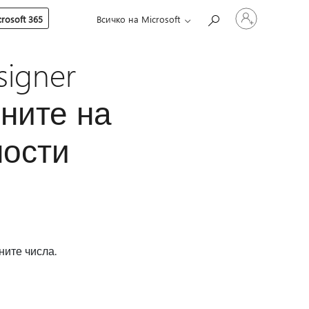
Влезте
rosoft 365
Всичко на Microsoft
във
вашия
акаунт
igner
ните на
ности
раните числа.