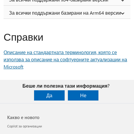
За всички поддържани базирани на Arm64 версии
Справки
Описание на стандартната терминология, която се
използва за описание на софтуерните актуализации на
Microsoft
Беше ли полезна тази информация?
Да
Не
Какво е новото
Copilot за организации