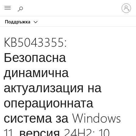
Влезте
Microsoft
във
вашия
Поддръжка
акаунт
KB5043355:
Безопасна
динамична
актуализация на
операционната
система за Windows
11, версия 24H2: 10