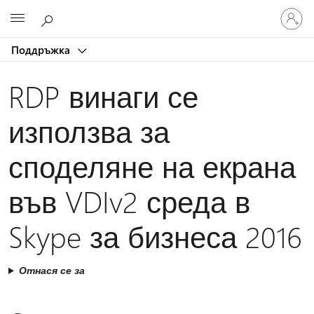
Влезте
Microsoft
във
вашия
Поддръжка
акаунт
RDP винаги се
използва за
споделяне на екрана
във VDIv2 среда в
Skype за бизнеса 2016
Отнася се за