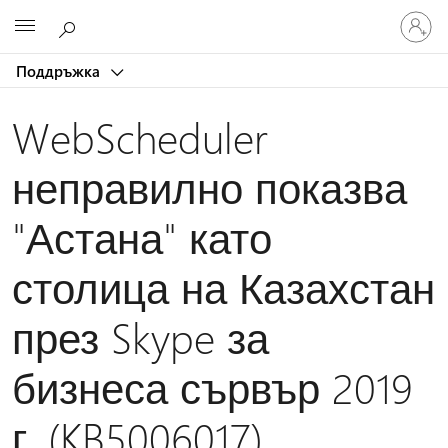
Влезте
Microsoft
във
вашия
Поддръжка
акаунт
WebScheduler
неправилно показва
"Астана" като
столица на Казахстан
през Skype за
бизнеса сървър 2019
г. (KB5006017)