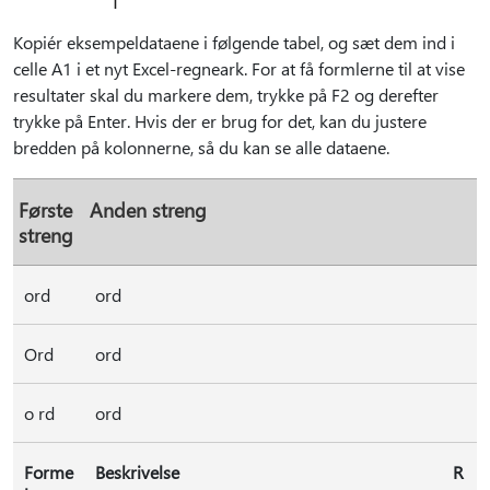
Kopiér eksempeldataene i følgende tabel, og sæt dem ind i
celle A1 i et nyt Excel-regneark. For at få formlerne til at vise
resultater skal du markere dem, trykke på F2 og derefter
trykke på Enter. Hvis der er brug for det, kan du justere
bredden på kolonnerne, så du kan se alle dataene.
Første
Anden streng
streng
ord
ord
Ord
ord
o rd
ord
Forme
Beskrivelse
R