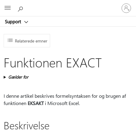
Log
Microsoft
på
din
Support
konto
Relaterede emner
Funktionen EXACT
Gælder for
I denne artikel beskrives formelsyntaksen for og brugen af
funktionen
EKSAKT
i Microsoft Excel.
Beskrivelse