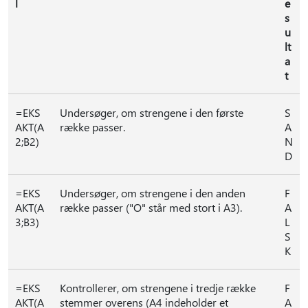
l
e
s
u
lt
a
t
=EKS
Undersøger, om strengene i den første
S
AKT(A
række passer.
A
2;B2)
N
D
=EKS
Undersøger, om strengene i den anden
F
AKT(A
række passer ("O" står med stort i A3).
A
3;B3)
L
S
K
=EKS
Kontrollerer, om strengene i tredje række
F
AKT(A
stemmer overens (A4 indeholder et
A