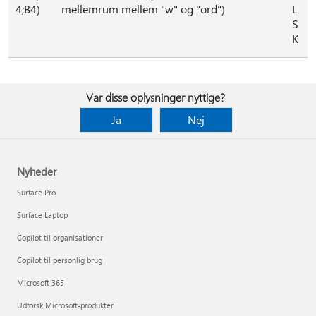
4;B4)
mellemrum mellem "w" og "ord")
L
S
K
Var disse oplysninger nyttige?
Ja
Nej
Nyheder
Surface Pro
Surface Laptop
Copilot til organisationer
Copilot til personlig brug
Microsoft 365
Udforsk Microsoft-produkter