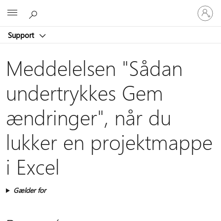
Log
Microsoft
på
din
Support
konto
Meddelelsen "Sådan
undertrykkes Gem
ændringer", når du
lukker en projektmappe
i Excel
Gælder for