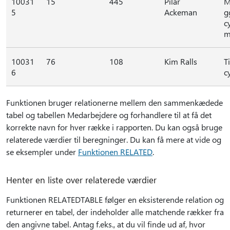
10031
15
445
Pilar
M
5
Ackeman
g
c
m
10031
76
108
Kim Ralls
T
6
c
Funktionen bruger relationerne mellem den sammenkædede
tabel og tabellen Medarbejdere og forhandlere til at få det
korrekte navn for hver række i rapporten. Du kan også bruge
relaterede værdier til beregninger. Du kan få mere at vide og
se eksempler under
Funktionen RELATED
.
Henter en liste over relaterede værdier
Funktionen RELATEDTABLE følger en eksisterende relation og
returnerer en tabel, der indeholder alle matchende rækker fra
den angivne tabel. Antag f.eks., at du vil finde ud af, hvor