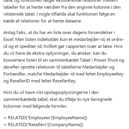
tabeller for at hente værdien fra den angivne kolonne i den
relaterede tabel. I nogle tilfælde skal funktionen følge en
kæde af relationer for at hente dataene.
Antag f.eks., at du har en liste over dagens forsendelser i
Excel. Men listen indeholder kun et medarbejder-id, et ordre-
id og et speditør-id, hvilket gør rapporten svær at læse. Hvis
du vil have de ekstra oplysninger, du ønsker, kan du
konvertere listen til en sammenkædet Tabel i Power Pivot og
derefter oprette relationer til tabellerne Medarbejder og
Forhandler, matche Medarbejder-id med feltet EmployeeKey
og ResellerID med feltet ResellerKey.
Hvis du vil have vist opslagsoplysningerne i den
sammenkædede tabel, skal du tilføje to nye beregnede
kolonner med følgende formler:
= RELATED('Employees'[EmployeeName])
= RELATED('Resellers'[CompanyName])