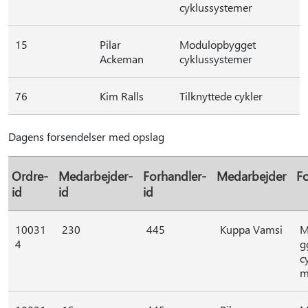
cyklussystemer
15
Pilar
Modulopbygget
Ackeman
cyklussystemer
76
Kim Ralls
Tilknyttede cykler
Dagens forsendelser med opslag
Ordre-
Medarbejder-
Forhandler-
Medarbejder
Fo
id
id
id
10031
230
445
Kuppa Vamsi
M
4
g
c
m