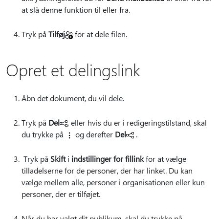
at slå denne funktion til eller fra.
Tryk på
Tilføj
for at dele filen.
Opret et delingslink
Åbn det dokument, du vil dele.
Tryk på
Del
, eller hvis du er i redigeringstilstand, skal
du trykke på
og derefter
Del
.
Tryk på
Skift
i
indstillinger for fillink
for at vælge
tilladelserne for de personer, der har linket. Du kan
vælge mellem alle, personer i organisationen eller kun
personer, der er tilføjet.
Når du har valgt dit publikum, skal du trykke på