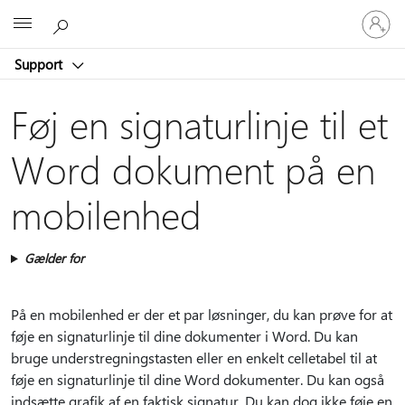
Log
Microsoft
på
din
Support
konto
Føj en signaturlinje til et
Word dokument på en
mobilenhed
Gælder for
På en mobilenhed er der et par løsninger, du kan prøve for at
føje en signaturlinje til dine dokumenter i Word. Du kan
bruge understregningstasten eller en enkelt celletabel til at
føje en signaturlinje til dine Word dokumenter. Du kan også
indsætte grafik af en faktisk signatur. Du kan dog ikke føje en