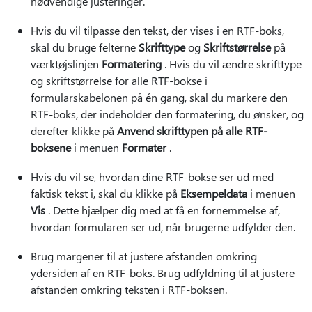
nødvendige justeringer.
Hvis du vil tilpasse den tekst, der vises i en RTF-boks,
skal du bruge felterne
Skrifttype
og
Skriftstørrelse
på
værktøjslinjen
Formatering
. Hvis du vil ændre skrifttype
og skriftstørrelse for alle RTF-bokse i
formularskabelonen på én gang, skal du markere den
RTF-boks, der indeholder den formatering, du ønsker, og
derefter klikke på
Anvend skrifttypen på alle RTF-
boksene
i menuen
Formater
.
Hvis du vil se, hvordan dine RTF-bokse ser ud med
faktisk tekst i, skal du klikke på
Eksempeldata
i menuen
Vis
. Dette hjælper dig med at få en fornemmelse af,
hvordan formularen ser ud, når brugerne udfylder den.
Brug margener til at justere afstanden omkring
ydersiden af en RTF-boks. Brug udfyldning til at justere
afstanden omkring teksten i RTF-boksen.