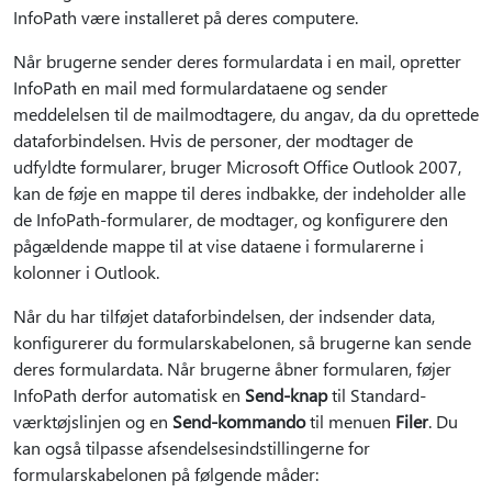
InfoPath være installeret på deres computere.
Når brugerne sender deres formulardata i en mail, opretter
InfoPath en mail med formulardataene og sender
meddelelsen til de mailmodtagere, du angav, da du oprettede
dataforbindelsen. Hvis de personer, der modtager de
udfyldte formularer, bruger Microsoft Office Outlook 2007,
kan de føje en mappe til deres indbakke, der indeholder alle
de InfoPath-formularer, de modtager, og konfigurere den
pågældende mappe til at vise dataene i formularerne i
kolonner i Outlook.
Når du har tilføjet dataforbindelsen, der indsender data,
konfigurerer du formularskabelonen, så brugerne kan sende
deres formulardata. Når brugerne åbner formularen, føjer
InfoPath derfor automatisk en
Send-knap
til Standard-
værktøjslinjen og
en
Send-kommando
til menuen
Filer
. Du
kan også tilpasse afsendelsesindstillingerne for
formularskabelonen på følgende måder: