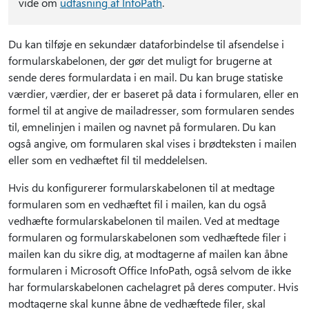
vide om
udfasning af InfoPath
.
Du kan tilføje en sekundær dataforbindelse til afsendelse i
formularskabelonen, der gør det muligt for brugerne at
sende deres formulardata i en mail. Du kan bruge statiske
værdier, værdier, der er baseret på data i formularen, eller en
formel til at angive de mailadresser, som formularen sendes
til, emnelinjen i mailen og navnet på formularen. Du kan
også angive, om formularen skal vises i brødteksten i mailen
eller som en vedhæftet fil til meddelelsen.
Hvis du konfigurerer formularskabelonen til at medtage
formularen som en vedhæftet fil i mailen, kan du også
vedhæfte formularskabelonen til mailen. Ved at medtage
formularen og formularskabelonen som vedhæftede filer i
mailen kan du sikre dig, at modtagerne af mailen kan åbne
formularen i Microsoft Office InfoPath, også selvom de ikke
har formularskabelonen cachelagret på deres computer. Hvis
modtagerne skal kunne åbne de vedhæftede filer, skal