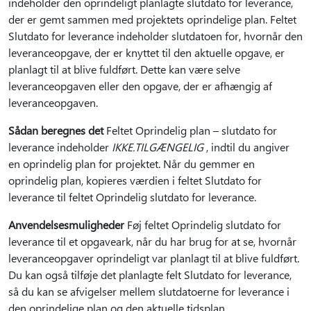
indeholder den oprindeligt planlagte slutdato for leverance,
der er gemt sammen med projektets oprindelige plan. Feltet
Slutdato for leverance indeholder slutdatoen for, hvornår den
leveranceopgave, der er knyttet til den aktuelle opgave, er
planlagt til at blive fuldført. Dette kan være selve
leveranceopgaven eller den opgave, der er afhængig af
leveranceopgaven.
Sådan beregnes det
Feltet Oprindelig plan – slutdato for
leverance indeholder
IKKE.TILGÆNGELIG
, indtil du angiver
en oprindelig plan for projektet. Når du gemmer en
oprindelig plan, kopieres værdien i feltet Slutdato for
leverance til feltet Oprindelig slutdato for leverance.
Anvendelsesmuligheder
Føj feltet Oprindelig slutdato for
leverance til et opgaveark, når du har brug for at se, hvornår
leveranceopgaver oprindeligt var planlagt til at blive fuldført.
Du kan også tilføje det planlagte felt Slutdato for leverance,
så du kan se afvigelser mellem slutdatoerne for leverance i
den oprindelige plan og den aktuelle tidsplan.