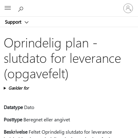
Log
Microsoft
på
din
Support
konto
Oprindelig plan -
slutdato for leverance
(opgavefelt)
Gælder for
Datatype
Dato
Posttype
Beregnet eller angivet
Beskrivelse
Feltet Oprindelig slutdato for leverance