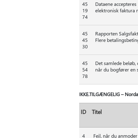
45
Dataene accepteres 
19
elektronisk faktura 
74
45
Rapporten Salgsfaktu
45
Flere betalingsbeting
30
45
Det samlede beløb, d
54
når du bogfører en s
78
IKKE.TILGÆNGELIG – Nord
ID
Titel
4
Fejl, når du anmoder