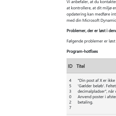
Vi anbefaler, at du kontakte
at kontrollere, at dit miljø 
opdatering kan medføre int
med din Microsoft Dynamics
Problemer, der er løst i de
Følgende problemer er løst
Program-hotfixes
ID
Titel
4
"Din post af X er ikke
5
'Gælder beløb'. Felte
3
decimalpladser", når
0
Anvend poster i afst
2
betaling.
7