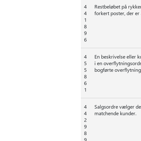
4
Restbeløbet på rykke
4
forkert poster, der er 
1
8
9
6
4
En beskrivelse eller 
5
i en overflytningsordr
5
bogførte overflytning
8
6
1
4
Salgsordre vælger den
4
matchende kunder.
2
9
8
9