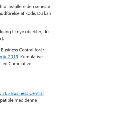
tid installere den seneste
udførelse af kode. Du kan
dgang til nye objekter, der
r).
 Business Central forår
orår 2019
. Kumulative
eased Cumulative
 365 Business Central
ompatible med denne