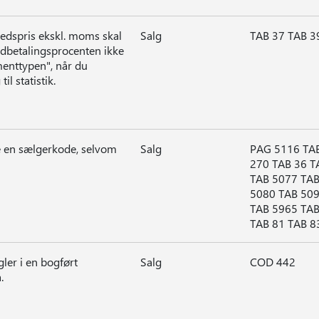
edspris ekskl. moms skal
Salg
TAB 37 TAB 3
udbetalingsprocenten ikke
menttypen", når du
il statistik.
te en sælgerkode, selvom
Salg
PAG 5116 TAB
270 TAB 36 T
TAB 5077 TAB
5080 TAB 509
TAB 5965 TAB
TAB 81 TAB 8
er i en bogført
Salg
COD 442
.