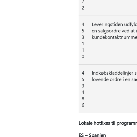
7
2
4
Leveringstiden udfyld
5
en salgsordre ved at 
3
kundekontaktnumme
1
1
0
4
Indkøbskladdelinjer s
5
lovende ordre i en sa
3
4
8
6
Lokale hotfixes til progra
ES – Spanien