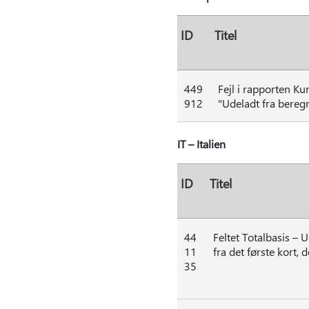
ID
Titel
449
Fejl i rapporten K
912
"Udeladt fra beregn
IT – Italien
ID
Titel
44
Feltet Totalbasis – 
11
fra det første kort, d
35