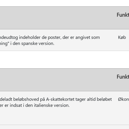
Funk
undeudtog indeholder de poster, der er angivet som
Køb
ing" i den spanske version.
Funk
Udeladt beløbshoved på A-skattekortet tager altid beløbet
Økon
er er indsat i den italienske version.