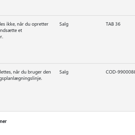
es ikke, når du opretter
Salg
TAB 36
indsætte et
r.
lettes, når du bruger den
Salg
COD-990008
gsplanlægningslinje.
mmer