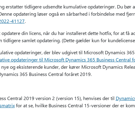
 erstatter tidligere udsendte kumulative opdateringer. Du bør al
enne opdatering løser også en sårbarhed i forbindelse med fjern
2022-41127
.
pdatere din licens, når du har installeret dette hotfix, for at få a
en tidligere samlet opdatering. (Dette gælder kun for kundelicense
ulative opdateringer, der blev udgivet til Microsoft Dynamics 365
tive opdateringer til Microsoft Dynamics 365 Business Central f
il nye og eksisterende kunder, der kører Microsoft Dynamics Rel
Dynamics 365 Business Central foråret 2019.
ess Central 2019 version 2 (version 15), henvises der til
Dynamics
smatrix
for at se, hvilke Business Central 15-versioner der er k