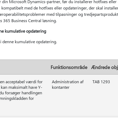
r din Microsoft Dynamics-partner, før du installerer hotfixes eller 
er kompatibelt med de hotfixes eller opdateringer, der skal installere
eroperabilitetsproblemer med tilpasninger og tredjepartsproduk
 365 Business Central løsning.
nne kumulative opdatering
 i denne kumulative opdatering.
Funktionsområde
Ændrede obj
 en acceptabel værdi for
Administration af
TAB 1293
t kan maksimalt have Y-
kontanter
 du forsøger handlingen
emningskladden for