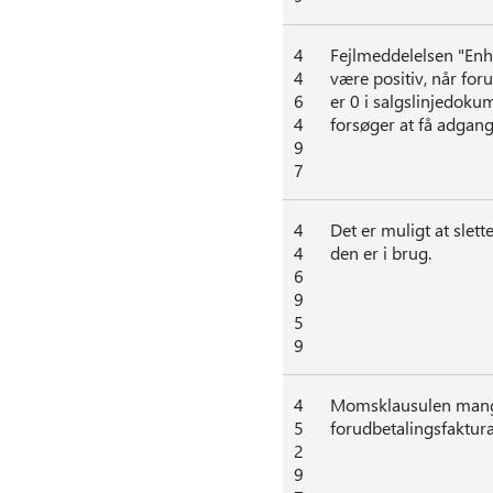
4
Fejlmeddelelsen "Enh
4
være positiv, når for
6
er 0 i salgslinjedoku
4
forsøger at få adgang t
9
7
4
Det er muligt at slet
4
den er i brug.
6
9
5
9
4
Momsklausulen mangl
5
forudbetalingsfaktura
2
9