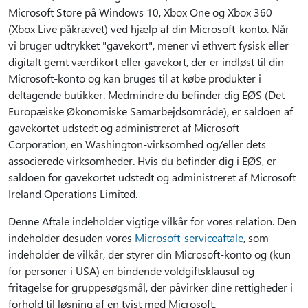
Microsoft Store på Windows 10, Xbox One og Xbox 360
(Xbox Live påkrævet) ved hjælp af din Microsoft-konto. Når
vi bruger udtrykket "gavekort", mener vi ethvert fysisk eller
digitalt gemt værdikort eller gavekort, der er indløst til din
Microsoft-konto og kan bruges til at købe produkter i
deltagende butikker. Medmindre du befinder dig EØS (Det
Europæiske Økonomiske Samarbejdsområde), er saldoen af
gavekortet udstedt og administreret af Microsoft
Corporation, en Washington-virksomhed og/eller dets
associerede virksomheder. Hvis du befinder dig i EØS, er
saldoen for gavekortet udstedt og administreret af Microsoft
Ireland Operations Limited.
Denne Aftale indeholder vigtige vilkår for vores relation. Den
indeholder desuden vores
Microsoft-serviceaftale
, som
indeholder de vilkår, der styrer din Microsoft-konto og (kun
for personer i USA) en bindende voldgiftsklausul og
fritagelse for gruppesøgsmål, der påvirker dine rettigheder i
forhold til løsning af en tvist med Microsoft.