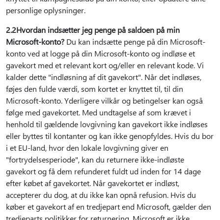
personlige oplysninger.
2.2Hvordan indsætter jeg penge på saldoen på min
Microsoft-konto?
Du kan indsætte penge på din Microsoft-
konto ved at logge på din Microsoft-konto og indløse et
gavekort med et relevant kort og/eller en relevant kode. Vi
kalder dette "indløsning af dit gavekort". Når det indløses,
føjes den fulde værdi, som kortet er knyttet til, til din
Microsoft-konto. Yderligere vilkår og betingelser kan også
følge med gavekortet. Med undtagelse af som krævet i
henhold til gældende lovgivning kan gavekort ikke indløses
eller byttes til kontanter og kan ikke genopfyldes. Hvis du bor
i et EU-land, hvor den lokale lovgivning giver en
"fortrydelsesperiode", kan du returnere ikke-indløste
gavekort og få dem refunderet fuldt ud inden for 14 dage
efter købet af gavekortet. Når gavekortet er indløst,
accepterer du dog, at du ikke kan opnå refusion. Hvis du
køber et gavekort af en tredjepart end Microsoft, gælder den
tredjeparts politikker for returnering. Microsoft er ikke