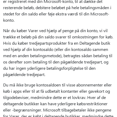
er registreret med din Microsoft-konto, til at dække det
resterende beløb, debitere beløbet på hele betalingsmåden i
stedet for din saldo eller føje ekstra værdi til din Microsoft-
konto.
Når du køber Varer ved hjælp af penge på din konto, vi vil
trække et beløb på din saldo svarer til omkostningen for køb.
Hvis du køber tredjepartsprodukter fra en Deltagende butik
ved hjælp af din kontosaldo (eller din kontosaldo sammen
med en anden betalingsmetode), betragtes sådan betaling til
os derefter som betaling til den pågældende tredjepart, og
du har ingen yderligere betalingsforpligtelse til den
pågældende tredjepart.
Du må ikke bruge kontosaldoen til visse abonnementer eller
køb i apps eller til at få udbetalt kontanter eller gavekort og
tilgodebeviser, medmindre dette er et lovkrav. Hver af de
deltagende butikker kan have yderligere købsrestriktioner
eller -begrænsninger. Microsoft tilbagebetaler ikke pengene
for Varer, der er købt i deltagende butikker, medmindre dette