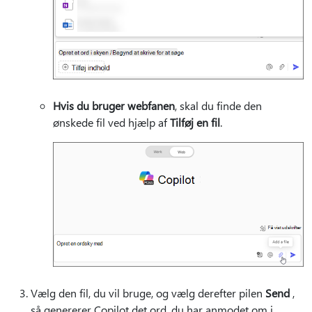
Hvis du bruger webfanen
, skal du finde den
ønskede fil ved hjælp af
Tilføj en fil
.
Vælg den fil, du vil bruge, og vælg derefter pilen
Send
,
så genererer Copilot det ord, du har anmodet om i