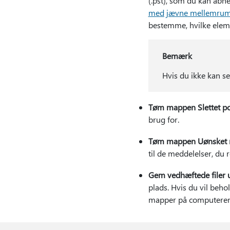
(.pst), som du kan åbn
med jævne mellemru
bestemme, hvilke eleme
Bemærk
Hvis du ikke kan
Tøm mappen Slettet po
brug for.
Tøm mappen Uønsket 
til de meddelelser, du r
Gem vedhæftede filer u
plads. Hvis du vil beh
mapper på computeren