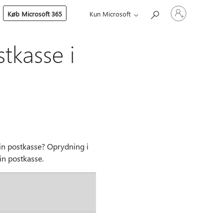
Log
Køb Microsoft 365
Kun Microsoft
på
din
konto
tkasse i
din postkasse? Oprydning i
in postkasse.