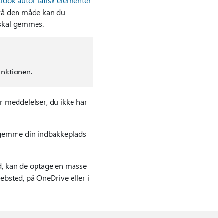
tlook automatisk elementer
. På den måde kan du
 skal gemmes.
unktionen.
er meddelelser, du ikke har
 gemme din indbakkeplads
d, kan de optage en masse
bsted, på OneDrive eller i