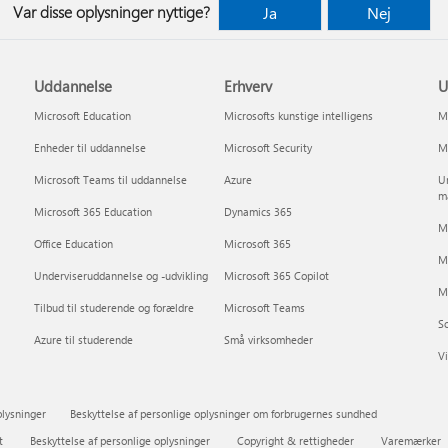
Var disse oplysninger nyttige?
Ja
Nej
Uddannelse
Erhverv
U
Microsoft Education
Microsofts kunstige intelligens
Mi
Enheder til uddannelse
Microsoft Security
Mi
Microsoft Teams til uddannelse
Azure
Un
m
Microsoft 365 Education
Dynamics 365
Mi
Office Education
Microsoft 365
M
Underviseruddannelse og -udvikling
Microsoft 365 Copilot
Mi
Tilbud til studerende og forældre
Microsoft Teams
So
Azure til studerende
Små virksomheder
Vi
plysninger
Beskyttelse af personlige oplysninger om forbrugernes sundhed
t
Beskyttelse af personlige oplysninger
Copyright & rettigheder
Varemærker