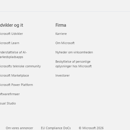
dvikler og it
Firma
crosoft Udvikler
Karriere
crosoft Learn
Om Microsoft
derstøttelse af AI-
Nyheder om virksomheden
arkedspladsapps
Beskyttelse af personlige
crosofts tekniske community
oplysninger hos Microsoft
icrosoft Marketplace
Investorer
crosoft Power Platform
ftwarefirmaer
sual Studio
Om vores annoncer
EU Compliance DoCs
© Microsoft 2026