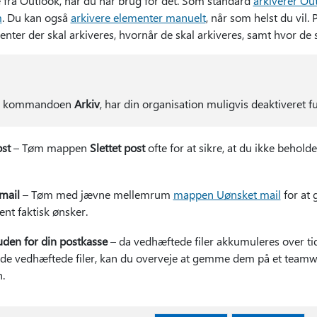
e fra Outlook, når du har brug for det. Som standard
arkiverer Ou
m
. Du kan også
arkivere elementer manuelt
, når som helst du vil
nter der skal arkiveres, hvornår de skal arkiveres, samt hvor de
 se kommandoen
Arkiv
, har din organisation muligvis deaktiveret f
st
– Tøm mappen
Slettet post
ofte for at sikre, at du ikke behold
mail
– Tøm med jævne mellemrum
mappen Uønsket mail
for at
ent faktisk ønsker.
den for din postkasse
– da vedhæftede filer akkumuleres over ti
olde vedhæftede filer, kan du overveje at gemme dem på et teamwe
.