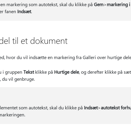
en markering som autotekst, skal du klikke på
Gem
>
markering i 
er fanen
Indsæt
.
 del til et dokument
d, hvor du vil indsætte en markering fra Galleri over hurtige dele
u i gruppen
Tekst
klikke på
Hurtige dele
, og derefter klikke på sæ
 du vil genbruge.
lementet som autotekst, skal du klikke på
Indsæt
>
autotekst for
hu
 markeringen.