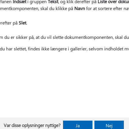
 fanen
Indsæt
i gruppen
Tekst
, og klik derefter på
Liste over do
mentkomponenten, skal du klikke på
Navn
for at sortere efter na
erefter på
Slet
.
om du er sikker på, at du vil slette dokumentkomponenten, skal du
ar slettet, findes ikke længere i gallerier, selvom indholdet mul
Var disse oplysninger nyttige?
Ja
Nej