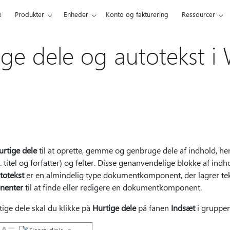
e
Produkter
Enheder
Konto og fakturering
Ressourcer
ige dele og autotekst i
urtige dele
til at oprette, gemme og genbruge dele af indhold, he
titel og forfatter) og felter. Disse genanvendelige blokke af indh
totekst
er en almindelig type dokumentkomponent, der lagrer tek
nenter
til at finde eller redigere en dokumentkomponent.
tige dele skal du klikke på
Hurtige dele
på fanen
Indsæt
i gruppe