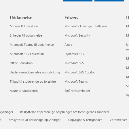
Uddannelse
Erhverv
U
Microsoft Education
Microsofts kunstige intelligens
Mi
Enheder til uddannelse
Microsoft Security
Mi
Microsoft Teams til uddannelse
Azure
Un
m
Microsoft 365 Education
Dynamics 365
Mi
Office Education
Microsoft 365
M
Underviseruddannelse og -udvikling
Microsoft 365 Copilot
Mi
Tilbud til studerende og forældre
Microsoft Teams
So
Azure til studerende
Små virksomheder
Vi
plysninger
Beskyttelse af personlige oplysninger om forbrugernes sundhed
t
Beskyttelse af personlige oplysninger
Copyright & rettigheder
Varemærker