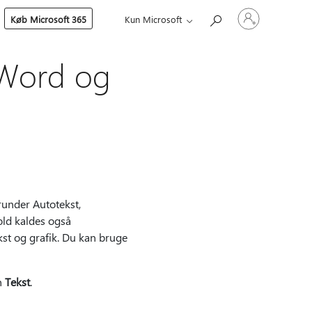
Log
Køb Microsoft 365
Kun Microsoft
på
din
konto
 Word og
runder Autotekst,
old kaldes også
st og grafik. Du kan bruge
n
Tekst
.