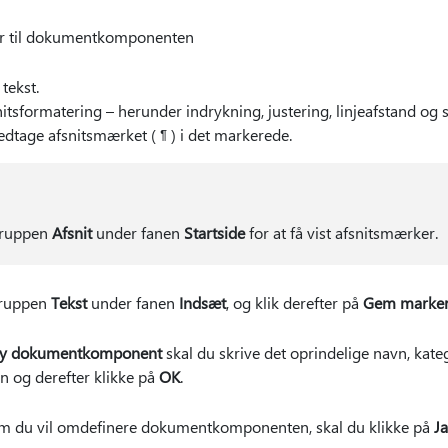
er til dokumentkomponenten
tekst.
itsformatering – herunder indrykning, justering, linjeafstand o
dtage afsnitsmærket ( ¶ ) i det markerede.
gruppen
Afsnit
under fanen
Startside
for at få vist afsnitsmærker.
gruppen
Tekst
under fanen
Indsæt
, og klik derefter på
Gem markerin
ny dokumentkomponent
skal du skrive det oprindelige navn, katego
og derefter klikke på
OK
.
 om du vil omdefinere dokumentkomponenten, skal du klikke på
Ja