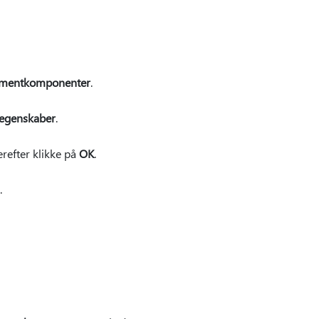
kumentkomponenter
.
 egenskaber
.
erefter klikke på
OK
.
.