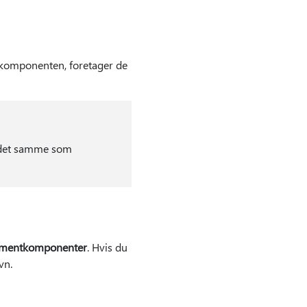
komponenten, foretager de
re det samme som
kumentkomponenter
. Hvis du
vn.