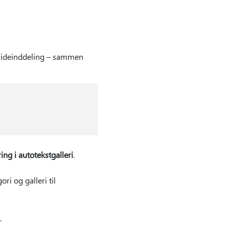
g sideinddeling – sammen
g i autotekstgalleri
.
ri og galleri til
.