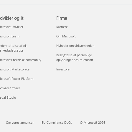
dvikler og it
Firma
crosoft Udvikler
Karriere
crosoft Learn
Om Microsoft
derstøttelse af AI-
Nyheder om virksomheden
arkedspladsapps
Beskyttelse af personlige
crosofts tekniske community
oplysninger hos Microsoft
icrosoft Marketplace
Investorer
crosoft Power Platform
ftwarefirmaer
sual Studio
Om vores annoncer
EU Compliance DoCs
© Microsoft 2026