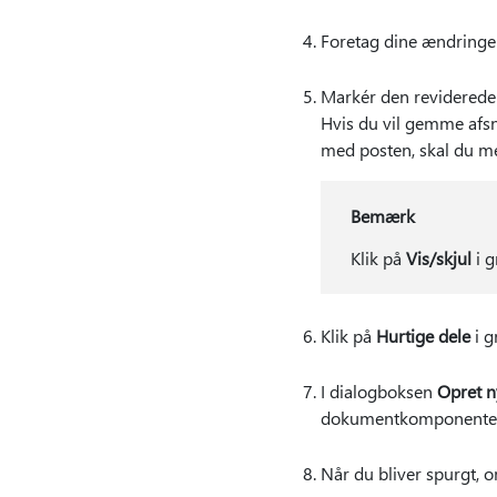
Foretag dine ændring
Markér den reviderede 
Hvis du vil gemme afsn
med posten, skal du me
Bemærk
Klik på
Vis/skjul
i 
Klik på
Hurtige dele
i 
I dialogboksen
Opret 
dokumentkomponenten 
Når du bliver spurgt,