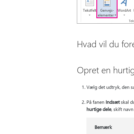
Hvad vil du for
Opret en hurtig
Vælg det udtryk, den sæ
På fanen
Indsæt
skal d
hurtige dele
, skift navn
Bemærk