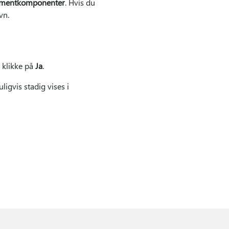
kumentkomponenter
. Hvis du
vn.
 klikke på
Ja
.
igvis stadig vises i