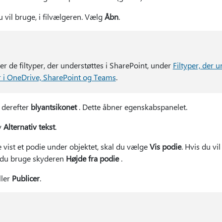
 vil bruge, i filvælgeren. Vælg
Åbn
.
er de filtyper, der understøttes i SharePoint, under
Filtyper, der u
er i OneDrive, SharePoint og Teams
.
 derefter
blyantsikonet
. Dette åbner egenskabspanelet.
v
Alternativ tekst
.
ve vist et podie under objektet, skal du vælge
Vis podie
. Hvis du v
l du bruge skyderen
Højde fra podie
.
ller
Publicer
.