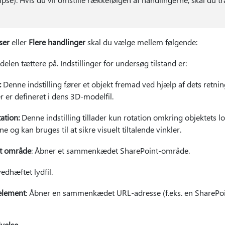
ser
eller
Flere handlinger
skal du vælge mellem følgende:
delen tættere på. Indstillinger for undersøg tilstand er:
:
Denne indstilling fører et objekt fremad ved hjælp af dets retnin
er er defineret i dens 3D-modelfil.
ation:
Denne indstilling tillader kun rotation omkring objektets l
e og kan bruges til at sikre visuelt tiltalende vinkler.
det område
: Åbner et sammenkædet SharePoint-område.
vedhæftet lydfil.
 element
: Åbner en sammenkædet URL-adresse (f.eks. en SharePoint
ivelse
.