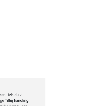
ser
. Hvis du vil
lge
Tilføj handling
trække dem til den