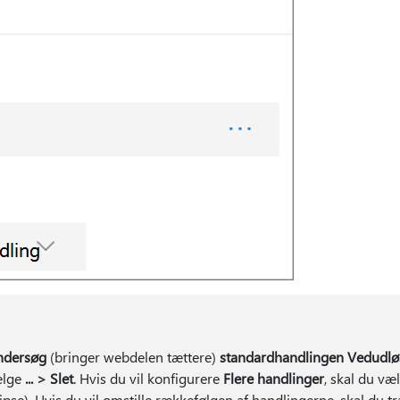
ndersøg
(bringer webdelen tættere)
standardhandlingen Vedudlø
ælge
... > Slet
. Hvis du vil konfigurere
Flere handlinger
, skal du væ
llipse). Hvis du vil omstille rækkefølgen af handlingerne, skal du 