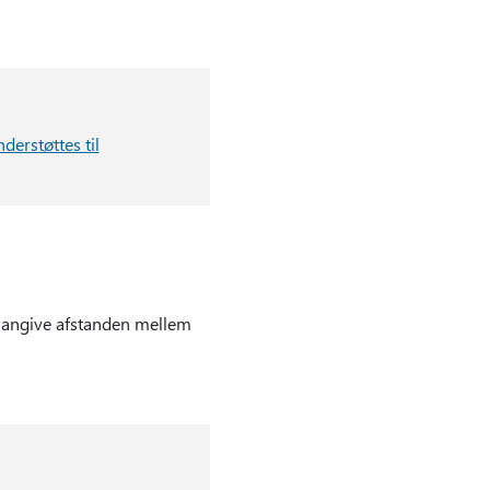
nderstøttes til
il angive afstanden mellem