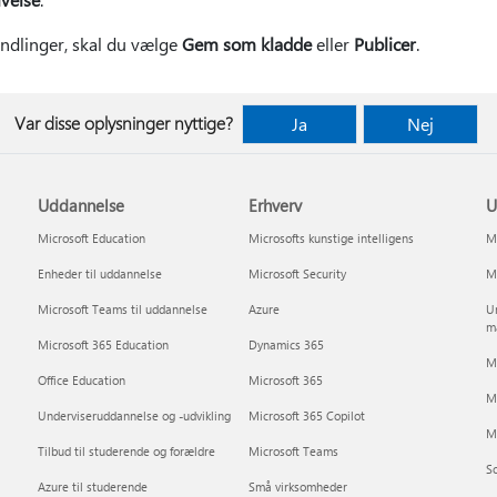
andlinger, skal du vælge
Gem som kladde
eller
Publicer
.
Var disse oplysninger nyttige?
Ja
Nej
Uddannelse
Erhverv
U
Microsoft Education
Microsofts kunstige intelligens
Mi
Enheder til uddannelse
Microsoft Security
Mi
Microsoft Teams til uddannelse
Azure
Un
m
Microsoft 365 Education
Dynamics 365
Mi
Office Education
Microsoft 365
M
Underviseruddannelse og -udvikling
Microsoft 365 Copilot
Mi
Tilbud til studerende og forældre
Microsoft Teams
So
Azure til studerende
Små virksomheder