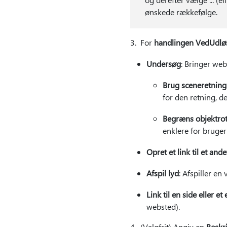
ønskede rækkefølge.
3. For
handlingen VedUdlø
Undersøg
: Bringer web
Brug sceneretning
for den retning, d
Begræns objektrot
enklere for brugern
Opret et link til et an
Afspil lyd
: Afspiller en 
Link til en side eller et
websted).
4. (Valgfrit) Angiv en
Beskr