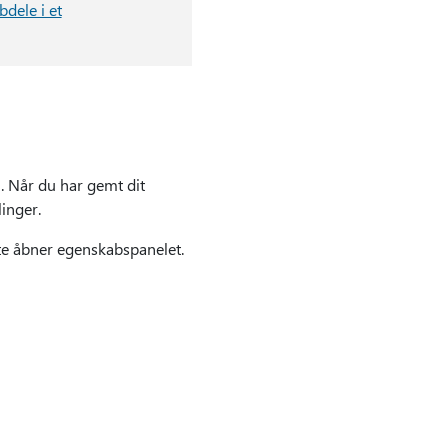
bdele i et
. Når du har gemt dit
linger.
te åbner egenskabspanelet.