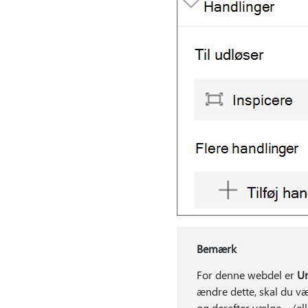
Bemærk
For denne webdel er
U
ændre dette, skal du v
og derefter vælge ... (e