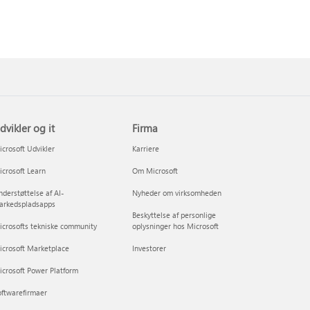
dvikler og it
Firma
crosoft Udvikler
Karriere
crosoft Learn
Om Microsoft
derstøttelse af AI-
Nyheder om virksomheden
arkedspladsapps
Beskyttelse af personlige
crosofts tekniske community
oplysninger hos Microsoft
icrosoft Marketplace
Investorer
crosoft Power Platform
ftwarefirmaer