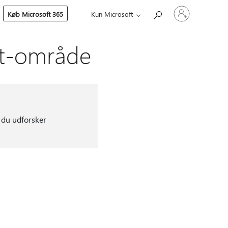
Log
Køb Microsoft 365
Kun Microsoft
på
din
konto
int-område
t du udforsker