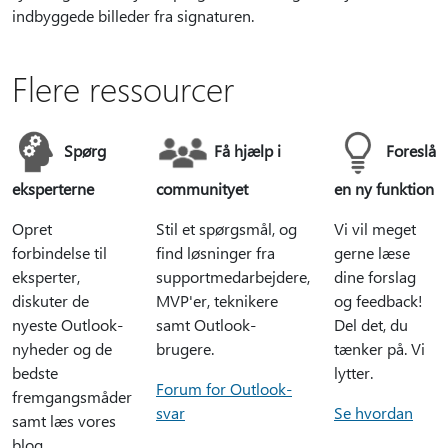
indbyggede billeder fra signaturen.
Flere ressourcer
Spørg
Få hjælp i
Foreslå
eksperterne
communityet
en ny funktion
Opret
Stil et spørgsmål, og
Vi vil meget
forbindelse til
find løsninger fra
gerne læse
eksperter,
supportmedarbejdere,
dine forslag
diskuter de
MVP'er, teknikere
og feedback!
nyeste Outlook-
samt Outlook-
Del det, du
nyheder og de
brugere.
tænker på. Vi
bedste
lytter.
Forum for Outlook-
fremgangsmåder
svar
Se hvordan
samt læs vores
blog.