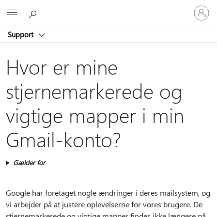
Log
Microsoft
på
din
Support
konto
Hvor er mine
stjernemarkerede og
vigtige mapper i min
Gmail-konto?
Gælder for
Google har foretaget nogle ændringer i deres mailsystem, og
vi arbejder på at justere oplevelserne for vores brugere. De
stjernemarkerede og vigtige mapper findes ikke længere på