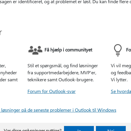
agen er identificeret, og at problemet er løst. Du kan finde flere
r
Få hjælp i communityet
Fo
er,
Stil et spørgsmål, og find løsninger
Vi vil meg
-nyheder
fra supportmedarbejdere, MVP'er,
og feedba
der samt
teknikere samt Outlook-brugere.
Vi lytter.
Forum for Outlook-svar
Se hvord
e løsninger på de seneste problemer i Outlook til Windows
Var disse oplysninger nyttige?
Ja
Nej