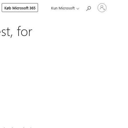
Log
Køb Microsoft 365
Kun Microsoft
på
din
konto
st, for