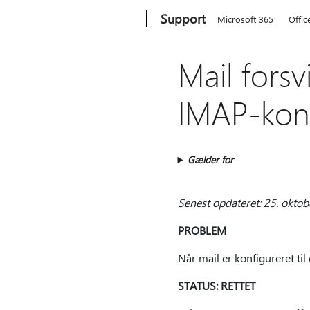
Microsoft
Support
Microsoft 365
Offic
Mail forsv
IMAP-konf
Gælder for
Senest opdateret: 25. okto
PROBLEM
Når mail er konfigureret til
STATUS: RETTET