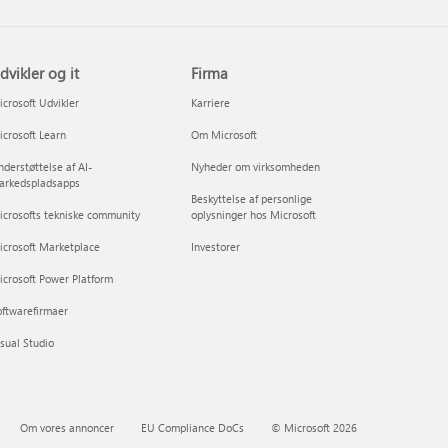
dvikler og it
Firma
crosoft Udvikler
Karriere
crosoft Learn
Om Microsoft
derstøttelse af AI-
Nyheder om virksomheden
arkedspladsapps
Beskyttelse af personlige
crosofts tekniske community
oplysninger hos Microsoft
icrosoft Marketplace
Investorer
crosoft Power Platform
ftwarefirmaer
sual Studio
Om vores annoncer
EU Compliance DoCs
© Microsoft 2026