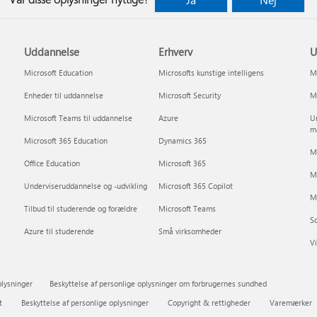
Uddannelse
Erhverv
U
Microsoft Education
Microsofts kunstige intelligens
Mi
Enheder til uddannelse
Microsoft Security
Mi
Microsoft Teams til uddannelse
Azure
Un
m
Microsoft 365 Education
Dynamics 365
Mi
Office Education
Microsoft 365
M
Underviseruddannelse og -udvikling
Microsoft 365 Copilot
Mi
Tilbud til studerende og forældre
Microsoft Teams
So
Azure til studerende
Små virksomheder
Vi
plysninger
Beskyttelse af personlige oplysninger om forbrugernes sundhed
t
Beskyttelse af personlige oplysninger
Copyright & rettigheder
Varemærker