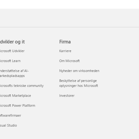
dvikler og it
Firma
crosoft Udvikler
Karriere
crosoft Learn
Om Microsoft
derstøttelse af AI-
Nyheder om virksomheden
arkedspladsapps
Beskyttelse af personlige
crosofts tekniske community
oplysninger hos Microsoft
icrosoft Marketplace
Investorer
crosoft Power Platform
ftwarefirmaer
sual Studio