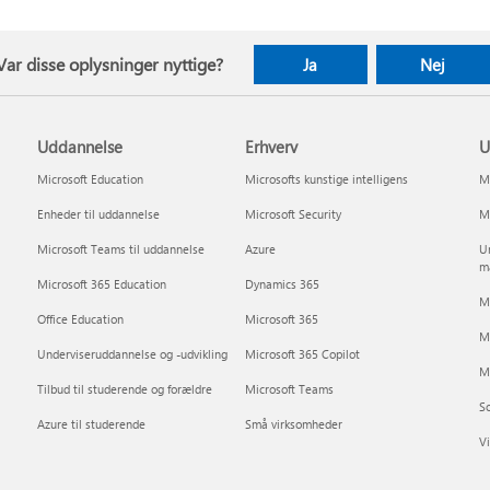
Var disse oplysninger nyttige?
Ja
Nej
Uddannelse
Erhverv
U
Microsoft Education
Microsofts kunstige intelligens
Mi
Enheder til uddannelse
Microsoft Security
Mi
Microsoft Teams til uddannelse
Azure
Un
m
Microsoft 365 Education
Dynamics 365
Mi
Office Education
Microsoft 365
M
Underviseruddannelse og -udvikling
Microsoft 365 Copilot
Mi
Tilbud til studerende og forældre
Microsoft Teams
So
Azure til studerende
Små virksomheder
Vi