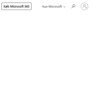
Log
Køb Microsoft 365
Kun Microsoft
på
din
konto