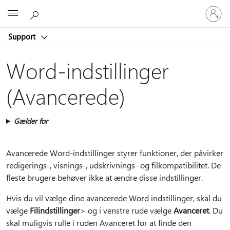
Log
Microsoft
på
din
Support
konto
Word-indstillinger
(Avancerede)
Gælder for
Avancerede Word-indstillinger styrer funktioner, der påvirker
redigerings-, visnings-, udskrivnings- og filkompatibilitet. De
fleste brugere behøver ikke at ændre disse indstillinger.
Hvis du vil vælge dine avancerede Word indstillinger, skal du
vælge
Filindstillinger
> og i venstre rude vælge
Avanceret
.
Du
skal muligvis rulle i ruden Avanceret for at finde den