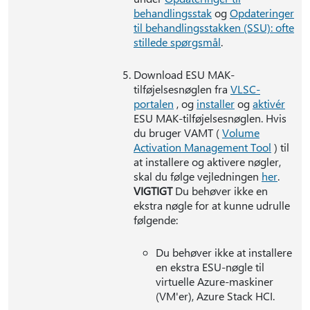
behandlingsstak
og
Opdateringer
til behandlingsstakken (SSU): ofte
stillede spørgsmål
.
Download ESU MAK-
tilføjelsesnøglen fra
VLSC-
portalen
, og
installer
og
aktivér
ESU MAK-tilføjelsesnøglen. Hvis
du bruger VAMT (
Volume
Activation Management Tool
) til
at installere og aktivere nøgler,
skal du følge vejledningen
her
.
VIGTIGT
Du behøver ikke en
ekstra nøgle for at kunne udrulle
følgende:
Du behøver ikke at installere
en ekstra ESU-nøgle til
virtuelle Azure-maskiner
(VM'er), Azure Stack HCI.