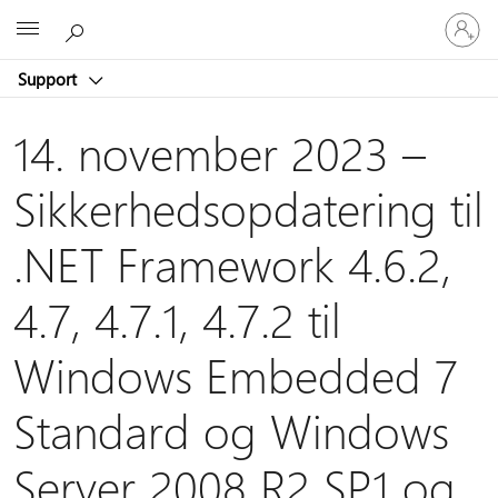
Log
Microsoft
på
din
Support
konto
14. november 2023 –
Sikkerhedsopdatering til
.NET Framework 4.6.2,
4.7, 4.7.1, 4.7.2 til
Windows Embedded 7
Standard og Windows
Server 2008 R2 SP1 og