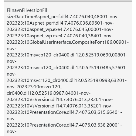
FilnavnFilversionFil
sizeDateTimeAspnet_perf.dll4.7.4076.040,48001-nov-
202323:10Aspnet_perf.dll4.7.4076.036,89601-nov-
202323:10aspnet_wp.exe4.7.4076.045,00001-nov-
202323:10aspnet_wp.exe4.7.4076.040,38401-nov-
202323:10GlobalUserInterface.CompositeFont186,00901-
nov-
202323:10msvcp120_clr0400.dll12.0.52519.0690,00801-
nov-
202323:10msvcp120_clr0400.dll12.0.52519.0485,57601-
nov-
202323:10msvcr120_clr0400.dll12.0.52519.0993,63201-
nov-202323:10msvcr120_
clr0400.dll12.0.52519.0987,84001-nov-
202323:10VsVersion.dll14.7.4076.013,23201-nov-
202323:10VsVersion.dll14.7.4076.013,35201-nov-
202323:10PresentationCore.dll4.7.4076.03,615,66401-
nov-
202323:10PresentationCore.dll4.7.4076.03,638,20001-
nov-