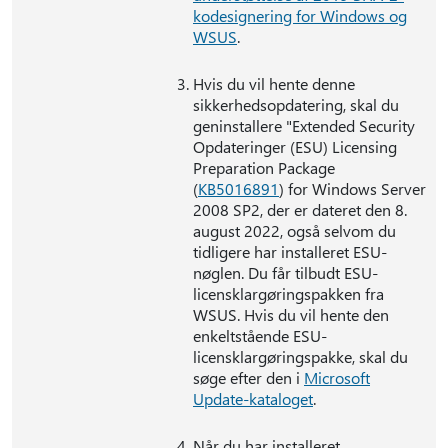
kodesignering for Windows og
WSUS
.
Hvis du vil hente denne
sikkerhedsopdatering, skal du
geninstallere "Extended Security
Opdateringer (ESU) Licensing
Preparation Package
(
KB5016891
) for Windows Server
2008 SP2, der er dateret den 8.
august 2022, også selvom du
tidligere har installeret ESU-
nøglen. Du får tilbudt ESU-
licensklargøringspakken fra
WSUS. Hvis du vil hente den
enkeltstående ESU-
licensklargøringspakke, skal du
søge efter den i
Microsoft
Update-kataloget
.
Når du har installeret