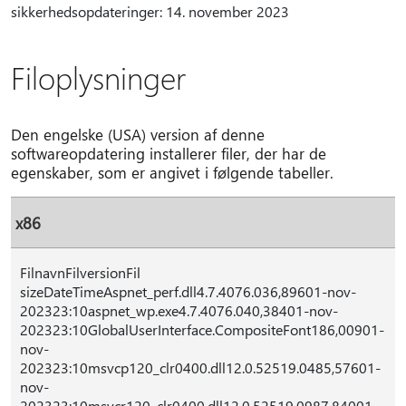
sikkerhedsopdateringer: 14. november 2023
Filoplysninger
Den engelske (USA) version af denne
softwareopdatering installerer filer, der har de
egenskaber, som er angivet i følgende tabeller.
x86
FilnavnFilversionFil
sizeDateTimeAspnet_perf.dll4.7.4076.036,89601-nov-
202323:10aspnet_wp.exe4.7.4076.040,38401-nov-
202323:10GlobalUserInterface.CompositeFont186,00901-
nov-
202323:10msvcp120_clr0400.dll12.0.52519.0485,57601-
nov-
202323:10msvcr120_clr0400.dll12.0.52519.0987,84001-