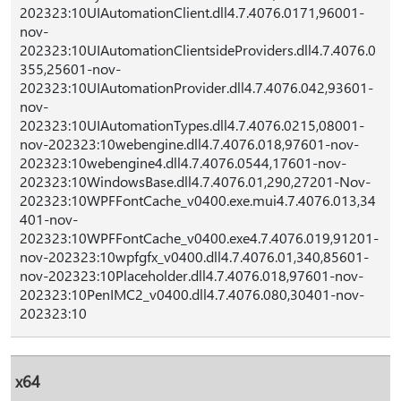
202323:10UIAutomationClient.dll4.7.4076.0171,96001-
nov-
202323:10UIAutomationClientsideProviders.dll4.7.4076.0
355,25601-nov-
202323:10UIAutomationProvider.dll4.7.4076.042,93601-
nov-
202323:10UIAutomationTypes.dll4.7.4076.0215,08001-
nov-202323:10webengine.dll4.7.4076.018,97601-nov-
202323:10webengine4.dll4.7.4076.0544,17601-nov-
202323:10WindowsBase.dll4.7.4076.01,290,27201-Nov-
202323:10WPFFontCache_v0400.exe.mui4.7.4076.013,34
401-nov-
202323:10WPFFontCache_v0400.exe4.7.4076.019,91201-
nov-202323:10wpfgfx_v0400.dll4.7.4076.01,340,85601-
nov-202323:10Placeholder.dll4.7.4076.018,97601-nov-
202323:10PenIMC2_v0400.dll4.7.4076.080,30401-nov-
202323:10
x64