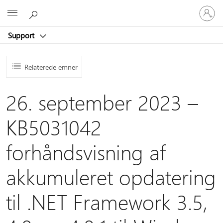
Log
Microsoft
på
din
Support
konto
Relaterede emner
26. september 2023 –
KB5031042
forhåndsvisning af
akkumuleret opdatering
til .NET Framework 3.5,