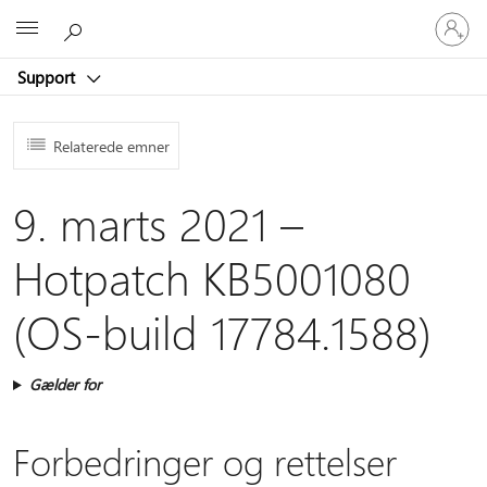
Log
Microsoft
på
din
Support
konto
Relaterede emner
9. marts 2021 –
Hotpatch KB5001080
(OS-build 17784.1588)
Gælder for
Forbedringer og rettelser