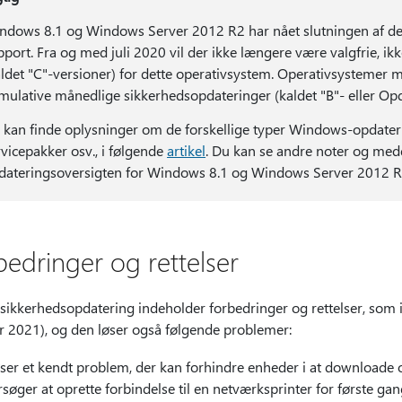
ndows 8.1 og Windows Server 2012 R2 har nået slutningen af den
pport. Fra og med juli 2020 vil der ikke længere være valgfrie, ik
aldet "C"-versioner) for dette operativsystem. Operativsystemer 
mulative månedlige sikkerhedsopdateringer (kaldet "B"- eller Opd
 kan finde oplysninger om de forskellige typer Windows-opdateringe
rvicepakker osv., i følgende
artikel
. Du kan se andre noter og med
dateringsoversigten for Windows 8.1 og Windows Server 2012 R
bedringer og rettelser
sikkerhedsopdatering indeholder forbedringer og rettelser, som 
r 2021), og den løser også følgende problemer:
ser et kendt problem, der kan forhindre enheder i at downloade o
rsøger at oprette forbindelse til en netværksprinter for første ga