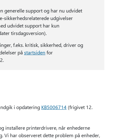
 generelle support og har nu udvidet
ke-sikkerhedsrelaterede udgivelser
med udvidet support har kun
ater tirsdagsversion).
r, f.eks. kritisk, sikkerhed, driver og
delelser på
startsiden
for
2.
indgik i opdatering
KB5006714
(frigivet 12.
g installere printerdrivere, når enhederne
ng. Vi har observeret dette problem på enheder,