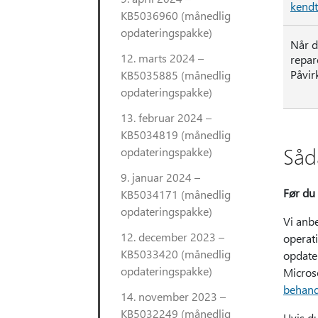
kendt
KB5036960 (månedlig
opdateringspakke)
Når d
12. marts 2024 –
repar
Påvir
KB5035885 (månedlig
opdateringspakke)
13. februar 2024 –
KB5034819 (månedlig
Såd
opdateringspakke)
9. januar 2024 –
Før du 
KB5034171 (månedlig
opdateringspakke)
Vi anbe
12. december 2023 –
operati
KB5033420 (månedlig
opdate
opdateringspakke)
Micros
behand
14. november 2023 –
KB5032249 (månedlig
Hvis d