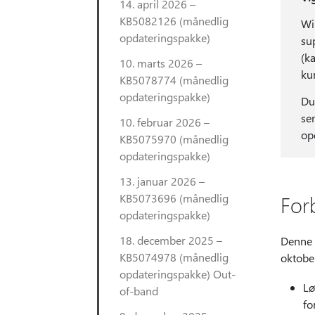
14. april 2026 –
KB5082126 (månedlig
Wi
opdateringspakke)
su
(k
10. marts 2026 –
ku
KB5078774 (månedlig
opdateringspakke)
Du
se
10. februar 2026 –
op
KB5075970 (månedlig
opdateringspakke)
13. januar 2026 –
KB5073696 (månedlig
For
opdateringspakke)
18. december 2025 –
Denne 
KB5074978 (månedlig
oktobe
opdateringspakke) Out-
Lø
of-band
fo