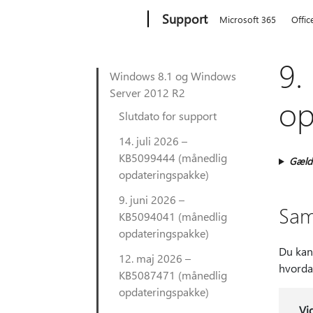
Microsoft
Support
Microsoft 365
Offic
9.
Windows 8.1 og Windows
Server 2012 R2
op
Slutdato for support
14. juli 2026 –
KB5099444 (månedlig
Gælde
opdateringspakke)
9. juni 2026 –
Sa
KB5094041 (månedlig
opdateringspakke)
Du kan
12. maj 2026 –
hvorda
KB5087471 (månedlig
opdateringspakke)
Vi