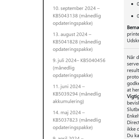
10. september 2024 –
KB5043138 (månedlig
opdateringspakke)
Bemæ
print
13. august 2024 –
Udskr
KB5041828 (månedlig
opdateringspakke)
Når d
9. juli 2024– KB5040456
serve
(månedlig
resul
opdateringspakke)
proto
godke
11. juni 2024 –
at he
KB5039294 (månedlig
Vigti
akkumulering)
bevis
Slutb
14. maj 2024 –
Enkel
KB5037823 (månedlig
Direc
opdateringspakke)
ikke 
Du ka
9. april 2024 –