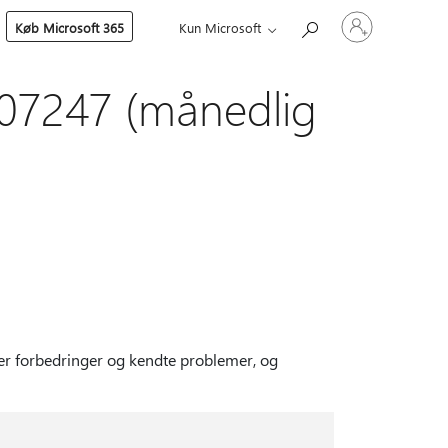
Log
Køb Microsoft 365
Kun Microsoft
på
din
konto
07247 (månedlig
er forbedringer og kendte problemer, og