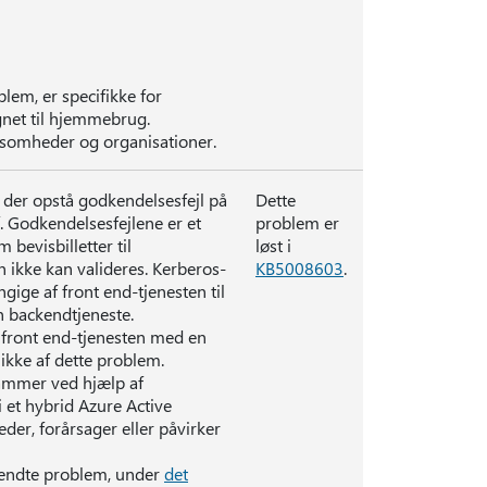
lem, er specifikke for
gnet til hjemmebrug.
irksomheder og organisationer.
 der opstå godkendelsesfejl på
Dette
lf. Godkendelsesfejlene er et
problem er
 bevisbilletter til
løst i
n ikke kan valideres. Kerberos-
KB5008603
.
ige af front end-tjenesten til
en backendtjeneste.
 front end-tjenesten med en
 ikke af dette problem.
grammer ved hjælp af
i et hybrid Azure Active
der, forårsager eller påvirker
e kendte problem, under
det