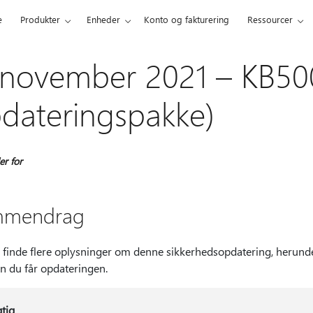
e
Produkter
Enheder
Konto og fakturering
Ressourcer
 november 2021 – KB50
dateringspakke)
r for
mmendrag
 finde flere oplysninger om denne sikkerhedsopdatering, herund
n du får opdateringen.
gtig