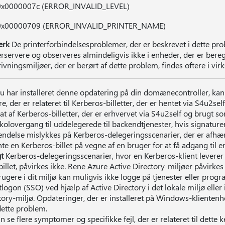
0x0000007c (ERROR_INVALID_LEVEL)
0x00000709 (ERROR_INVALID_PRINTER_NAME)
rk
De printerforbindelsesproblemer, der er beskrevet i dette prob
erservere og observeres almindeligvis ikke i enheder, der er bere
ivningsmiljøer, der er berørt af dette problem, findes oftere i v
u har installeret denne opdatering på din domænecontroller, kan
re, der er relateret til Kerberos-billetter, der er hentet via S4u2se
tat af Kerberos-billetter, der er erhvervet via S4u2self og brugt som
kolovergang til uddelegerede til backendtjenester, hvis signature
ndelse mislykkes på Kerberos-delegeringsscenarier, der er afhæng
nte en Kerberos-billet på vegne af en bruger for at få adgang til 
gt
Kerberos-delegeringsscenarier, hvor en Kerberos-klient leverer
billet, påvirkes ikke. Rene Azure Active Directory-miljøer påvirkes
rugere i dit miljø kan muligvis ikke logge på tjenester eller pro
tlogon (SSO) ved hjælp af Active Directory i det lokale miljø eller 
tory-miljø. Opdateringer, der er installeret på Windows-klientenhe
dette problem.
n se flere symptomer og specifikke fejl, der er relateret til dett