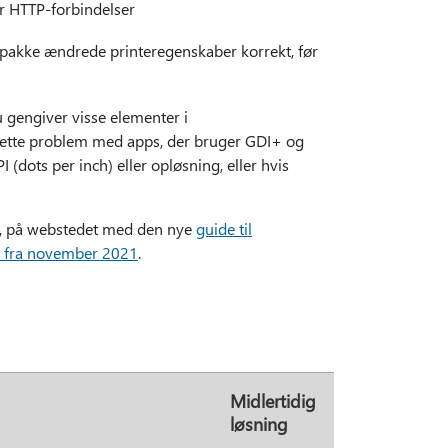
er HTTP-forbindelser
t pakke ændrede printeregenskaber korrekt, før
u gengiver visse elementer i
 dette problem med apps, der bruger GDI+ og
(dots per inch) eller opløsning, eller hvis
st, på webstedet med den nye
guide til
er fra november 2021
.
Midlertidig
løsning