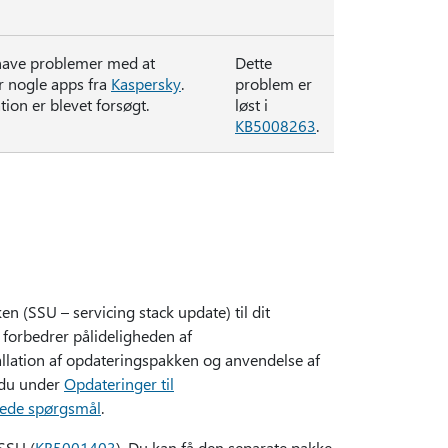
) have problemer med at
Dette
er nogle apps fra
Kaspersky
.
problem er
ion er blevet forsøgt.
løst i
KB5008263
.
en (SSU – servicing stack update) til dit
 forbedrer pålideligheden af
allation af opdateringspakken og anvendelse af
r du under
Opdateringer til
llede spørgsmål
.
SSU (
KB5001403
). Du kan få den separate pakke