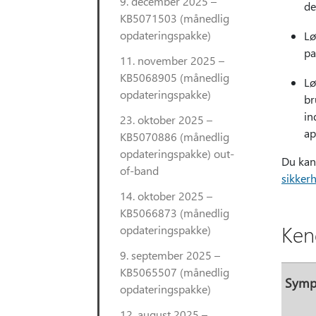
9. december 2025 –
de
KB5071503 (månedlig
opdateringspakke)
Lø
pa
11. november 2025 –
KB5068905 (månedlig
Lø
opdateringspakke)
br
in
23. oktober 2025 –
ap
KB5070886 (månedlig
opdateringspakke) out-
Du kan
of-band
sikker
14. oktober 2025 –
KB5066873 (månedlig
Ken
opdateringspakke)
9. september 2025 –
KB5065507 (månedlig
Sym
opdateringspakke)
12. august 2025 –