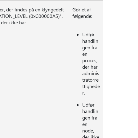
er, der findes på en klyngedelt
Gør et af
ATION_LEVEL (0xC00000A5)".
følgende:
 der ikke har
Udfør
handlin
gen fra
en
proces,
der har
adminis
tratorre
ttighede
r.
Udfør
handlin
gen fra
en
node,
der ikke