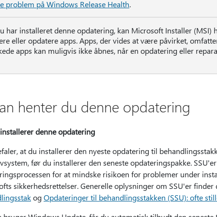
e problem på Windows Release Health
.
u har installeret denne opdatering, kan Microsoft Installer (MSI
ere eller opdatere apps. Apps, der vides at være påvirket, omfatt
kede apps kan muligvis ikke åbnes, når en opdatering eller reparat
an henter du denne opdatering
installerer denne opdatering
faler, at du installerer den nyeste opdatering til behandlingsstakk
vsystem, før du installerer den seneste opdateringspakke. SSU'er
ringsprocessen for at mindske risikoen for problemer under inst
ofts sikkerhedsrettelser. Generelle oplysninger om SSU'er finde
lingsstak
og
Opdateringer til behandlingsstakken (SSU): ofte sti
u bruger Windows Update, får du automatisk tilbudt den seneste 