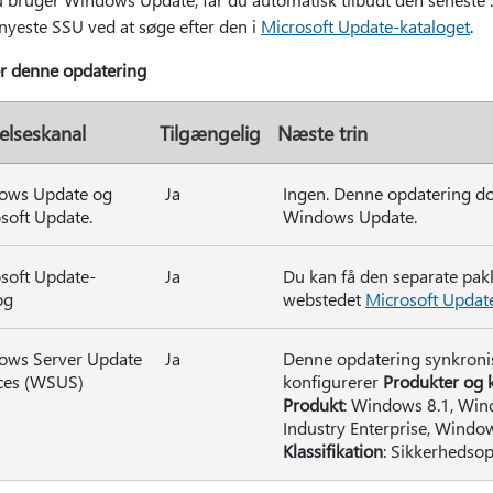
 nyeste SSU ved at søge efter den i
Microsoft Update-kataloget
.
ér denne opdatering
velseskanal
Tilgængelig
Næste trin
ows Update og
Ja
Ingen. Denne opdatering do
soft Update.
Windows Update.
soft Update-
Ja
Du kan få den separate pak
og
webstedet
Microsoft Updat
ows Server Update
Ja
Denne opdatering synkroni
ces (WSUS)
konfigurerer
Produkter og k
Produkt
: Windows 8.1, Wi
Industry Enterprise, Windo
Klassifikation
: Sikkerhedso