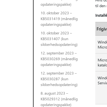
opdateringspakke)
til den
10. oktober 2023 –
Install
KB5031419 (månedlig
opdateringspakke)
Frigi
10. oktober 2023 –
KB5031407 (kun
Wind
sikkerhedsopdatering)
Micro
12. september 2023 –
KB5030269 (månedlig
Micro
opdateringspakke)
katal
12. september 2023 –
Wind
KB5030287 (kun
Servi
sikkerhedsopdatering)
8. august 2023 –
KB5029312 (månedlig
opdateringspakke)