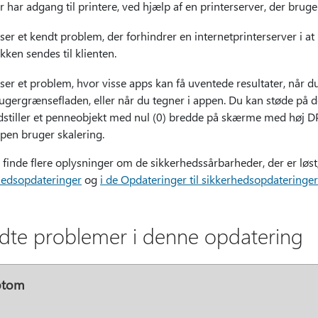
r har adgang til printere, ved hjælp af en printerserver, der brug
ser et kendt problem, der forhindrer en internetprinterserver i a
kken sendes til klienten.
ser et problem, hvor visse apps kan få uventede resultater, når d
ugergrænsefladen, eller når du tegner i appen. Du kan støde på
dstiller et penneobjekt med nul (0) bredde på skærme med høj DPI 
pen bruger skalering.
 finde flere oplysninger om de sikkerhedssårbarheder, der er lø
hedsopdateringer
og
i de Opdateringer til sikkerhedsopdatering
dte problemer i denne opdatering
ptom