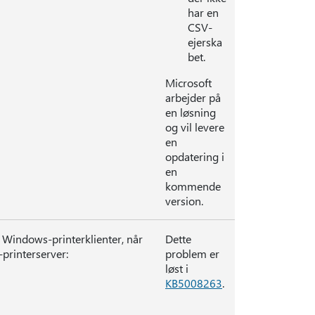
har en
CSV-
ejerska
bet.
Microsoft
arbejder på
en løsning
og vil levere
en
opdatering i
en
kommende
version.
å Windows-printerklienter, når
Dette
-printerserver:
problem er
løst i
KB5008263
.